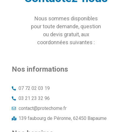
Nous sommes disponibles
pour toute demande, question
ou devis gratuit, aux
coordonnées suivantes :
Nos informations
07 72 02 03 19
03 21 23 32 96
contact@protechome.fr
139 faubourg de Péronne, 62450 Bapaume