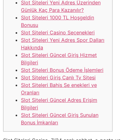
Slot Siteleri Yeni Adres Üzerinden
Günlük Kaç Para Kazanılır?
Slot Siteleri 1000 TL Hoşgeldin
Bonusu
Slot Siteleri Casino Seçenekleri
Slot Siteleri Yeni Adres Spor Dalları
Hakkında
Slot Siteleri Güncel Giriş Hizmet
Bilgileri
Slot Siteleri Bonus Ödeme İşlemleri
Slot Siteleri Giriş Canlı Tv Sitesi
Slot Siteleri Bahis Se enekleri ve
Oranları
Slot Siteleri Güncel Adres Erişim
Bilgileri
Slot Siteleri Güncel Giriş Sunulan
Bonus İmkanları