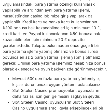
uygulamasındaki para yatırma özelliği kullanılarak
yapılabilir ve ardından aynı para yatırma işlemi,
masaüstünden casino lobimize giriş yapılarak da
yapılabilir. Kredi kartı ve banka kartı kullanıcılarının
%100 bonusa hak kazanabilmeleri için minimum 10 £,
kredi kartı ve Paypal kullanıcılarının %50 bonusa hak
kazanabilmeleri için minimum 20 £ depozito
gerekmektedir. Talepte bulunmadan önce geçerli bir
para yatırma işlemi yapmış olmanız ve bonus süresi
boyunca en az 2 para yatırma işlemi yapmış olmanız
gerekir. Orijinal para yatırma işleminiz hesabınıza bonus
olarak eklenecek ve oyun bakiyenizde görünmeyecektir.
Mevcut 500’den fazla para yatırma yöntemiyle,
kişisel durumunuza uygun yöntemi bulacaksınız.
Slot Siteleri Casino promosyonları, oyuncuların
daha fazlası için geri gelmesini sağlayan şeydir.
Slot Siteleri Casino, oyuncuların Slot Siteleri
Casino uygulaması aracılığıyla erişebilecekleri bir