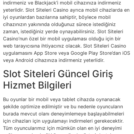
indirmeniz ve Blackjack’i mobil cihazınıza indirmeniz
yeterlidir. Slot Siteleri Casino ayrıca mobil cihazlarda en
iyi oyunlardan bazılarına sahiptir, böylece mobil
cihazınızın yakınında olduğunuz sürece istediğiniz
zaman, istediğiniz yerde oynayabilirsiniz. Slot Siteleri
Casino’nun özel bir mobil uygulaması olduğu için bir
web tarayıcısına ihtiyacınız olacak. Slot Siteleri Casino
uygulamasını App Store veya Google Play Store’dan iOS
veya Android cihazınıza indirmeniz yeterlidir.
Slot Siteleri Güncel Giriş
Hizmet Bilgileri
Bu oyunlar bir mobil veya tablet cihazda oynanacak
şekilde optimize edilmiştir ve bu nedenle oyuncuların
burada mevcut olanı deneyimlemeye başlayabilmeleri
için cihazları için uygulamayı indirmeleri gerekecektir.
Tüm oyuncularımız için mümkün olan en iyi deneyimi