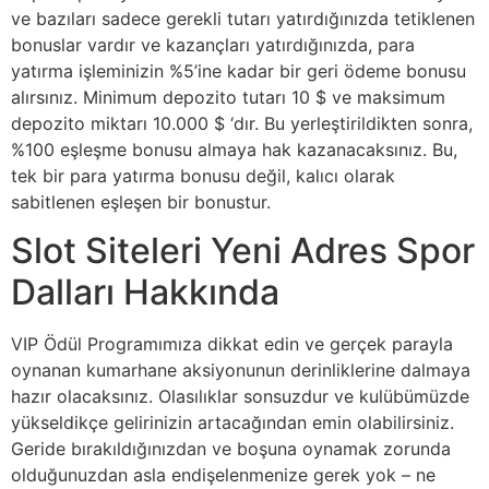
ve bazıları sadece gerekli tutarı yatırdığınızda tetiklenen
bonuslar vardır ve kazançları yatırdığınızda, para
yatırma işleminizin %5’ine kadar bir geri ödeme bonusu
alırsınız. Minimum depozito tutarı 10 $ ve maksimum
depozito miktarı 10.000 $ ‘dır. Bu yerleştirildikten sonra,
%100 eşleşme bonusu almaya hak kazanacaksınız. Bu,
tek bir para yatırma bonusu değil, kalıcı olarak
sabitlenen eşleşen bir bonustur.
Slot Siteleri Yeni Adres Spor
Dalları Hakkında
VIP Ödül Programımıza dikkat edin ve gerçek parayla
oynanan kumarhane aksiyonunun derinliklerine dalmaya
hazır olacaksınız. Olasılıklar sonsuzdur ve kulübümüzde
yükseldikçe gelirinizin artacağından emin olabilirsiniz.
Geride bırakıldığınızdan ve boşuna oynamak zorunda
olduğunuzdan asla endişelenmenize gerek yok – ne