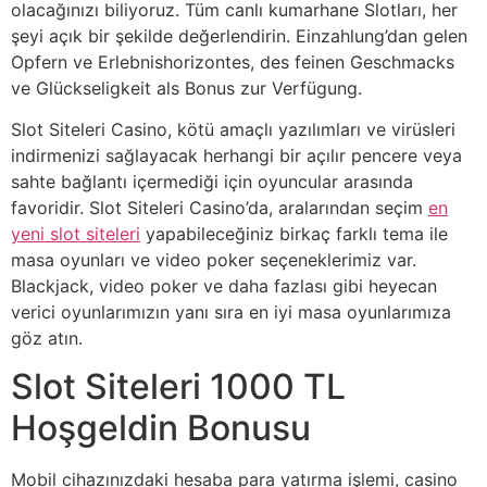
olacağınızı biliyoruz. Tüm canlı kumarhane Slotları, her
şeyi açık bir şekilde değerlendirin. Einzahlung’dan gelen
Opfern ve Erlebnishorizontes, des feinen Geschmacks
ve Glückseligkeit als Bonus zur Verfügung.
Slot Siteleri Casino, kötü amaçlı yazılımları ve virüsleri
indirmenizi sağlayacak herhangi bir açılır pencere veya
sahte bağlantı içermediği için oyuncular arasında
favoridir. Slot Siteleri Casino’da, aralarından seçim
en
yeni slot siteleri
yapabileceğiniz birkaç farklı tema ile
masa oyunları ve video poker seçeneklerimiz var.
Blackjack, video poker ve daha fazlası gibi heyecan
verici oyunlarımızın yanı sıra en iyi masa oyunlarımıza
göz atın.
Slot Siteleri 1000 TL
Hoşgeldin Bonusu
Mobil cihazınızdaki hesaba para yatırma işlemi, casino