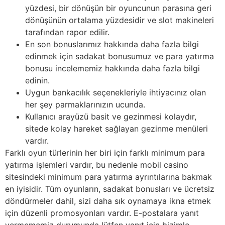
yüzdesi, bir dönüşün bir oyuncunun parasına geri
dönüşünün ortalama yüzdesidir ve slot makineleri
tarafından rapor edilir.
En son bonuslarımız hakkında daha fazla bilgi
edinmek için sadakat bonusumuz ve para yatırma
bonusu incelememiz hakkında daha fazla bilgi
edinin.
Uygun bankacılık seçenekleriyle ihtiyacınız olan
her şey parmaklarınızın ucunda.
Kullanıcı arayüzü basit ve gezinmesi kolaydır,
sitede kolay hareket sağlayan gezinme menüleri
vardır.
Farklı oyun türlerinin her biri için farklı minimum para
yatırma işlemleri vardır, bu nedenle mobil casino
sitesindeki minimum para yatırma ayrıntılarına bakmak
en iyisidir. Tüm oyunların, sadakat bonusları ve ücretsiz
döndürmeler dahil, sizi daha sık oynamaya ikna etmek
için düzenli promosyonları vardır. E-postalara yanıt