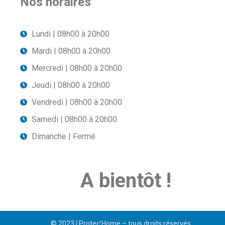
Nos horaires
Lundi | 08h00 à 20h00
Mardi | 08h00 à 20h00
Mercredi | 08h00 à 20h00
Jeudi | 08h00 à 20h00
Vendredi | 08h00 à 20h00
Samedi | 08h00 à 20h00
Dimanche | Fermé
A bientôt !
© 2023 | Protec’Home – tous droits réservés