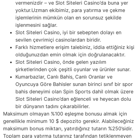
vermenizdir – ve Slot Siteleri Casino’da buna yer
yoktur.Uzman ekibimiz, para yatırma ve çekme
işlemlerinin mümkün olan en sorunsuz şekilde
işlenmesini sağlar.
Slot Siteleri Casino, iyi bir sebepten dolayı en
sevilen çevrimiçi casinolardan biridir.
Farklı hizmetlere erişim talebiniz, iddia ettiğiniz kişi
olduğunuzdan emin olmak için doğrulanacaktır.
Slot Siteleri Casino, önde gelen yazılım
şirketlerinden çok çeşitli oyunlar ve ürünler sunar.
Kumarbazlar, Canlı Bahis, Canlı Oranlar ve
Oyuncuya Göre Bahisler sunan birinci sınıf bir spor
bahis deneyimi olan Spin Sports dahil olmak üzere
Slot Siteleri Casino’dan eğlenceli ve heyecan dolu
bir dünyanın tadını çıkarabilirler.
Maksimum olmayan %100 eşleşme bonusu almak için
genellikle minimum 10 $ depozito gerekir. Alabileceğiniz
maksimum bonus miktarı, yatırdığınız tutarın %250’sidir.
Toplam para yatırma tutarınız tarafından tetiklenmeyen