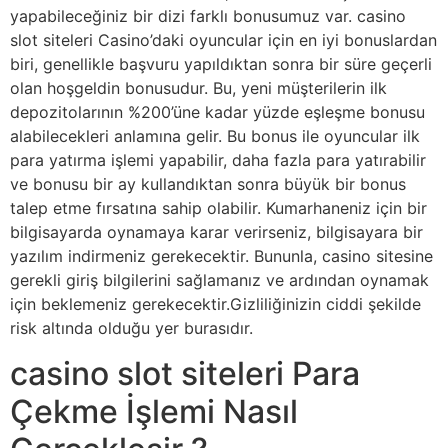
yapabileceğiniz bir dizi farklı bonusumuz var. casino
slot siteleri Casino’daki oyuncular için en iyi bonuslardan
biri, genellikle başvuru yapıldıktan sonra bir süre geçerli
olan hoşgeldin bonusudur. Bu, yeni müşterilerin ilk
depozitolarının %200’üne kadar yüzde eşleşme bonusu
alabilecekleri anlamına gelir. Bu bonus ile oyuncular ilk
para yatırma işlemi yapabilir, daha fazla para yatırabilir
ve bonusu bir ay kullandıktan sonra büyük bir bonus
talep etme fırsatına sahip olabilir. Kumarhaneniz için bir
bilgisayarda oynamaya karar verirseniz, bilgisayara bir
yazılım indirmeniz gerekecektir. Bununla, casino sitesine
gerekli giriş bilgilerini sağlamanız ve ardından oynamak
için beklemeniz gerekecektir.Gizliliğinizin ciddi şekilde
risk altında olduğu yer burasıdır.
casino slot siteleri Para
Çekme İşlemi Nasıl