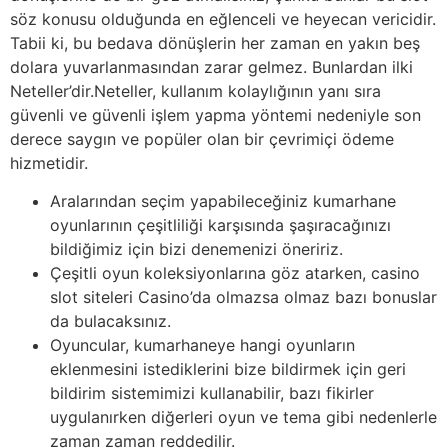
söz konusu olduğunda en eğlenceli ve heyecan vericidir.
Tabii ki, bu bedava dönüşlerin her zaman en yakın beş
dolara yuvarlanmasından zarar gelmez. Bunlardan ilki
Neteller’dir.Neteller, kullanım kolaylığının yanı sıra
güvenli ve güvenli işlem yapma yöntemi nedeniyle son
derece saygın ve popüler olan bir çevrimiçi ödeme
hizmetidir.
Aralarından seçim yapabileceğiniz kumarhane
oyunlarının çeşitliliği karşısında şaşıracağınızı
bildiğimiz için bizi denemenizi öneririz.
Çeşitli oyun koleksiyonlarına göz atarken, casino
slot siteleri Casino’da olmazsa olmaz bazı bonuslar
da bulacaksınız.
Oyuncular, kumarhaneye hangi oyunların
eklenmesini istediklerini bize bildirmek için geri
bildirim sistemimizi kullanabilir, bazı fikirler
uygulanırken diğerleri oyun ve tema gibi nedenlerle
zaman zaman reddedilir.