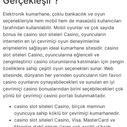
Gerçekleşir ?
Elektronik kumarhane, çoklu bankacılık ve oyun
seçenekleriyle hem mobil hem de masaüstü kullanıcıları
tarafından kullanılabilir. Mobil oyunlar ve çok sayıda
bonus ile casino slot siteleri Casino, oyuncuların
internetin en iyi çevrimiçi oyun deneyimlerine
erişmelerini sağlayan ideal kumarhane sitesidir. casino
slot siteleri Casino, oyuncularına eğlenceli ve
zenginleştirici casino oturumlarına katılmaları için zengin
özelliklere sahip çeşitli oyun seçenekleri sunar. Web
sitesinde, dünyanın her yerinden oyuncuların tüm favori
casino oyunlarını oynayabilecekleri ve sunulan en iyi
çevrimiçi casino bonuslarından birini seçebilecekleri çok
yönlü bir çevrimiçi casino portalı bulunmaktadır.
casino slot siteleri Casino, birçok memnun
oyuncuya sahip köklü bir çevrimiçi kumarhanedir.
casino slot siteleri Casino, Visa, MasterCard ve
Maestro dahil olmak üzere çok çeşitli yüksek