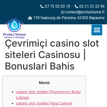
07 72 02 03 19
03 21 23 32 96
contact@protechome.fr
139 faubourg de Péronne, 62450 Bapaume
Çevrimiçi casino slot
siteleri Casinosu |
Bonuslari Bahis
Menü
casino slot siteleri Promosyon Kodu
Lübnan
casino slot siteleri Para Çekme