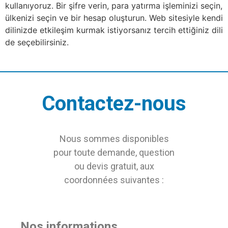
kullanıyoruz. Bir şifre verin, para yatırma işleminizi seçin,
ülkenizi seçin ve bir hesap oluşturun. Web sitesiyle kendi
dilinizde etkileşim kurmak istiyorsanız tercih ettiğiniz dili
de seçebilirsiniz.
Contactez-nous
Nous sommes disponibles
pour toute demande, question
ou devis gratuit, aux
coordonnées suivantes :
Nos informations