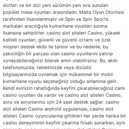
slotları ve bir dizi yeni sürümün yanı sıra sunulan
popüler masa oyunları arasındadır. Malta Oyun Otoritesi
tarafından lisanslanmıştır ve Spin ve Spin Sports
markaları aracılığıyla kumarhane oyunları sunma
lisansına sahiptirler. casino slot siteleri Casino, yüksek
kaliteli oyunları, güvenli ve güvenli ortamı ve özel
müşteri destek ekibi ile tanınır ve bu nedenle, bu
çekiciliğin bir parçası olan casino oyunlarını yatırıp
oynayabileceğinizi bilerek emin olabilirsiniz. Bu, akıllı
telefonunuzda, tabletinizde veya dizüstü
bilgisayarınızda oynamak için mükemmel bir mobil
kumarhane oyunu seçeneğiniz olduğu anlamına gelir.
Kendi evinizin rahatlığında keyfini çıkarabileceğiniz canlı
casino oyunları da vardır ve casino slot siteleri Casino,
soru ve sorunlarınız için 24 saat destek sağlar. casino
slot siteleri Casino android uygulaması, casino slot
siteleri Casino oyuncularına gittikleri her yerde harika bir
casino deneyiminin keyfini çıkarma fırsatı sunarken, aynı