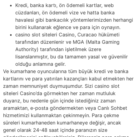
Kredi, banka kartı, ön ödemeli kartlar, web
cüzdanları, ön ödemeli vize ve hatta banka
havalesi gibi bankacılık yöntemlerimizden herhangi
birini kullanarak eğlence ve para için oynayın.
casino slot siteleri Casino, Curacao hükümeti
tarafından düzenlenir ve MGA (Malta Gaming
Authority) tarafından işletilmek üzere
lisanslanmıştır, bu da tamamen yasal ve güvenilir
olduğu anlamına gelir.
Ve kumarhane oyuncularına tüm büyük kredi ve banka
kartlarını ve para yatırılan kazançları kabul etmekten her
zaman memnuniyet duymuşumdur. Sizi casino slot
siteleri Casino’da görmekten her zaman mutluluk
duyarız, bu nedenle gün içinde istediğiniz zaman
aramaktan, e-posta göndermekten veya Canlı Sohbet
hizmetimizi kullanmaktan çekinmeyin. Para çekme
süreleri kumarhaneden kumarhaneye değişir, ancak
genel olarak 24-48 saat içinde paranızın size