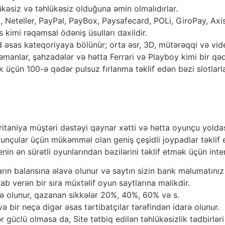
kəsiz və təhlükəsiz olduğuna əmin olmalıdırlar.
, Neteller, PayPal, PayBox, Paysafecard, POLi, GiroPay, Axi
kimi rəqəmsal ödəniş üsulları daxildir.
rd əsas kateqoriyaya bölünür; orta əsr, 3D, mütərəqqi və vid
rəmanlar, şahzadələr və hətta Ferrari və Playboy kimi bir qə
 üçün 100-ə qədər pulsuz fırlanma təklif edən bəzi slotlar
taniya müştəri dəstəyi qaynar xətti və hətta oyunçu yoldaş
yunçular üçün mükəmməl olan geniş çeşidli joypadlar təklif
in ən sürətli oyunlarından bəzilərini təklif etmək üçün inter
arın balansına əlavə olunur və saytın sizin bank məlumatını
b verən bir sıra müxtəlif oyun saytlarına malikdir.
və olunur, qazanan sikkələr 20%, 40%, 60% və s.
 bir neçə digər əsas tərtibatçılar tərəfindən idarə olunur.
 güclü olmasa da, Site tətbiq edilən təhlükəsizlik tədbirləri