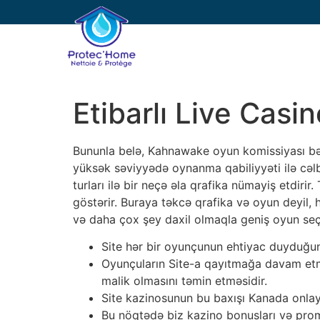
PROTEC’HOME
E
Etibarlı Live Casin
Bununla belə, Kahnawake oyun komissiyası bəz
yüksək səviyyədə oynanma qabiliyyəti ilə cəlb
turları ilə bir neçə əla qrafika nümayiş etdiri
göstərir. Buraya təkcə qrafika və oyun deyil,
və daha çox şey daxil olmaqla geniş oyun seçi
Site hər bir oyunçunun ehtiyac duyduğuna
Oyunçuların Site-a qayıtmağa davam etmə
malik olmasını təmin etməsidir.
Site kazinosunun bu baxışı Kanada onlay
Bu nöqtədə biz kazino bonusları və prom