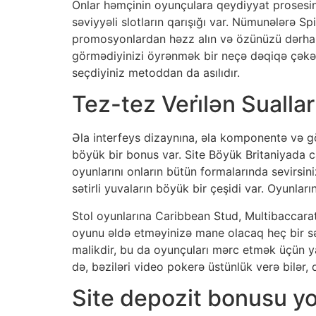
Onlar həmçinin oyunçulara qeydiyyat prosesin
səviyyəli slotların qarışığı var. Nümunələrə 
promosyonlardan həzz alın və özünüzü dərhal 
görmədiyinizi öyrənmək bir neçə dəqiqə çəkəc
seçdiyiniz metoddan da asılıdır.
Tez-tez Veri̇lən Suallar
Əla interfeys dizaynına, əla komponentə və g
böyük bir bonus var. Site Böyük Britaniyada ca
oyunlarını onların bütün formalarında sevirsiniz
sətirli yuvaların böyük bir çeşidi var. Oyunl
Stol oyunlarına Caribbean Stud, Multibaccarat
oyunu əldə etməyinizə mane olacaq heç bir səh
malikdir, bu da oyunçuları mərc etmək üçün ya
də, bəziləri video pokerə üstünlük verə bilər, 
Site depozit bonusu y