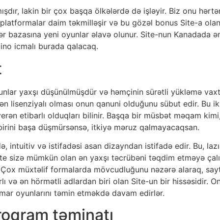
şdır, lakin bir çox başqa ölkələrdə də işləyir. Biz onu hərtə
tün platformalar daim təkmilləşir və bu gözəl bonus Site-a 
lər bazasına yeni oyunlar əlavə olunur. Site-nun Kanadada ə
azino icmalı burada qalacaq.
t
unlar yaxşı düşünülmüşdür və həmçinin sürətli yükləmə vaxtl
ən lisenziyalı olması onun qanuni olduğunu sübut edir. Bu ik
verən etibarlı olduqları bilinir. Başqa bir müsbət məqam kim
 birini başa düşmürsənsə, itkiyə məruz qalmayacaqsan.
, intuitiv və istifadəsi asan dizayndan istifadə edir. Bu, laz
ite sizə mümkün olan ən yaxşı təcrübəni təqdim etməyə çal
. Çox müxtəlif formalarda mövcudluğunu nəzərə alaraq, say
ı və ən hörmətli adlardan biri olan Site-un bir hissəsidir. On
umar oyunlarını təmin etməkdə davam edirlər.
roqram təminatı