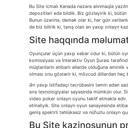
Bu Site icmalı Kanada nəzərə alınmaqla yazılmı
depozitləri edə bildik. Biz gözləyirik ki, bü
Bunun üzərinə, demək olar ki, hər gün verilən
də biz bilirik ki, tanış olan ən yaxşı onlayn k
Site haqqında məluma
Oyunçular üçün yaxşı xəbər odur ki, bütün oy
komissiyası və İnteraktiv Oyun Şurası tərəfind
müştərilərin etibarlı əllərdə olduğuna əminlik 
olması onu göstərir ki, mövcud dillərdən heç
Ən yaxşı istifadəçi təcrübəsini təmin edən sadə
sıra texnologiyalar sayəsində mümkün olur. S
video poker onlayn oyunu təklif etməklə edir
etməliyik. Site onlayn oyun sənayesində etibarl
geniş spektrli təhlükəsiz və nüfuzlu onlayn q
Bu Site kazinosunun p