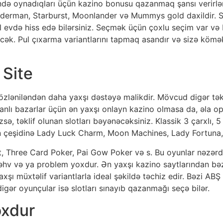
də oynadıqları üçün kazino bonusu qazanmaq şansı verirlər
Spiderman, Starburst, Moonlander və Mummys gold daxildir. 
evdə hiss edə bilərsiniz. Seçmək üçün çoxlu seçim var və b
ək. Pul çıxarma variantlarını tapmaq asandır və sizə kömək
 Site
özləniləndən daha yaxşı dəstəyə malikdir. Mövcud digər təkl
nlı bazarlar üçün ən yaxşı onlayn kazino olmasa da, əla oper
sə, təklif olunan slotları bəyənəcəksiniz. Klassik 3 çarxlı, 5
arın çeşidinə Lady Luck Charm, Moon Machines, Lady Fortuna,
, Three Card Poker, Pai Gow Poker və s. Bu oyunlar nəzərdən
v və ya problem yoxdur. Ən yaxşı kazino saytlarından bəzil
xşı müxtəlif variantlarla ideal şəkildə təchiz edir. Bəzi AB
digər oyunçular isə slotları sınayıb qazanmağı seçə bilər.
oxdur