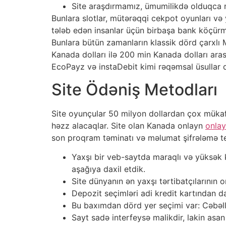
Site araşdırmamız, ümumilikdə olduqca 
Bunlara slotlar, mütərəqqi cekpot oyunları və 
tələb edən insanlar üçün birbaşa bank köçürməs
Bunlara bütün zamanların klassik dörd çarxlı M
Kanada dolları ilə 200 min Kanada dolları aras
EcoPayz və instaDebit kimi rəqəmsal üsullar d
Site Ödəniş Metodları
Site oyunçular 50 milyon dollardan çox mükafa
həzz alacaqlar. Site olan Kanada onlayn
onla
son proqram təminatı və məlumat şifrələmə tex
Yaxşı bir veb-saytda maraqlı və yüksək k
aşağıya daxil etdik.
Site dünyanın ən yaxşı tərtibatçılarını
Depozit seçimləri adi kredit kartından da
Bu baxımdan dörd yer seçimi var: Cəbəllü
Sayt sadə interfeysə malikdir, lakin asan