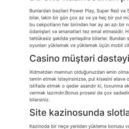
Bunlardan bəziləri Power Play, Super Red və 
bilər, lakin bir gün çox az və ya heç bir pul 
bu cekpotların hər birindən hər ay ən azı bir 
ödənişləri və əmanətləri tez emal etməsidir. 
təhlükəsiz şəkildə yerləşdirə bilərlər. Bunda
oyunları yükləmək və yükləmək üçün mobil ci
Casino müştəri dəstəyi
Xidmətdən məmnun olduğunuzdan əmin olmaq üç
təmin etmək istəyirsinizsə, pul kisəsini əlav
istifadə etmək o qədər asandır ki, toxunma ekr
vermək lazımdır.Bonus prosesi də çox sadədir
bilərsiniz.
Site kazinosunda slotla
Kazinoda bir neçə yenidən yükləmə bonusu və d