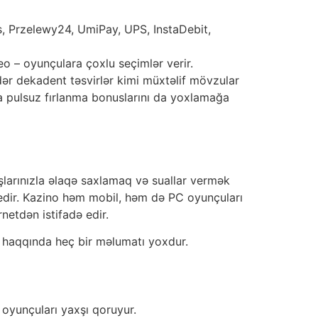
s, Przelewy24, UmiPay, UPS, InstaDebit,
eo – oyunçulara çoxlu seçimlər verir.
dər dekadent təsvirlər kimi müxtəlif mövzular
la pulsuz fırlanma bonuslarını da yoxlamağa
larınızla əlaqə saxlamaq və suallar vermək
 edir. Kazino həm mobil, həm də PC oyunçuları
netdən istifadə edir.
z haqqında heç bir məlumatı yoxdur.
 oyunçuları yaxşı qoruyur.