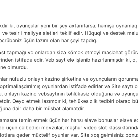
kdir ki, oyunçular yeni bir şey axtarırlarsa, həmişə oynamaq
 təsirli maliyyə alətləri təklif edir. Hüquqi və dəstək mə
təcrübəniz üçün lazım olan hər şeyi tapdıq.
dost tapmağı və onlardan sizə kömək etməyi məsləhət görü
rindən istifadə edir. Veb sayt elə işlənib hazırlanmışdır ki,
ane olmurdu.
 onlar nüfuzlu onlayn kazino şirkətinə və oyunçuların qorun
ptimallaşdırılmış oyunlardan istifadə edirlər və Site saytı 
, onlayn kazino vebsaytının təhlükəsiz olduğuna və oyunçu 
dir. Qeyd etmək lazımdır ki, təhlükəsizlik tədbiri olaraq bü
uğuna dair daha bir müsbət əlamətdir.
amasını təmin etmək üçün hər hansı əlavə bonuslar əlavə edi
maq üçün cəlbedici mövzular, məşhur video slot klassiklər
slotlara qədər müxtəlif oyunlar var. Site xoş gəlmisiniz bonu