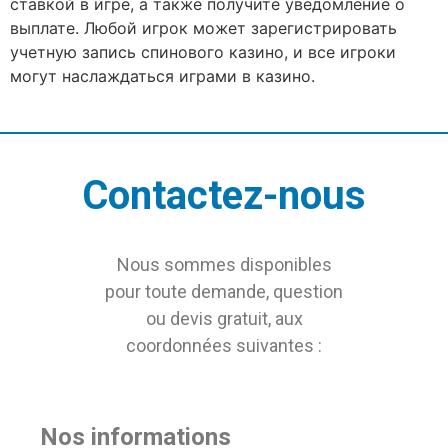
ставкой в игре, а также получите уведомление о
выплате. Любой игрок может зарегистрировать
учетную запись спинового казино, и все игроки
могут наслаждаться играми в казино.
Contactez-nous
Nous sommes disponibles
pour toute demande, question
ou devis gratuit, aux
coordonnées suivantes :
Nos informations