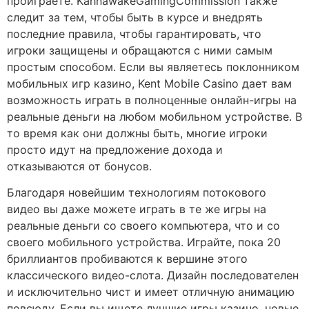
проиграете. KahnawakeGamingCommission также
следит за тем, чтобы быть в курсе и внедрять
последние правила, чтобы гарантировать, что
игроки защищены и обращаются с ними самым
простым способом. Если вы являетесь поклонником
мобильных игр казино, Kent Mobile Casino дает вам
возможность играть в полноценные онлайн-игры на
реальные деньги на любом мобильном устройстве. В
то время как они должны быть, многие игроки
просто идут на предложение дохода и
отказываются от бонусов.
Благодаря новейшим технологиям потокового
видео вы даже можете играть в те же игры на
реальные деньги со своего компьютера, что и со
своего мобильного устройства. Играйте, пока 20
бриллиантов пробиваются к вершине этого
классического видео-слота. Дизайн последователен
и исключительно чист и имеет отличную анимацию
повсюду. Если вы ищете лучшие игры казино, новые