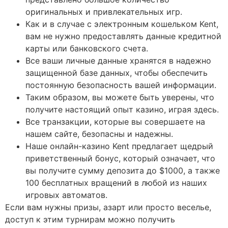
оригинальных и привлекательных игр.
Как и в случае с электронным кошельком Kent,
вам не нужно предоставлять данные кредитной
карты или банковского счета.
Все ваши личные данные хранятся в надежно
защищенной базе данных, чтобы обеспечить
постоянную безопасность вашей информации.
Таким образом, вы можете быть уверены, что
получите настоящий опыт казино, играя здесь.
Все транзакции, которые вы совершаете на
нашем сайте, безопасны и надежны.
Наше онлайн-казино Kent предлагает щедрый
приветственный бонус, который означает, что
вы получите сумму депозита до $1000, а также
100 бесплатных вращений в любой из наших
игровых автоматов.
Если вам нужны призы, азарт или просто веселье,
доступ к этим турнирам можно получить