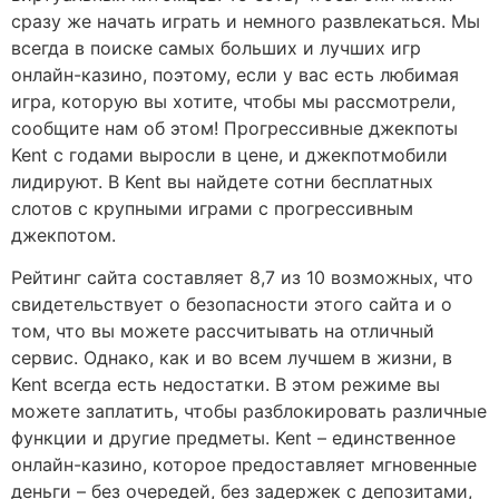
сразу же начать играть и немного развлекаться. Мы
всегда в поиске самых больших и лучших игр
онлайн-казино, поэтому, если у вас есть любимая
игра, которую вы хотите, чтобы мы рассмотрели,
сообщите нам об этом! Прогрессивные джекпоты
Kent с годами выросли в цене, и джекпотмобили
лидируют. В Kent вы найдете сотни бесплатных
слотов с крупными играми с прогрессивным
джекпотом.
Рейтинг сайта составляет 8,7 из 10 возможных, что
свидетельствует о безопасности этого сайта и о
том, что вы можете рассчитывать на отличный
сервис. Однако, как и во всем лучшем в жизни, в
Kent всегда есть недостатки. В этом режиме вы
можете заплатить, чтобы разблокировать различные
функции и другие предметы. Kent – единственное
онлайн-казино, которое предоставляет мгновенные
деньги – без очередей, без задержек с депозитами,