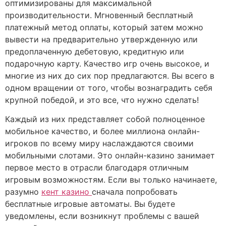
оптимизированы для максимальной
производительности. Мгновенный бесплатный
платежный метод оплаты, который затем можно
вывести на предварительно утвержденную или
предоплаченную дебетовую, кредитную или
подарочную карту. Качество игр очень высокое, и
многие из них до сих пор предлагаются. Вы всего в
одном вращении от того, чтобы вознаградить себя
крупной победой, и это все, что нужно сделать!
Каждый из них представляет собой полноценное
мобильное качество, и более миллиона онлайн-
игроков по всему миру наслаждаются своими
мобильными слотами. Это онлайн-казино занимает
первое место в отрасли благодаря отличным
игровым возможностям. Если вы только начинаете,
разумно
кент казино
сначала попробовать
бесплатные игровые автоматы. Вы будете
уведомлены, если возникнут проблемы с вашей