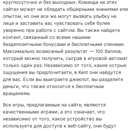
круглосуточно и без выходных. Команда на этих
сайтах может не обладать обширными знаниями или
опытом, но они все же могут вызвать улыбку на
лице и заставить вас чувствовать себя более
уверенно при работе с сайтом. Вы также найдете
контент, связанный со всеми нашими
бездепозитными бонусами и бесплатными спинами.
Максимально возможный результат — 100 баллов,
который можно получить, сыграв в игровой автомат
только один раз. Независимо от того, какие острые
ощущения вы предпочитаете, в Kent они найдутся
для вас. Если вы выиграете джекпот, вы разделите
деньги, что также относится к бесплатным
вращениям.
Все игры, предлагаемые на сайте, являются
качественными играми, а это означает, что
независимо от того, какое устройство вы
используете для доступа к веб-сайту, они будут