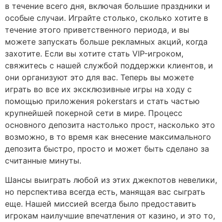
в течение всего дня, включая большие праздники и
особые случаи. Играйте столько, сколько хотите в
течение этого приветственного периода, и вы
можете запускать больше рекламных акций, когда
захотите. Если вы хотите стать VIP-игроком,
свяжитесь с нашей службой поддержки клиентов, и
они организуют это для вас. Теперь вы можете
играть во все их эксклюзивные игры на ходу с
помощью приложения pokerstars и стать частью
крупнейшей покерной сети в мире. Процесс
основного депозита настолько прост, насколько это
возможно, в то время как внесение максимального
депозита быстро, просто и может быть сделано за
считанные минуты.
Шансы выиграть любой из этих джекпотов невелики,
но перспектива всегда есть, манящая вас сыграть
еще. Нашей миссией всегда было предоставить
игрокам наилучшие впечатления от казино, и это то,