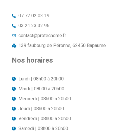
07 72 02 03 19
03 21 23 32 96
contact@protechome.fr
139 faubourg de Péronne, 62450 Bapaume
Nos horaires
Lundi | 08h00 à 20h00
Mardi | 08h00 à 20h00
Mercredi | 08h00 à 20h00
Jeudi | 08h00 à 20h00
Vendredi | 08h00 à 20h00
Samedi | 08h00 à 20h00