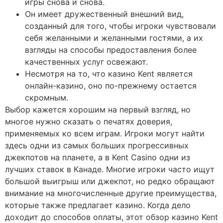
игры снова и снова.
Он имеет дружественный внешний вид,
созданный для того, чтобы игроки чувствовали
себя желанными и желанными гостями, а их
взгляды на способы предоставления более
качественных услуг освежают.
Несмотря на то, что казино Kent является
онлайн-казино, оно по-прежнему остается
скромным.
Выбор кажется хорошим на первый взгляд, но
многое нужно сказать о печатях доверия,
применяемых ко всем играм. Игроки могут найти
здесь одни из самых больших прогрессивных
джекпотов на планете, а в Kent Casino одни из
лучших ставок в Канаде. Многие игроки часто ищут
большой выигрыш или джекпот, но редко обращают
внимание на многочисленные другие преимущества,
которые также предлагает казино. Когда дело
доходит до способов оплаты, этот обзор казино Kent