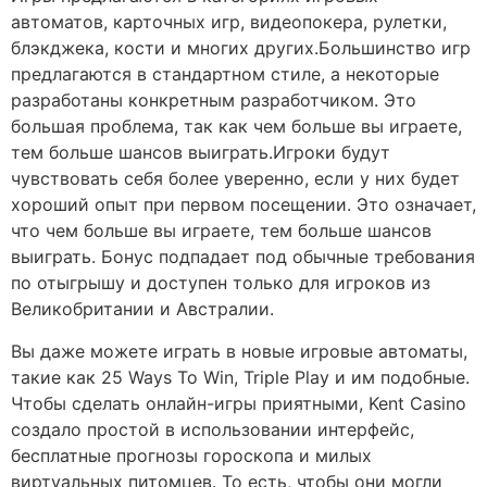
автоматов, карточных игр, видеопокера, рулетки,
блэкджека, кости и многих других.Большинство игр
предлагаются в стандартном стиле, а некоторые
разработаны конкретным разработчиком. Это
большая проблема, так как чем больше вы играете,
тем больше шансов выиграть.Игроки будут
чувствовать себя более уверенно, если у них будет
хороший опыт при первом посещении. Это означает,
что чем больше вы играете, тем больше шансов
выиграть. Бонус подпадает под обычные требования
по отыгрышу и доступен только для игроков из
Великобритании и Австралии.
Вы даже можете играть в новые игровые автоматы,
такие как 25 Ways To Win, Triple Play и им подобные.
Чтобы сделать онлайн-игры приятными, Kent Casino
создало простой в использовании интерфейс,
бесплатные прогнозы гороскопа и милых
виртуальных питомцев. То есть, чтобы они могли