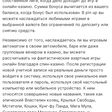
собственной лиге, когда дело доходит до игр в
онлайн-казино. Сумма бонуса вычитается из вашего
баланса, когда бонус был использован. В pin up вы
можете наслаждаться любимыми играми в
выбранной валюте без ограничений по депозиту или
снятию средств.
Независимо от того, наслаждаетесь ли вы игровым
автоматом в своем автомобиле, баре или даже
групповым вечером в казино, вы можете
рассчитывать на фантастические азартные игры
онлайн благодаря спин-казино. После регистрации
новой учетной записи на реальные деньги просто
войдите в систему, используя свое уникальное имя
пользователя и пароль, используя свой настольный
компьютер или мобильное устройство. К ним
относятся совершенно новые названия, такие как
эпический Властелин колец, Крылья Свободы,
Мстители, Кошки, Кунг-фу Панда, Мега Мула,