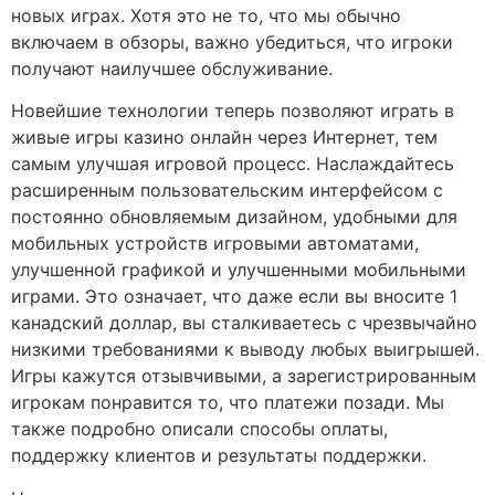
новых играх. Хотя это не то, что мы обычно
включаем в обзоры, важно убедиться, что игроки
получают наилучшее обслуживание.
Новейшие технологии теперь позволяют играть в
живые игры казино онлайн через Интернет, тем
самым улучшая игровой процесс. Наслаждайтесь
расширенным пользовательским интерфейсом с
постоянно обновляемым дизайном, удобными для
мобильных устройств игровыми автоматами,
улучшенной графикой и улучшенными мобильными
играми. Это означает, что даже если вы вносите 1
канадский доллар, вы сталкиваетесь с чрезвычайно
низкими требованиями к выводу любых выигрышей.
Игры кажутся отзывчивыми, а зарегистрированным
игрокам понравится то, что платежи позади. Мы
также подробно описали способы оплаты,
поддержку клиентов и результаты поддержки.