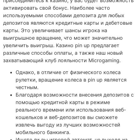
присоединитесь к казино, у вас будет возможность
активировать свой бонус. Наиболее часто
используемыми способами депозита для любых
депозитов являются кредитные карты и дебетовые
карты. Это увеличивает шансы игрока на
выигрышное вращение, что может значительно
увеличить выигрыш. Казино pin up предлагает
различные способы оплаты, а также наш новый
захватывающий клуб лояльности Microgaming.
Однако, в отличие от физического колеса
рулетки, вращение колеса в pin up является
честным.
Благодаря возможности внесения депозитов с
помощью кредитной карты в режиме
реального времени или использования веб-
кошельков и веб-депозитов вы сможете
извлечь выгоду из лучших возможностей
мобильного банкинга.
Ищете ли вы игровой автомат, не выходя из