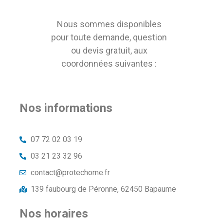
Nous sommes disponibles
pour toute demande, question
ou devis gratuit, aux
coordonnées suivantes :
Nos informations
07 72 02 03 19
03 21 23 32 96
contact@protechome.fr
139 faubourg de Péronne, 62450 Bapaume
Nos horaires