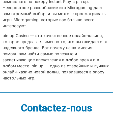
чемпионате по покеру Instant Play в pin up.
Невероятное разнообразие игр Microgaming дает
вам огромный выбор, и вы можете просматривать
игры Microgaming, которые вас больше всего
интересуют.
pin up Casino — это качественное онлайн-казино,
которое предлагает именно то, что вы ожидаете от
надежного бренда. Вот почему наша миссия —
помочь вам найти самые полезные и
захватывающие впечатления в любое время и в
любом месте. pin up — одно из старейших и лучших
онлайн-казино новой волны, появившееся в эпоху
настольных игр.
Contactez-nous