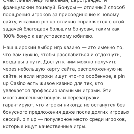
Счастливая леди Маккензи, Еврограндес, и
французский поцелуй. Бонусы — отличный способ
поощрения игроков за присоединение к новому
сайту, и казино pin up отлично справляется с этой
задачей благодаря большим бонусам, таким как
100% бонус к августовскому юбилею.
Наш широкий выбор игр казино — это именно то,
что вам нужно, чтобы расслабиться и отдохнуть,
когда вы в пути. Доступ к ним можно получить
через небольшую карту сайта, расположенную на
сайте, и если игроки ищут что-то особенное, в pin
up Casino есть живое казино для тех, кто
увлекается профессиональными играми. Эти
многочисленные бонусы и перезагрузки
гарантируют, что игроки никогда не останутся без
бонусного предложения даже после долгих игровых
сессий. pin up — популярное место среди игроков,
которые ищут качественные игры.