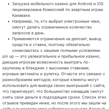
Загрузка мобильного казино для Android и iOS
лицензирована Комиссией по азартным играм
Канаваке.
Например, те, кто выбрал электронные чеки,
смогут делать ограниченное количество
запросов в день.
Применяются ограничения на депозит, вывод
средств и ставки, поэтому обязательно
ознакомьтесь с нашими полными условиями.
pin up — это увлекательное и прибыльное казино,
дающее игрокам возможность выиграть по-
крупному в блэкджек с высокими ставками,
игровые автоматы и рулетку. Отчасти это связано с
разнообразием методов, которые клиенты могут
использовать для вывода своих выигрышей с сайта,
что гарантирует, что большинство канадцев смогут
снять свои деньги в подходящие сроки. Список этих
отзывов приведен ниже, но после этого мы зашли на
сайт и высказали свои собственные мысли. Каждый