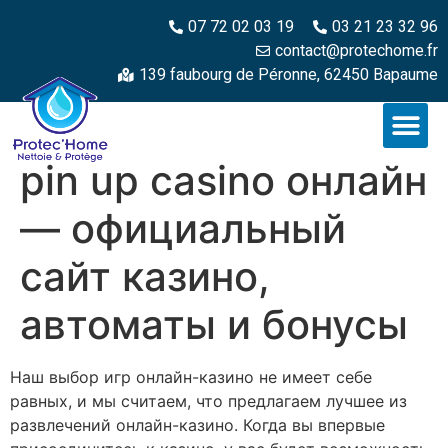
07 72 02 03 19
03 21 23 32 96
contact@protechome.fr
139 faubourg de Péronne, 62450 Bapaume
pin up casino онлайн
— официальный
сайт казино,
автоматы и бонусы
Наш выбор игр онлайн-казино не имеет себе
равных, и мы считаем, что предлагаем лучшее из
развлечений онлайн-казино. Когда вы впервые