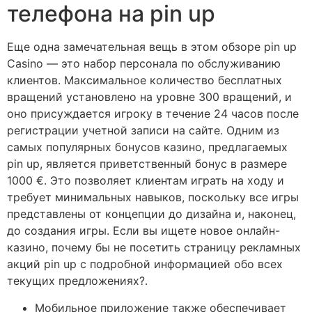
телефона на pin up
Еще одна замечательная вещь в этом обзоре pin up
Casino — это набор персонала по обслуживанию
клиентов. Максимальное количество бесплатных
вращений установлено на уровне 300 вращений, и
оно присуждается игроку в течение 24 часов после
регистрации учетной записи на сайте. Одним из
самых популярных бонусов казино, предлагаемых
pin up, является приветственный бонус в размере
1000 €. Это позволяет клиентам играть на ходу и
требует минимальных навыков, поскольку все игры
представлены от концепции до дизайна и, наконец,
до создания игры. Если вы ищете новое онлайн-
казино, почему бы не посетить страницу рекламных
акций pin up с подробной информацией обо всех
текущих предложениях?.
Мобильное приложение также обеспечивает