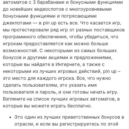
автоматов с 3 барабанами и бонусными функциями
до новейших видеослотов с многоуровневыми
бонусными функциями и потрясающими
джекпотами — в pin up есть все. Что касается игр,
мы протестировали ряд игр от разных поставщиков
программного обеспечения, чтобы убедиться, что
игрокам предоставляется как можно больше
возможностей. С некоторыми из самых больших
бонусов и другими акциями и предложениями,
которые вы найдете в Интернете, а также с
некоторыми из лучших игровых действий, pin up –
это место для каждого игрока. Все, что нужно
сделать пользователям, это указать имя
пользователя и пароль, и они готовы начать игру.
Взгляните на список лучших игровых автоматов, в
которые вы можете играть бесплатно.
Это один из лучших приветственных бонусов в
отрасли, и если вы регистрируетесь по этой