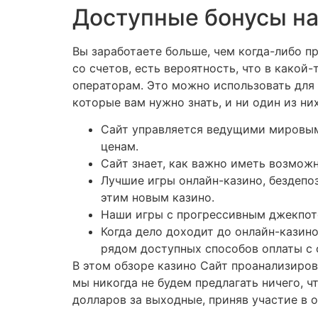
Доступные бонусы на
Вы заработаете больше, чем когда-либо п
со счетов, есть вероятность, что в како
операторам. Это можно использовать для 
которые вам нужно знать, и ни один из них
Сайт управляется ведущими мировыми
ценам.
Сайт знает, как важно иметь возможн
Лучшие игры онлайн-казино, бездепо
этим новым казино.
Наши игры с прогрессивным джекпот
Когда дело доходит до онлайн-казин
рядом доступных способов оплаты с 
В этом обзоре казино Сайт проанализиров
мы никогда не будем предлагать ничего, ч
долларов за выходные, приняв участие в 