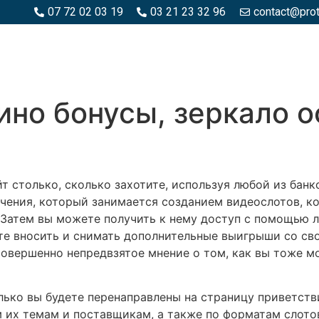
07 72 02 03 19
03 21 23 32 96
contact@pro
SPACES BOIS
ESPACES BÉTON ET PIERRE
PISCINE ET MA
зино бонусы, зеркало 
т столько, сколько захотите, используя любой из бан
ения, который занимается созданием видеослотов, ко
. Затем вы можете получить к нему доступ с помощью 
е вносить и снимать дополнительные выигрыши со свое
совершенно непредвзятое мнение о том, как вы тоже м
олько вы будете перенаправлены на страницу приветств
их темам и поставщикам, а также по форматам слотов 