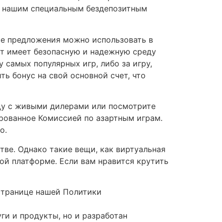
с нашим специальным бездепозитным
ные предложения можно использовать в
йт имеет безопасную и надежную среду
 самых популярных игр, либо за игру,
ть бонус на свой основной счет, что
ицу с живыми дилерами или посмотрите
рованное Комиссией по азартным играм.
о.
ве. Однако такие вещи, как виртуальная
ой платформе. Если вам нравится крутить
странице нашей Политики
ги и продукты, но и разработан