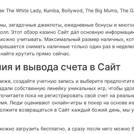
 The White Lady, Kumba, Bollywod, The Big Mums, The Ga
ны, загадочные джекпоты, ежедневные бонусы и многое
олл. Этот обзор казино Сайт дал основную информаци
 можно учитывать. Максимальный размер наличных, ко
зрешается снимать наличные только один раз в неделю
найте крутить прямо сейчас.
ия и вывода счета в Сайт
ниже, создайте учетную запись и выберите предпочтите
здали собственную линейку уникальных игр, чтобы уд
почитаете пока не регистрировать свой счет на реальн
мя. Люди оценивают онлайн-игры в покер на основе их
должите возвращаться в Сайт каждый божий день, мы ув
можно загрузить бесплатно, а сразу после него можно б