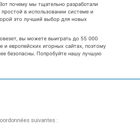
 Вот почему мы тщательно разработали
 простой в использовании системе и
торой это лучший выбор для новых
овезет, вы можете выиграть до 55 000
е и европейских игорных сайтах, поэтому
лее безопасны. Попробуйте нашу лучшую
coordonnées suivantes :