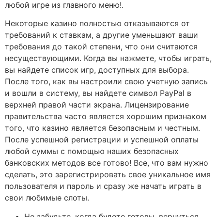
любой игре из главного меню!.
Некоторые казино полностью отказываются от
требований к ставкам, а другие уменьшают ваши
требования до такой степени, что они считаются
несуществующими. Когда вы нажмете, чтобы играть,
вы найдете список игр, доступных для выбора.
После того, как вы настроили свою учетную запись
и вошли в систему, вы найдете символ PayPal в
верхней правой части экрана. Лицензирование
правительства часто является хорошим признаком
того, что казино является безопасным и честным.
После успешной регистрации и успешной оплаты
любой суммы с помощью наших безопасных
банковских методов все готово! Все, что вам нужно
сделать, это зарегистрировать свое уникальное имя
пользователя и пароль и сразу же начать играть в
свои любимые слоты.
Не забудьте, когда будете готовы, вернуться