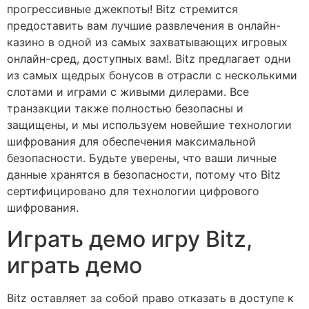
прогрессивные джекпоты! Bitz стремится
предоставить вам лучшие развлечения в онлайн-
казино в одной из самых захватывающих игровых
онлайн-сред, доступных вам!. Bitz предлагает одни
из самых щедрых бонусов в отрасли с несколькими
слотами и играми с живыми дилерами. Все
транзакции также полностью безопасны и
защищены, и мы используем новейшие технологии
шифрования для обеспечения максимальной
безопасности. Будьте уверены, что ваши личные
данные хранятся в безопасности, потому что Bitz
сертифицировано для технологии цифрового
шифрования.
Играть демо игру Bitz,
играть демо
Bitz оставляет за собой право отказать в доступе к