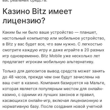
вас реальных средств.
Казино Bitz имеет
лицензию?
Каким бы ни было ваше устройство — планшет,
настольный компьютер или мобильное устройство,
в Bitz у вас будет все, что вам нужно. С легкостью
смотрите каждую игру и даже играйте в 20 разных
игр одновременно. Bitz Mobile уже несколько лет
предлагает игрокам мобильную альтернативу.
Только для депозитов вывод средств может занять
до 48 часов, прежде чем они будут зачислены на
ваш счет в казино. Компания базируется на Мальте,
которая является популярным местом для онлайн-
казино, с одними из лучших законов и правил,
касающихся онлайн-игр, включая лицензионную и
нормативную базу. После создания новой учетной