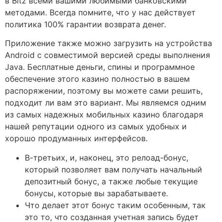
в Bitz всеми вашими любимыми банковскими
методами. Всегда помните, что у нас действует
политика 100% гарантии возврата денег.
Приложение также можно загрузить на устройства
Android с совместимой версией среды выполнения
Java. Бесплатные деньги, спины и программное
обеспечение этого казино полностью в вашем
распоряжении, поэтому вы можете сами решить,
подходит ли вам это вариант. Мы являемся одним
из самых надежных мобильных казино благодаря
нашей репутации одного из самых удобных и
хорошо продуманных интерфейсов.
В-третьих, и, наконец, это релоад-бонус,
который позволяет вам получать начальный
депозитный бонус, а также любые текущие
бонусы, которые вы зарабатываете.
Что делает этот бонус таким особенным, так
это то, что созданная учетная запись будет