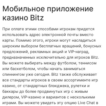
Мобильное приложение
казино Bitz
При оплате этими способами игрокам придется
использовать адрес электронной почты вместо
карты. Помимо этого, игроки могут насладиться
широким выбором бесплатных вращений, бонусных
предложений, рекламных акций и VIP-наград,
предназначенных исключительно для игроков Bitz.
Вы можете выбирать между футболом, теннисом
или баскетболом, чтобы начать заниматься
спиннингом уже сегодня. Bitz также обслуживает
все стандарты игроков в своем ассортименте игр
казино, от стандартных блэкджека, рулетки и
баккары до более продвинутых игр с живым
дилером, VIP-казино и вариантов с несколькими
играми. Вы можете увидеть эту опцию Live Chat в