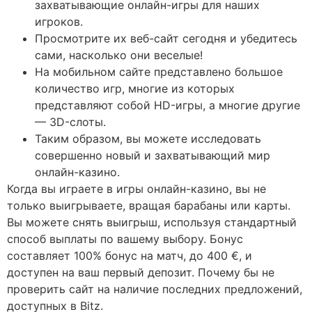
захватывающие онлайн-игры для наших
игроков.
Просмотрите их веб-сайт сегодня и убедитесь
сами, насколько они веселые!
На мобильном сайте представлено большое
количество игр, многие из которых
представляют собой HD-игры, а многие другие
— 3D-слоты.
Таким образом, вы можете исследовать
совершенно новый и захватывающий мир
онлайн-казино.
Когда вы играете в игры онлайн-казино, вы не
только выигрываете, вращая барабаны или карты.
Вы можете снять выигрыш, используя стандартный
способ выплаты по вашему выбору. Бонус
составляет 100% бонус на матч, до 400 €, и
доступен на ваш первый депозит. Почему бы не
проверить сайт на наличие последних предложений,
доступных в Bitz.