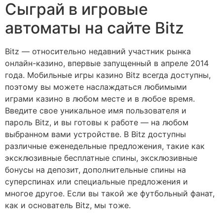
Сыграй в игровые
автоматы на сайте Bitz
Bitz — относительно недавний участник рынка
онлайн-казино, впервые запущенный в апреле 2014
года. Мобильные игры казино Bitz всегда доступны,
поэтому вы можете наслаждаться любимыми
играми казино в любом месте и в любое время.
Введите свое уникальное имя пользователя и
пароль Bitz, и вы готовы к работе — на любом
выбранном вами устройстве. В Bitz доступны
различные еженедельные предложения, такие как
эксклюзивные бесплатные спины, эксклюзивные
бонусы на депозит, дополнительные спины на
суперспинах или специальные предложения и
многое другое. Если вы такой же футбольный фанат,
как и основатель Bitz, мы тоже.