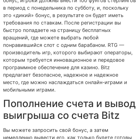
бонус, игроки должны внести 100 фунтов стерлингов
в период с понедельника по субботу, и, поскольку
это «дикий» бонус, в результате он будет иметь
требования по ставкам. После регистрации вы
быстро попадаете на страницу бесплатных
вращений, где можете выбрать любой
понравившийся слот с одним барабаном. RTG —
производитель игр, которого выбирают операторы,
которым требуется инновационное и передовое
программное обеспечение для казино. Bitz
предлагает безопасное, надежное и надежное
место, где можно наслаждаться онлайн-играми и
мобильными играми.
Пополнение счета и вывод
выигрыша со счета Bitz
Вы можете запросить свой бонус, а затем
немедленно вывести его, как только будете готовы