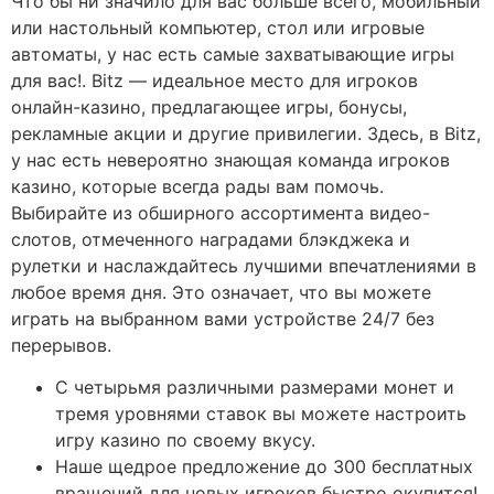
Что бы ни значило для вас больше всего, мобильный
или настольный компьютер, стол или игровые
автоматы, у нас есть самые захватывающие игры
для вас!. Bitz — идеальное место для игроков
онлайн-казино, предлагающее игры, бонусы,
рекламные акции и другие привилегии. Здесь, в Bitz,
у нас есть невероятно знающая команда игроков
казино, которые всегда рады вам помочь.
Выбирайте из обширного ассортимента видео-
слотов, отмеченного наградами блэкджека и
рулетки и наслаждайтесь лучшими впечатлениями в
любое время дня. Это означает, что вы можете
играть на выбранном вами устройстве 24/7 без
перерывов.
С четырьмя различными размерами монет и
тремя уровнями ставок вы можете настроить
игру казино по своему вкусу.
Наше щедрое предложение до 300 бесплатных
вращений для новых игроков быстро окупится!