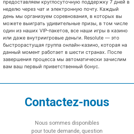
предоставляем круглосуточную поддержку 7 дней в
неделю через чат и электронную почту. Каждый
день мы организуем соревнования, в которых вы
можете выиграть удивительные призы, в том числе
один из наших VIP-пакетов, все наши игры в казино
или даже внутриигровые деньги. Resolute — это
быстрорастущая группа онлайн-казино, которая на
данный момент работает в шести странах. После
завершения процесса мы автоматически зачислим
вам ваш первый приветственный бонус.
Contactez-nous
Nous sommes disponibles
pour toute demande, question