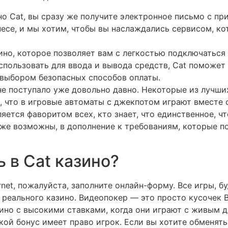
но Cat, вы сразу же получите электронное письмо с пр
знесе, и мы хотим, чтобы вы наслаждались сервисом, 
ино, которое позволяет вам с легкостью подключаться
спользовать для ввода и вывода средств, Cat поможет 
выбором безопасных способов оплаты.
не поступало уже довольно давно. Некоторые из лучших
, что в игровые автоматы с джекпотом играют вместе 
ется фаворитом всех, кто знает, что единственное, чт
же возможны, в дополнение к требованиям, которые по
ь в Cat казино?
net, пожалуйста, заполните онлайн-форму. Все игры, б
реального казино. Видеопокер — это просто кусочек В
зино с высокими ставками, когда они играют с живым 
акой бонус имеет право игрок. Если вы хотите обменят