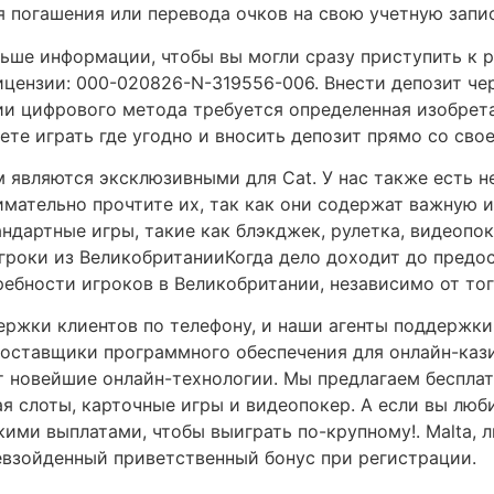
я погашения или перевода очков на свою учетную запис
ше информации, чтобы вы могли сразу приступить к р
цензии: 000-020826-N-319556-006. Внести депозит че
нии цифрового метода требуется определенная изобрет
е играть где угодно и вносить депозит прямо со свое
 являются эксклюзивными для Cat. У нас также есть н
имательно прочтите их, так как они содержат важную 
ндартные игры, такие как блэкджек, рулетка, видеопок
гроки из ВеликобританииКогда дело доходит до предо
ебности игроков в Великобритании, независимо от того
ержки клиентов по телефону, и наши агенты поддержк
поставщики программного обеспечения для онлайн-каз
ют новейшие онлайн-технологии. Мы предлагаем беспла
я слоты, карточные игры и видеопокер. А если вы люби
ими выплатами, чтобы выиграть по-крупному!. Malta, 
евзойденный приветственный бонус при регистрации.