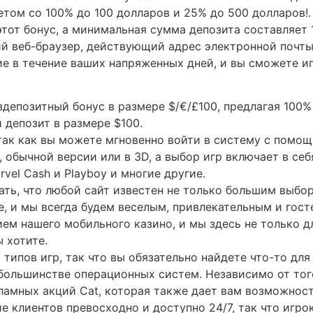
том со 100% до 100 долларов и 25% до 500 долларов!.
тот бонус, а минимальная сумма депозита составляет 1
дний веб-браузер, действующий адрес электронной почт
е в течение ваших напряженных дней, и вы сможете и
депозитный бонус в размере $/€/£100, предлагая 100% 
 депозит в размере $100.
так как вы можете мгновенно войти в систему с помощь
обычной версии или в 3D, а выбор игр включает в себ
arvel Cash и Playboy и многие другие.
ать, что любой сайт известен не только большим выбо
се, и мы всегда будем веселым, привлекательным и го
ем нашего мобильного казино, и мы здесь не только д
ы хотите.
типов игр, так что вы обязательно найдете что-то для
 большинстве операционных систем. Независимо от тог
кламных акций Cat, которая также дает вам возможнос
е клиентов превосходно и доступно 24/7, так что игр