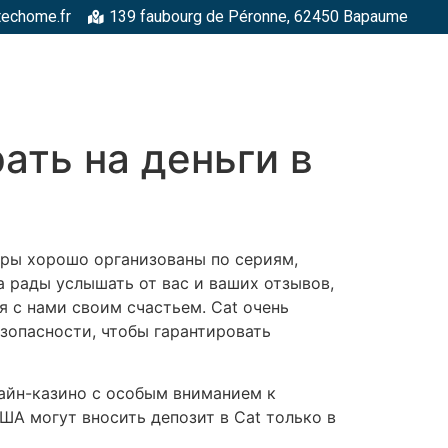
techome.fr
139 faubourg de Péronne, 62450 Bapaume
RGELLES
STRUCTURES MÉTALLIQUES
TOITURES
FAÇADE
рать на деньги в
гры хорошо организованы по сериям,
а рады услышать от вас и ваших отзывов,
я с нами своим счастьем. Cat очень
зопасности, чтобы гарантировать
лайн-казино с особым вниманием к
ША могут вносить депозит в Cat только в