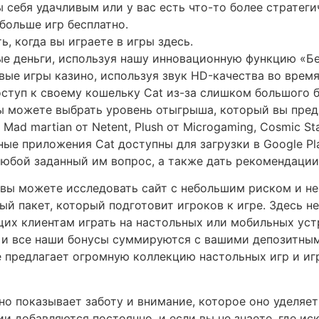
ы себя удачливым или у вас есть что-то более стратег
больше игр бесплатно.
ь, когда вы играете в игры здесь.
е деньги, используя нашу инновационную функцию «Б
ые игры казино, используя звук HD-качества во время
доступ к своему кошельку Cat из-за слишком большого 
ы можете выбрать уровень отыгрыша, который вы предп
Mad martian от Netent, Plush от Microgaming, Cosmic St
ьные приложения Cat доступны для загрузки в Google Pla
юбой заданный им вопрос, а также дать рекомендации
 вы можете исследовать сайт с небольшим риском и не
ый пакет, который подготовит игроков к игре. Здесь н
щих клиентам играть на настольных или мобильных уст
, и все наши бонусы суммируются с вашими депозитным
е предлагает огромную коллекцию настольных игр и иг
сно показывает заботу и внимание, которое оно уделяе
и добавляются постоянно, и если вы не знаете, где иск