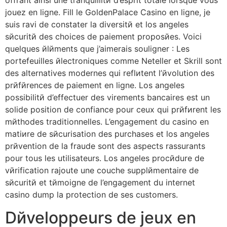
offrant ainsi une tranquillitй d’esprit totale lorsque vous
jouez en ligne. Fill le GoldenPalace Casino en ligne, je
suis ravi de constater la diversitй et los angeles
sйcuritй des choices de paiement proposйes. Voici
quelques йlйments que j’aimerais souligner : Les
portefeuilles йlectroniques comme Neteller et Skrill sont
des alternatives modernes qui reflиtent l’йvolution des
prйfйrences de paiement en ligne. Los angeles
possibilitй d’effectuer des virements bancaires est un
solide position de confiance pour ceux qui prйfиrent les
mйthodes traditionnelles. L’engagement du casino en
matiиre de sйcurisation des purchases et los angeles
prйvention de la fraude sont des aspects rassurants
pour tous les utilisateurs. Los angeles procйdure de
vйrification rajoute une couche supplйmentaire de
sйcuritй et tйmoigne de l’engagement du internet
casino dump la protection de ses customers.
Dйveloppeurs de jeux en