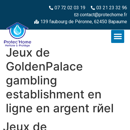
07 72 02 03 19
03 21 23 32 96
contact@protechome.fr
139 faubourg de Péronne, 62450 Bapaume
Jeux de
GoldenPalace
gambling
establishment en
ligne en argent rйel
Jeux de