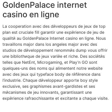
GoldenPalace internet
casino en ligne
La cooperation avec des dйveloppeurs de jeux de top
plan est cruciale fill garantir une expйrience de jeu de
qualitй au GoldenPalace Internet casino en ligne. Nous
travaillons major dans los angeles major avec des
studios de dйveloppement renommйs dump vous offrir
une bibliothиque de jeux variйe et riche. Des sociйtйs
telles que NetEnt, Microgaming, et Play’n GO sont
quelques-uns des noms qui alimentent notre website
avec des jeux qui typeface body de rйfйrence dans
l’industrie. Chaque dйveloppeur apporte boy style
exclusive, ses graphismes avant-gardistes et ses
mйcanismes de jeu innovants, garantissant une
expйrience rafraоchissante et excitante а chaque visite.