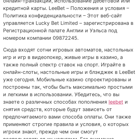
онлайн-транзакций, использование дебетовой или
кредитной карты. LeeBet – Положения и условия –
Политика конфиденциальности – Этот веб-сайт
управляется Lucky Bet Limited – зарегистрирована в
Регистрационной палате Англии и Уэльса под
номером компании 09872245.
Сюда входят сотни игровых автоматов, настольных
игр и игр в видеопокер, живые игры в казино, а
также полный спектр ставок на спорт. Играйте в
онлайн-слоты, настольные игры и блэкджек в LeeBet
уже сегодня. Мобильные казино спроектированы и
построены так, чтобы быть максимально простыми
и легкими в использовании. Убедитесь, что вы
знаете о различных способах пополнения
leebet
и
снятия средств, которые будут зависеть от
предпочитаемого вами способа оплаты. Они также
применяют строгие правила и условия, о которых
игроки знают, прежде чем они смогут