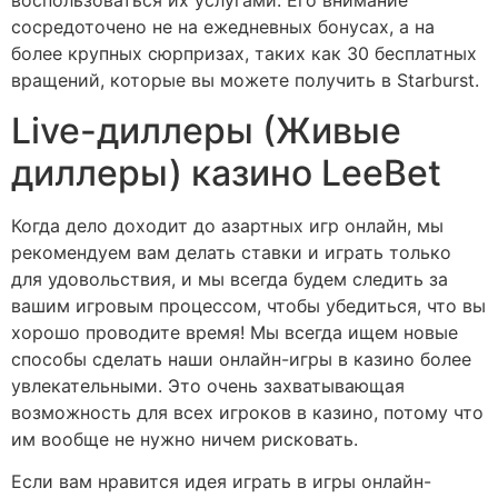
воспользоваться их услугами. Его внимание
сосредоточено не на ежедневных бонусах, а на
более крупных сюрпризах, таких как 30 бесплатных
вращений, которые вы можете получить в Starburst.
Live-диллеры (Живые
диллеры) казино LeeBet
Когда дело доходит до азартных игр онлайн, мы
рекомендуем вам делать ставки и играть только
для удовольствия, и мы всегда будем следить за
вашим игровым процессом, чтобы убедиться, что вы
хорошо проводите время! Мы всегда ищем новые
способы сделать наши онлайн-игры в казино более
увлекательными. Это очень захватывающая
возможность для всех игроков в казино, потому что
им вообще не нужно ничем рисковать.
Если вам нравится идея играть в игры онлайн-