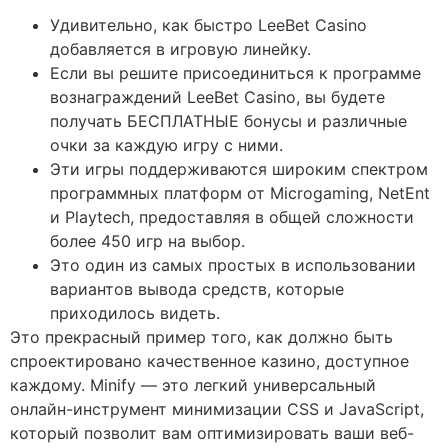
Удивительно, как быстро LeeBet Casino
добавляется в игровую линейку.
Если вы решите присоединиться к программе
вознаграждений LeeBet Casino, вы будете
получать БЕСПЛАТНЫЕ бонусы и различные
очки за каждую игру с ними.
Эти игры поддерживаются широким спектром
программных платформ от Microgaming, NetEnt
и Playtech, предоставляя в общей сложности
более 450 игр на выбор.
Это один из самых простых в использовании
вариантов вывода средств, которые
приходилось видеть.
Это прекрасный пример того, как должно быть
спроектировано качественное казино, доступное
каждому. Minify — это легкий универсальный
онлайн-инструмент минимизации CSS и JavaScript,
который позволит вам оптимизировать ваши веб-