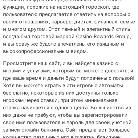
функции, похожие на настоящий гороскоп, где
пользователю предлагается ответить на вопросы о
своих отношениях, карьере, диетах, финансах, семье
и многом другом. Этот темный и элегантный стиль
всегда был торговой маркой Casino Rewards Group,
и вы сразу же будете впечатлены его изящным и
высокопрофессиональным видом.
Просмотрите наш сайт, и вы найдете казино с
играми и услугами, которым вы можете доверять, и
где ваше время и деньги будут потрачены с пользой!
Хотя вы можете играть в эти игровые автоматы
бесплатно, некоторые из них доступны только
игрокам через ставки, при этом минимальная
ставка начинается с одного цента. Большинство из
них даже не требуют, чтобы вы зарегистрировали
свое имя пользователя и пароль для своей учетной
записи онлайн-банкинга. Сайт предлагает большое
количество различных игр в рулетку, блэкджек,