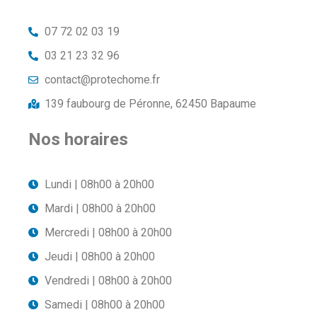
07 72 02 03 19
03 21 23 32 96
contact@protechome.fr
139 faubourg de Péronne, 62450 Bapaume
Nos horaires
Lundi | 08h00 à 20h00
Mardi | 08h00 à 20h00
Mercredi | 08h00 à 20h00
Jeudi | 08h00 à 20h00
Vendredi | 08h00 à 20h00
Samedi | 08h00 à 20h00