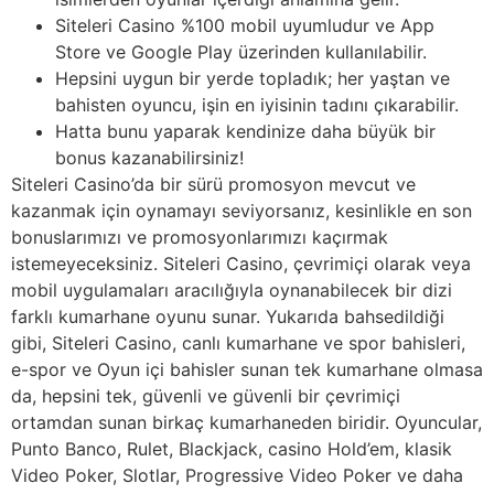
Siteleri Casino %100 mobil uyumludur ve App
Store ve Google Play üzerinden kullanılabilir.
Hepsini uygun bir yerde topladık; her yaştan ve
bahisten oyuncu, işin en iyisinin tadını çıkarabilir.
Hatta bunu yaparak kendinize daha büyük bir
bonus kazanabilirsiniz!
Siteleri Casino’da bir sürü promosyon mevcut ve
kazanmak için oynamayı seviyorsanız, kesinlikle en son
bonuslarımızı ve promosyonlarımızı kaçırmak
istemeyeceksiniz. Siteleri Casino, çevrimiçi olarak veya
mobil uygulamaları aracılığıyla oynanabilecek bir dizi
farklı kumarhane oyunu sunar. Yukarıda bahsedildiği
gibi, Siteleri Casino, canlı kumarhane ve spor bahisleri,
e-spor ve Oyun içi bahisler sunan tek kumarhane olmasa
da, hepsini tek, güvenli ve güvenli bir çevrimiçi
ortamdan sunan birkaç kumarhaneden biridir. Oyuncular,
Punto Banco, Rulet, Blackjack, casino Hold’em, klasik
Video Poker, Slotlar, Progressive Video Poker ve daha