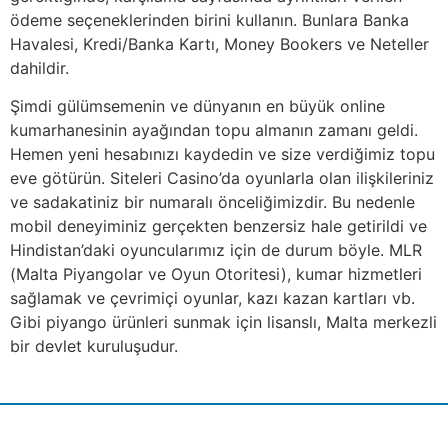
ödeme seçeneklerinden birini kullanın. Bunlara Banka
Havalesi, Kredi/Banka Kartı, Money Bookers ve Neteller
dahildir.
Şimdi gülümsemenin ve dünyanın en büyük online
kumarhanesinin ayağından topu almanın zamanı geldi.
Hemen yeni hesabınızı kaydedin ve size verdiğimiz topu
eve götürün. Siteleri Casino’da oyunlarla olan ilişkileriniz
ve sadakatiniz bir numaralı önceliğimizdir. Bu nedenle
mobil deneyiminiz gerçekten benzersiz hale getirildi ve
Hindistan’daki oyuncularımız için de durum böyle. MLR
(Malta Piyangolar ve Oyun Otoritesi), kumar hizmetleri
sağlamak ve çevrimiçi oyunlar, kazı kazan kartları vb.
Gibi piyango ürünleri sunmak için lisanslı, Malta merkezli
bir devlet kuruluşudur.