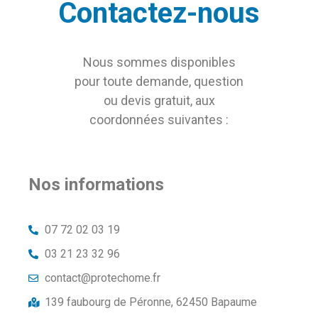
Contactez-nous
Nous sommes disponibles
pour toute demande, question
ou devis gratuit, aux
coordonnées suivantes :
Nos informations
07 72 02 03 19
03 21 23 32 96
contact@protechome.fr
139 faubourg de Péronne, 62450 Bapaume