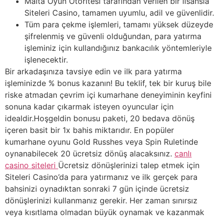
Malta Oyun Otoritesi tarafından verilen bir lisansla
Siteleri Casino, tamamen uyumlu, adil ve güvenlidir.
Tüm para çekme işlemleri, tamamı yüksek düzeyde
şifrelenmiş ve güvenli olduğundan, para yatırma
işleminiz için kullandığınız bankacılık yöntemleriyle
işlenecektir.
Bir arkadaşınıza tavsiye edin ve ilk para yatırma
işleminizde % bonus kazanın! Bu teklif, tek bir kuruş bile
riske atmadan çevrim içi kumarhane deneyiminin keyfini
sonuna kadar çıkarmak isteyen oyuncular için
idealdir.Hoşgeldin bonusu paketi, 20 bedava dönüş
içeren basit bir 1x bahis miktarıdır. En popüler
kumarhane oyunu Gold Russhes veya Spin Ruletinde
oynanabilecek 20 ücretsiz dönüş alacaksınız.
canlı
casino siteleri
Ücretsiz dönüşlerinizi talep etmek için
Siteleri Casino’da para yatırmanız ve ilk gerçek para
bahsinizi oynadıktan sonraki 7 gün içinde ücretsiz
dönüşlerinizi kullanmanız gerekir. Her zaman sınırsız
veya kısıtlama olmadan büyük oynamak ve kazanmak