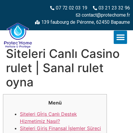
07 72 02 03 19
03 21 23 32 96
contact@protechome.fr
139 faubourg de Péronne, 62450 Bapaume
Siteleri Canlı Casino
rulet | Sanal rulet
oyna
Menü
Siteleri Gİriş Canlı Destek
Hizmetimiz Nasıl?
Siteleri Giriş Finansal İşlemler Süreci