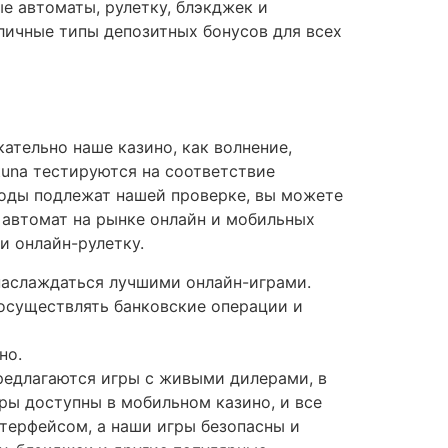
е автоматы, рулетку, блэкджек и
зличные типы депозитных бонусов для всех
ательно наше казино, как волнение,
tuna тестируются на соответствие
тоды подлежат нашей проверке, вы можете
й автомат на рынке онлайн и мобильных
и онлайн-рулетку.
 наслаждаться лучшими онлайн-играми.
 осуществлять банковские операции и
но.
Предлагаются игры с живыми дилерами, в
ры доступны в мобильном казино, и все
терфейсом, а наши игры безопасны и