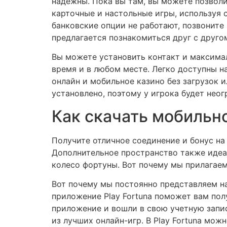
надежны. Пока вы там, вы можете позволи
карточные и настольные игры, используя 
банковские опции не работают, позвоните
предлагается познакомиться друг с друг
Вы можете установить контакт и максима
время и в любом месте. Легко доступны 
онлайн и мобильное казино без загрузок
установлено, поэтому у игрока будет не
Как скачать мобильно
Получите отличное соединение и бонус на 
Дополнительное пространство также идеал
колесо фортуны. Вот почему мы прилагаем
Вот почему мы постоянно представляем на
приложение Play Fortuna поможет вам полу
приложение и вошли в свою учетную запись
из лучших онлайн-игр. В Play Fortuna мож