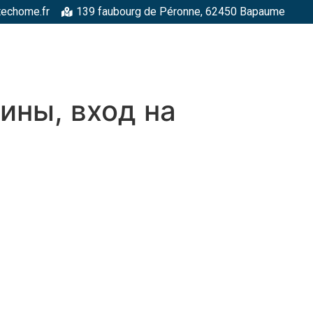
techome.fr
139 faubourg de Péronne, 62450 Bapaume
RGELLES
STRUCTURES MÉTALLIQUES
TOITURES
FAÇADE
ины, вход на