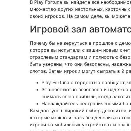
В Play Fortuna вы найдете все необходим
множество других настольных, карточных 
своих игроков. На самом деле, вы можете 
Игровой зал автомато
Почему бы не вернуться в прошлое с демо-
которое вы испытали с вашим новым счето
отраслевым стандартам и полностью безо
быть уверены, что они безопасны, надежн
слотов. Затем игроки могут сыграть в 9 р
Play Fortuna с гордостью сообщает, 
Это абсолютно безопасно и надежно 
снимать свою прибыль, когда захотит
Наслаждайтесь неограниченными бон
Вам доступен широкий выбор депозитов, и
которые можно играть без депозита в теч
игроки на мобильных устройствах и план