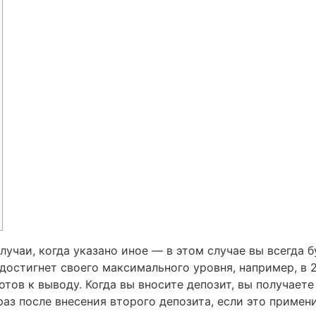
лучаи, когда указано иное — в этом случае вы всегда 
остигнет своего максимального уровня, например, в 2
отов к выводу. Когда вы вносите депозит, вы получаете
аз после внесения второго депозита, если это примен