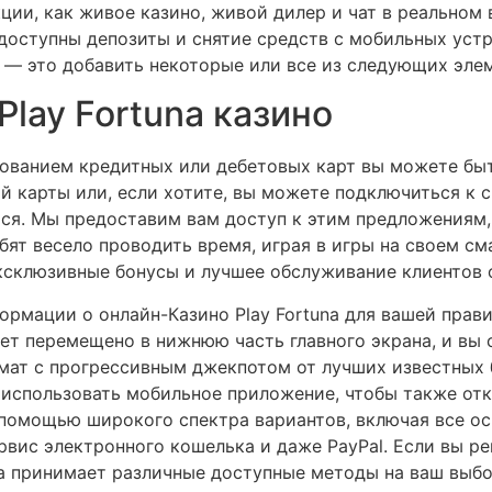
кции, как живое казино, живой дилер и чат в реальном
доступны депозиты и снятие средств с мобильных устро
 — это добавить некоторые или все из следующих эле
lay Fortuna казино
ьзованием кредитных или дебетовых карт вы можете бы
 карты или, если хотите, вы можете подключиться к с
тся. Мы предоставим вам доступ к этим предложениям, 
бят весело проводить время, играя в игры на своем с
эксклюзивные бонусы и лучшее обслуживание клиентов о
ормации о онлайн-Казино Play Fortuna для вашей прав
ет перемещено в нижнюю часть главного экрана, и вы 
мат с прогрессивным джекпотом от лучших известных 
 использовать мобильное приложение, чтобы также отк
с помощью широкого спектра вариантов, включая все о
вис электронного кошелька и даже PayPal. Если вы р
una принимает различные доступные методы на ваш выбо