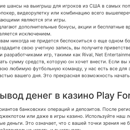
ие шансы на выигрыш для игроков из США в самых поп
опокер, видеорулетку или комбинацию всего вышепереч
вающими являются эти игры.
лагают дополнительные бонусы, акции и бесплатные в
является исключением.
вам никогда не придется беспокоиться о еще одном бо
создадите свою учетную запись, вы получите приветств
разработчиками игр, такими как Rival, Net Entertainme
ть сумму средств, которую он хочет внести. Если вы х
вою любимую футбольную команду, у нас есть все для эт
 частью вашего дня. Это прекрасная возможность начат
ывод денег в казино Play Fo
ариантов банковских операций и депозитов. После реги
 джекпотом или даже в игры казино. Используйте наш л
ые деньги. Это означает, что с вашей точки зрения не 