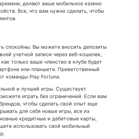
 времени, делают ваше мобильное казино
йств. Все, что вам нужно сделать, чтобы
ментов.
ть спокойны. Вы можете вносить депозиты
воей учетной записи через веб-кошелек,
как только ваше членство в клубе будет
мартфоне или планшете. Приветственный
т команды Play Fortuna.
ильной и лучшей игры. Существует
сможете играть без ограничений. Если вам
брендов, чтобы сделать свой опыт еще
рывать для себя новые игры, все из
сновные кредитные и дебетовые карты,
ешите использовать свой мобильный
р.