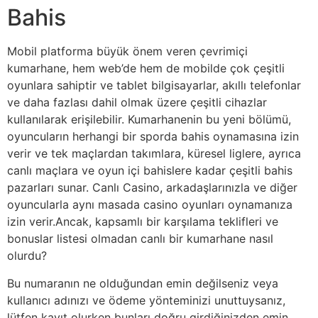
Bahis
Mobil platforma büyük önem veren çevrimiçi
kumarhane, hem web’de hem de mobilde çok çeşitli
oyunlara sahiptir ve tablet bilgisayarlar, akıllı telefonlar
ve daha fazlası dahil olmak üzere çeşitli cihazlar
kullanılarak erişilebilir. Kumarhanenin bu yeni bölümü,
oyuncuların herhangi bir sporda bahis oynamasına izin
verir ve tek maçlardan takımlara, küresel liglere, ayrıca
canlı maçlara ve oyun içi bahislere kadar çeşitli bahis
pazarları sunar. Canlı Casino, arkadaşlarınızla ve diğer
oyuncularla aynı masada casino oyunları oynamanıza
izin verir.Ancak, kapsamlı bir karşılama teklifleri ve
bonuslar listesi olmadan canlı bir kumarhane nasıl
olurdu?
Bu numaranın ne olduğundan emin değilseniz veya
kullanıcı adınızı ve ödeme yönteminizi unuttuysanız,
lütfen kayıt olurken bunları doğru girdiğinizden emin