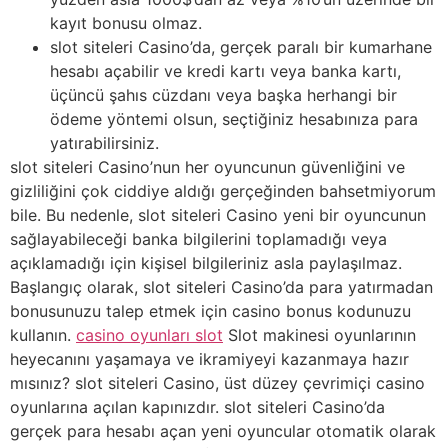
kayıt bonusu olmaz.
slot siteleri Casino’da, gerçek paralı bir kumarhane
hesabı açabilir ve kredi kartı veya banka kartı,
üçüncü şahıs cüzdanı veya başka herhangi bir
ödeme yöntemi olsun, seçtiğiniz hesabınıza para
yatırabilirsiniz.
slot siteleri Casino’nun her oyuncunun güvenliğini ve
gizliliğini çok ciddiye aldığı gerçeğinden bahsetmiyorum
bile. Bu nedenle, slot siteleri Casino yeni bir oyuncunun
sağlayabileceği banka bilgilerini toplamadığı veya
açıklamadığı için kişisel bilgileriniz asla paylaşılmaz.
Başlangıç olarak, slot siteleri Casino’da para yatırmadan
bonusunuzu talep etmek için casino bonus kodunuzu
kullanın.
casino oyunları slot
Slot makinesi oyunlarının
heyecanını yaşamaya ve ikramiyeyi kazanmaya hazır
mısınız? slot siteleri Casino, üst düzey çevrimiçi casino
oyunlarına açılan kapınızdır. slot siteleri Casino’da
gerçek para hesabı açan yeni oyuncular otomatik olarak