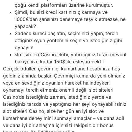
çoğu kendi platformları üzerine kurulmuştur.
Şimdi, bu sizi kredi kartınızı çıkarmaya ve
1000€’dan şansınızı denemeye teşvik etmezse, ne
yapacak?
Sadece süreci başlatın, seçiminizi yapın, tercih
ettiğiniz oyun yöntemini seçin ve istediğiniz gibi
oynayın!
slot siteleri Casino ekibi, yatırdığınız tutarı mevcut
bakiyenize kadar 150$ ile eşleştirecektir.
Gerçek ödüller, çevrim içi kumarhane hesabınıza hoş
geldiniz anında başlar. Çevrimiçi kumarda yeni olmanız
veya en sevdiğiniz oyunları hareket halindeyken
oynamayı tercih etmeniz önemli değil, slot siteleri
Casino’da istediğiniz zaman, istediğiniz yerde ve
istediğiniz tarzda ve yaptığınız her şeyi oynayabilirsiniz.
slot siteleri Casino, size her gün en iyi slot ve
kumarhane deneyimini sunmayı amaçlar – ve daha adil
ve daha iyi bir anlaşma için sizi rakipsiz bir bonus