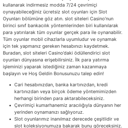
kullanarak indirmesiz modda 7/24 çevrimiçi
oynayabileceğiniz ücretsiz slot oyunları için Slot
Oyunları bölümüne göz atın. slot siteleri Casino’nun
birinci sınıf bankacılık yöntemlerinden biri kullanılarak
para yatırılarak tüm oyunlar gerçek para ile oynanabilir.
Tüm oyunlar mobil cihazlarla uyumludur ve oynamak
için tek yapmanız gereken hesabınızı kaydetmek.
Buradan, slot siteleri Casino’daki ödüllendirici slot
oyunları dünyasına erişebilirsiniz. İlk para yatırma
işleminizi yaparak istediğiniz zaman kazanmaya
başlayın ve Hoş Geldin Bonusunuzu talep edin!
Cari hesabınızdan, banka kartınızdan, kredi
kartınızdan veya birçok ödeme yöntemimizden
herhangi birinden para aktarabileceksiniz.
Çevrimiçi kumarhanemiz aracılığıyla dünyanın her
yerinden oynamanızı sağlıyoruz.
Slot oyunlarımız inanılmaz derecede çeşitlidir ve
slot koleksiyonumuza bakarak bunu göreceksiniz.