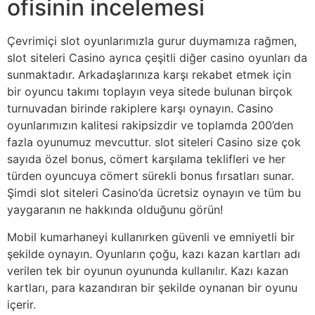
ofisinin incelemesi
Çevrimiçi slot oyunlarımızla gurur duymamıza rağmen,
slot siteleri Casino ayrıca çeşitli diğer casino oyunları da
sunmaktadır. Arkadaşlarınıza karşı rekabet etmek için
bir oyuncu takımı toplayın veya sitede bulunan birçok
turnuvadan birinde rakiplere karşı oynayın. Casino
oyunlarımızın kalitesi rakipsizdir ve toplamda 200’den
fazla oyunumuz mevcuttur. slot siteleri Casino size çok
sayıda özel bonus, cömert karşılama teklifleri ve her
türden oyuncuya cömert sürekli bonus fırsatları sunar.
Şimdi slot siteleri Casino’da ücretsiz oynayın ve tüm bu
yaygaranın ne hakkında olduğunu görün!
Mobil kumarhaneyi kullanırken güvenli ve emniyetli bir
şekilde oynayın. Oyunların çoğu, kazı kazan kartları adı
verilen tek bir oyunun oyununda kullanılır. Kazı kazan
kartları, para kazandıran bir şekilde oynanan bir oyunu
içerir.