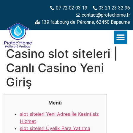
07 72 02 03 19
03 21 23 32 96
contact@protechome.fr
139 faubourg de Péronne, 62450 Bapaume
Casino slot siteleri |
Canlı Casino Yeni
Giriş
Menü
slot siteleri Yeni Adres İle Kesintisiz
Hizmet
slot siteleri Üyelik Para Yatırma