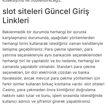
koleksiyonu ile ödüllendireceğiz.
slot siteleri Güncel Giriş
Linkleri
Beklenmedik bir durumda herhangi bir sorunla
karşılaşmanız durumunda, aşağıdaki yöntemlerden
herhangi birini kullanarak istediğiniz zaman kendileriyle
iletişime geçebilirsiniz: Para çekme işlemleri, para
yatırma seçenekleriyle aynı bankacılık seçeneklerinden
herhangi biri ile yapılabilir ve bu nedenle, herhangi bir
zamanda yapılabilir olmalıdır. Standart para çekme
seçenekleri, bir dizi elektronik cüzdan ve banka
havalesidir, ancak mevcut para çekme yöntemleri için
farklı isimler kullanan birkaç kısıtlama vardır. slot siteleri
Casino, para çekmeden önce kimliğinizi doğrulama
hakkını saklı tutar ve bunu, işlem sırasında istendiğinde
kullanıcı adınızı ve şifrenizi girerek yapabilirsiniz.