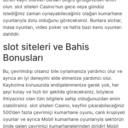
olun. slot siteleri Casino’nun gece veya gündüz
istediğiniz zaman oynayabileceğiniz olağan kumarhane
oyunlarıyla dolu olduğunu göreceksiniz. Bunlara slotlar,
masa oyunları, video poker ve hatta bazı keno oyunları
dahildir.
slot siteleri ve Bahis
Bonusları
Bu, çevrimdışı olsanız bile oynamanıza yardımcı olur ve
ayrıca en iyi deneyimi elde etmenize yardımcı olur.
Kaybolma konusunda endişelenmenize gerek yok, her
şeyi kolay ve hızlı bir şekilde göreceksiniz, böylece
ihtiyacınız olan tüm bilgilere sahip olduğunuzdan emin
olabilirsiniz. slot siteleri Casino, keyfini çıkarabileceğiniz
500’den fazla çevrimiçi kumarhane oyunu, canlı krupiyeli
oyunlar ve ayrıca Mobil kumarhane oyunlarıyla sektörün
önde gelen çevrimiçi kumarhanelerinden biridir! Mobil