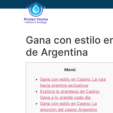
PROTEC’HOME
E
Gana con estilo en
de Argentina
Menü
Gana con estilo en Casino: La ruta
hacia premios exclusivos
Explora la grandeza de Casino:
Gana a lo grande cada día
Gana con estilo en Casino: La
emoción del casino Argentino