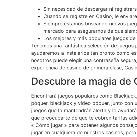
Sin necesidad de descargar ni registrar
Cuando se registre en Casino, le enviar
Siempre estamos buscando nuevos juegos
mercado para asegurarnos de que siempr
Los mejores y más populares juegos de c
Tenemos una fantástica selección de juegos p
ayudaremos a instalarlos tan pronto como es
nosotros puede elegir una contraseña segura
experiencia de casino de primera clase, Casin
Descubre la magia de 
Encontrará juegos populares como Blackjack,
póquer, blackjack y video póquer, junto con 
juegos que lo mantendrán alerta y lo ayudarán
que preocuparte de que te cobren tarifas adic
« Cómo jugar » para obtener algunos consejo
jugar en cualquiera de nuestros casinos, pero 