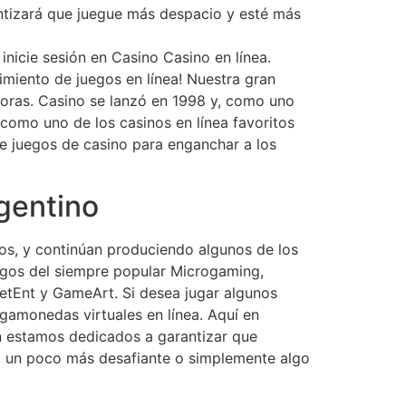
antizará que juegue más despacio y esté más
nicie sesión en Casino Casino en línea.
nimiento de juegos en línea! Nuestra gran
horas. Casino se lanzó en 1998 y, como uno
 como uno de los casinos en línea favoritos
de juegos de casino para enganchar a los
rgentino
os, y continúan produciendo algunos de los
egos del siempre popular Microgaming,
etEnt y GameArt. Si desea jugar algunos
gamonedas virtuales en línea. Aquí en
n estamos dedicados a garantizar que
, un poco más desafiante o simplemente algo