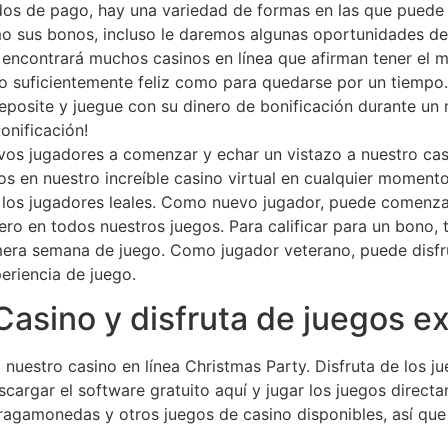
 de pago, hay una variedad de formas en las que puede rea
o sus bonos, incluso le daremos algunas oportunidades de
y encontrará muchos casinos en línea que afirman tener e
lo suficientemente feliz como para quedarse por un tiempo.
posite y juegue con su dinero de bonificación durante un 
onificación!
os jugadores a comenzar y echar un vistazo a nuestro casi
s en nuestro increíble casino virtual en cualquier moment
os jugadores leales. Como nuevo jugador, puede comenza
nero en todos nuestros juegos. Para calificar para un bono,
imera semana de juego. Como jugador veterano, puede disfr
eriencia de juego.
Casino y disfruta de juegos e
estro casino en línea Christmas Party. Disfruta de los jue
cargar el software gratuito aquí y jugar los juegos direc
tragamonedas y otros juegos de casino disponibles, así qu