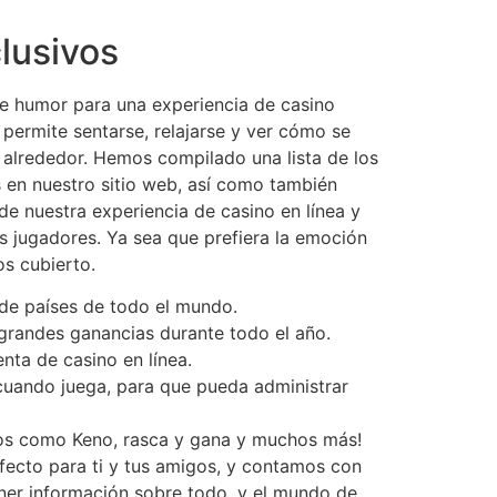
clusivos
de humor para una experiencia de casino
permite sentarse, relajarse y ver cómo se
su alrededor. Hemos compilado una lista de los
 en nuestro sitio web, así como también
de nuestra experiencia de casino en línea y
s jugadores. Ya sea que prefiera la emoción
os cubierto.
de países de todo el mundo.
grandes ganancias durante todo el año.
nta de casino en línea.
 cuando juega, para que pueda administrar
egos como Keno, rasca y gana y muchos más!
fecto para ti y tus amigos, y contamos con
ener información sobre todo, y el mundo de