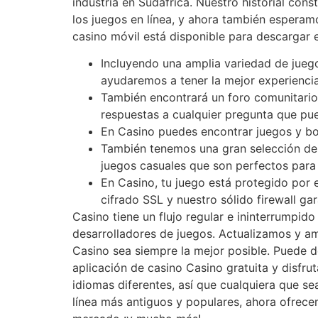
industria en Sudáfrica. Nuestro historial con
los juegos en línea, y ahora también esperamo
casino móvil está disponible para descargar 
Incluyendo una amplia variedad de jueg
ayudaremos a tener la mejor experiencia
También encontrará un foro comunitario 
respuestas a cualquier pregunta que pue
En Casino puedes encontrar juegos y bon
También tenemos una gran selección de j
juegos casuales que son perfectos para 
En Casino, tu juego está protegido por e
cifrado SSL y nuestro sólido firewall g
Casino tiene un flujo regular e ininterrumpid
desarrolladores de juegos. Actualizamos y a
Casino sea siempre la mejor posible. Puede de
aplicación de casino Casino gratuita y disfr
idiomas diferentes, así que cualquiera que se
línea más antiguos y populares, ahora ofrece