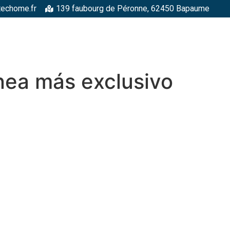
techome.fr
139 faubourg de Péronne, 62450 Bapaume
RGELLES
STRUCTURES MÉTALLIQUES
TOITURES
FAÇADE
ínea más exclusivo