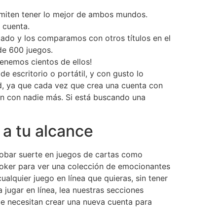
ermiten tener lo mejor de ambos mundos.
 cuenta.
ado y los comparamos con otros títulos en el
de 600 juegos.
enemos cientos de ellos!
 escritorio o portátil, y con gusto lo
d, ya que cada vez que crea una cuenta con
án con nadie más. Si está buscando una
a tu alcance
robar suerte en juegos de cartas como
 Poker para ver una colección de emocionantes
alquier juego en línea que quieras, sin tener
 jugar en línea, lea nuestras secciones
e necesitan crear una nueva cuenta para