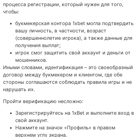
процесса регистрации, который нужен для того,
чтобы:
букмекерская контора 1xbet могла подтвердить
вашу личность, в частности, возраст
(совершеннолетие игрока), а также данные для
получения выплат;
игрок смог защитить свой аккаунт и деньги от
мошенников.
Иными словами, идентификация – это своеобразный
договор между букмекером и клиентом, где обе
стороны соглашаются соблюдать правила игры и не
нарушать их.
Пройти верификацию несложно:
Зарегистрируйтесь на 1xBet и выполните вход в
свой аккаунт.
Нажмите на значок «Профиль» в правом
верхнем углу экрана.