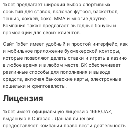
1xbet предлагает широкий выбор спортивных
событий для ставок, включая футбол, баскетбол,
теннис, хоккей, бокс, MMA и многие другие.
Компания также предлагает выгодные бонусы и
промоакции для своих клиентов.
Сайт 1хбет имеет удобный и простой интерфейс, как
и мобильное приложение букмекерской конторы,
которые позволяют делать ставки и играть в казино
в любое время и в любом месте. БК обеспечивает
различные способы для пополнения и вывода
средств, включая банковские карты, электронные
кошельки и криптовалюты.
Лицензия
1xbet имеет официальную лицензию 1668/JAZ,
выданную в Curacao . Данная лицензия
предоставляет компании право вести деятельность