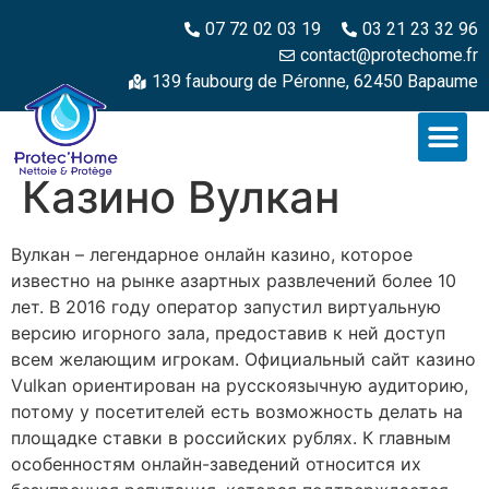
07 72 02 03 19
03 21 23 32 96
contact@protechome.fr
139 faubourg de Péronne, 62450 Bapaume
Казино Вулкан
Вулкан – легендарное онлайн казино, которое
известно на рынке азартных развлечений более 10
лет. В 2016 году оператор запустил виртуальную
версию игорного зала, предоставив к ней доступ
всем желающим игрокам. Официальный сайт казино
Vulkan ориентирован на русскоязычную аудиторию,
потому у посетителей есть возможность делать на
площадке ставки в российских рублях. К главным
особенностям онлайн-заведений относится их