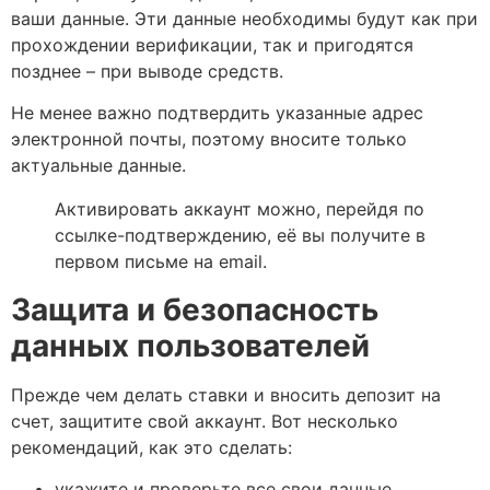
ваши данные. Эти данные необходимы будут как при
прохождении верификации, так и пригодятся
позднее – при выводе средств.
Не менее важно подтвердить указанные адрес
электронной почты, поэтому вносите только
актуальные данные.
Активировать аккаунт можно, перейдя по
ссылке-подтверждению, её вы получите в
первом письме на email.
Защита и безопасность
данных пользователей
Прежде чем делать ставки и вносить депозит на
счет, защитите свой аккаунт. Вот несколько
рекомендаций, как это сделать:
укажите и проверьте все свои данные,