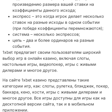
произведению размера вашей ставки на
коэффициенты данного исхода;
экспресс – это когда игрок делает несколько
ставок на разные исходы в одном событии
(при победе коэффициенты перемножаются);
система – несколько экспрессов;
цепь – два и более ординаров на разные
события.
1xbet предлагает своим пользователям широкий
выбор игр в онлайн казино, включая слоты,
настольные игры, видеопокер, игры с живыми
дилерами и многое другое.
На сайте 1xbet казино представлены такие
категории игр, как: слоты, рулетка, блэкджек, покер,
баккара, кено, кости, игры с живыми дилерами и
многое другое. Все игры доступны для игры как на
десктопной версии сайта, так и в мобильном
приложении.