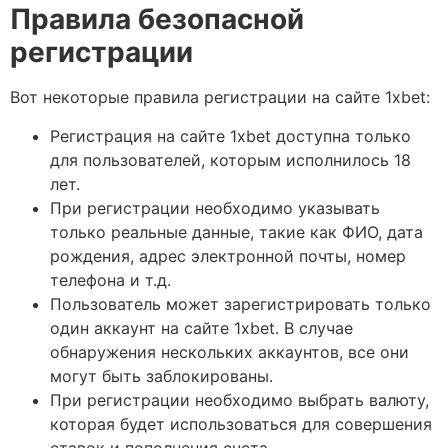
Правила безопасной
регистрации
Вот некоторые правила регистрации на сайте 1xbet:
Регистрация на сайте 1xbet доступна только
для пользователей, которым исполнилось 18
лет.
При регистрации необходимо указывать
только реальные данные, такие как ФИО, дата
рождения, адрес электронной почты, номер
телефона и т.д.
Пользователь может зарегистрировать только
один аккаунт на сайте 1xbet. В случае
обнаружения нескольких аккаунтов, все они
могут быть заблокированы.
При регистрации необходимо выбрать валюту,
которая будет использоваться для совершения
ставок и пополнения счета.