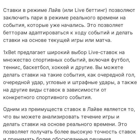
Ставки в режиме Лайв (или Live беттинг) позволяют
заключить пари в режиме реального времени на
события, которые уже начались. Это позволяет
бетторам адаптироваться к ходу событий и делать
ставки на основе текущей игры или матча.
1xBet предлагает широкий выбор Live-ставок на
множество спортивных событий, включая футбол,
теннис, баскетбол, хоккей и другие. Вы можете
делать ставки на такие события, как очередной гол,
очередной удар, угловые и штрафные удары, а также
на другие виды ставок в зависимости от
конкретного спортивного события.
Одним из преимуществ ставок в Лайве является то,
что вы можете анализировать течение игры и
делать ставки на основе реального времени. Это
позволяет получать более высокую точность ставок
и принимать более обоснованные решения,