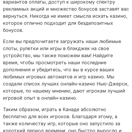
вариантов оплаты, доступ к широкому спектру
рекламных акций и множество бонусов заставят вас
вернуться. Никогда не имеет смысла искать казино,
которое отлично подходит для бездепозитных
бонусов.
Если вы предпочитаете загружать наши любимые
слоты, рулетки или игры в блэкджек на свое
устройство, мы также поможем вам! Найдите
время, чтобы просмотреть наши последние
дополнения и убедитесь, что вы в курсе ваших
любимых игровых автоматов и игр казино. Мы
создали список лучших онлайн-казино Нью-Джерси,
которые, по нашему мнению, дают игрокам лучший
игровой опыт в онлайн-казино.
Таким образом, играть в Канаде абсолютно
бесплатно для всех игроков. Благодаря этому, а
также количеству игр, которые оно запустило за
короткий период времени, оно быстро выросло и