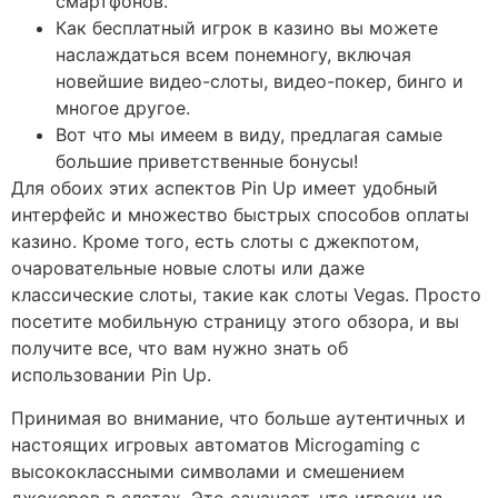
смартфонов.
Как бесплатный игрок в казино вы можете
наслаждаться всем понемногу, включая
новейшие видео-слоты, видео-покер, бинго и
многое другое.
Вот что мы имеем в виду, предлагая самые
большие приветственные бонусы!
Для обоих этих аспектов Pin Up имеет удобный
интерфейс и множество быстрых способов оплаты
казино. Кроме того, есть слоты с джекпотом,
очаровательные новые слоты или даже
классические слоты, такие как слоты Vegas. Просто
посетите мобильную страницу этого обзора, и вы
получите все, что вам нужно знать об
использовании Pin Up.
Принимая во внимание, что больше аутентичных и
настоящих игровых автоматов Microgaming с
высококлассными символами и смешением
джокеров в слотах. Это означает, что игроки из