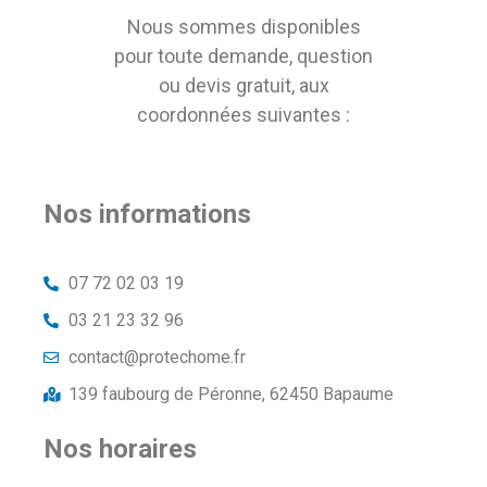
Nous sommes disponibles
pour toute demande, question
ou devis gratuit, aux
coordonnées suivantes :
Nos informations
07 72 02 03 19
03 21 23 32 96
contact@protechome.fr
139 faubourg de Péronne, 62450 Bapaume
Nos horaires