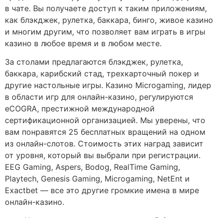
в чате. Вы получаете доступ к таким приложениям,
как блэкджек, рулетка, баккара, бинго, живое казино
и многим другим, что позволяет вам играть в игры
казино в любое время и в любом месте.
За столами предлагаются блэкджек, рулетка,
баккара, карибский стад, трехкарточный покер и
другие настольные игры. Казино Microgaming, лидер
в области игр для онлайн-казино, регулируются
eCOGRA, престижной международной
сертификационной организацией. Мы уверены, что
вам понравятся 25 бесплатных вращений на одном
из онлайн-слотов. Стоимость этих наград зависит
от уровня, который вы выбрали при регистрации.
EEG Gaming, Aspers, Bodog, RealTime Gaming,
Playtech, Genesis Gaming, Microgaming, NetEnt и
Exactbet — все это другие громкие имена в мире
онлайн-казино.