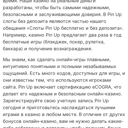
время. Наши казино на реальные деньги
разработаны, чтобы быть самыми надежными,
безопасными и заслуживающими доверия. В Pin Up
слоты без депозита являются частью нашего
обещания «Слоты Pin Up бесплатно и без депозита».
Например, казино Pin Up предлагает два раза в год
бесплатные игры (блэкджек, покер, рулетка,
баккара) и получение вознаграждения.
Мы знаем, как сделать онлайн-игры плавными,
интуитивно понятными и полными незабываемых
ощущений. Есть много кодов, доступных для игры, и
они известны тем, что используются игроками
сайта. Pin Up включает сертификацию eCOGRA, что
делает его надежным и безопасным онлайн-казино.
Зарегистрируйте свою учетную запись Pin Up
сегодня и приготовьтесь наслаждаться лучшими
играми в казино в любом месте. В отличие от других
бонусов онлайн-казино, вам не нужно делать какие-