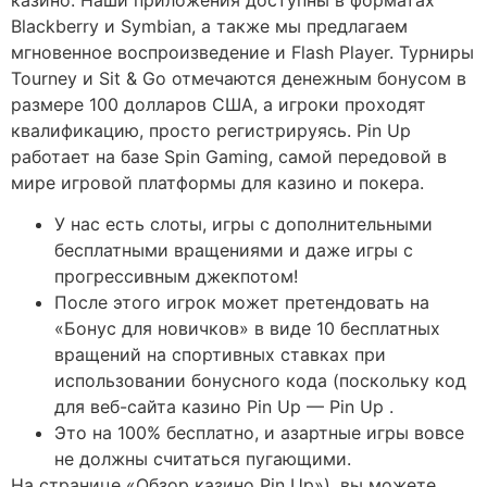
казино. Наши приложения доступны в форматах
Blackberry и Symbian, а также мы предлагаем
мгновенное воспроизведение и Flash Player. Турниры
Tourney и Sit & Go отмечаются денежным бонусом в
размере 100 долларов США, а игроки проходят
квалификацию, просто регистрируясь. Pin Up
работает на базе Spin Gaming, самой передовой в
мире игровой платформы для казино и покера.
У нас есть слоты, игры с дополнительными
бесплатными вращениями и даже игры с
прогрессивным джекпотом!
После этого игрок может претендовать на
«Бонус для новичков» в виде 10 бесплатных
вращений на спортивных ставках при
использовании бонусного кода (поскольку код
для веб-сайта казино Pin Up — Pin Up .
Это на 100% бесплатно, и азартные игры вовсе
не должны считаться пугающими.
На странице «Обзор казино Pin Up»), вы можете