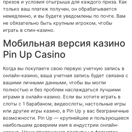
призов и условия отыгрыша для каждого приза. Как
только ваш платеж получен, он обрабатывается
немедленно, и вы будете уведомлены по почте. Вам
не обязательно быть крупным игроком, чтобы
играть в спин-казино.
Мобильная версия казино
Pin Up Casino
Когда вы покупаете свою первую учетную запись в
онлайн-казино, ваша учетная запись будет связана с
вашими личными данными, чтобы вы могли
полностью и без проблем наслаждаться лучшими
играми в онлайн-казино. Если вы хотите играть в
слоты с 1 барабаном, видеослоты, настольные игры
или другие игры казино, в Pin Up у вас безграничные
возможности. Pin Up — крупнейшее и пользующееся
наибольшим доверием имя в индустрии онлайн-