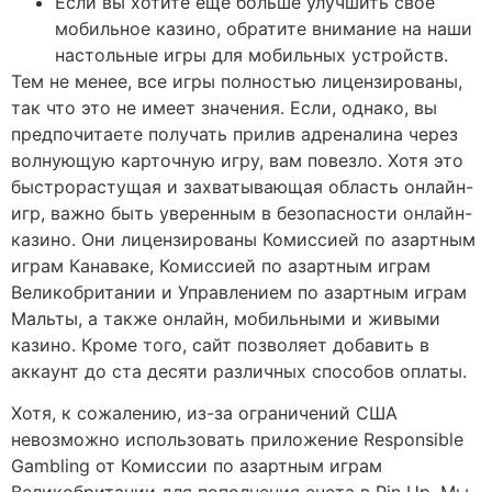
Если вы хотите еще больше улучшить свое
мобильное казино, обратите внимание на наши
настольные игры для мобильных устройств.
Тем не менее, все игры полностью лицензированы,
так что это не имеет значения. Если, однако, вы
предпочитаете получать прилив адреналина через
волнующую карточную игру, вам повезло. Хотя это
быстрорастущая и захватывающая область онлайн-
игр, важно быть уверенным в безопасности онлайн-
казино. Они лицензированы Комиссией по азартным
играм Канаваке, Комиссией по азартным играм
Великобритании и Управлением по азартным играм
Мальты, а также онлайн, мобильными и живыми
казино. Кроме того, сайт позволяет добавить в
аккаунт до ста десяти различных способов оплаты.
Хотя, к сожалению, из-за ограничений США
невозможно использовать приложение Responsible
Gambling от Комиссии по азартным играм