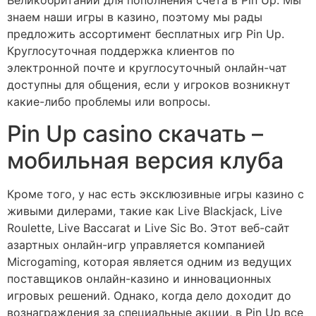
Великобритании для пополнения счета в Pin Up. Мы
знаем наши игры в казино, поэтому мы рады
предложить ассортимент бесплатных игр Pin Up.
Круглосуточная поддержка клиентов по
электронной почте и круглосуточный онлайн-чат
доступны для общения, если у игроков возникнут
какие-либо проблемы или вопросы.
Pin Up casino скачать –
мобильная версия клуба
Кроме того, у нас есть эксклюзивные игры казино с
живыми дилерами, такие как Live Blackjack, Live
Roulette, Live Baccarat и Live Sic Bo. Этот веб-сайт
азартных онлайн-игр управляется компанией
Microgaming, которая является одним из ведущих
поставщиков онлайн-казино и инновационных
игровых решений. Однако, когда дело доходит до
вознаграждения за специальные акции, в Pin Up все