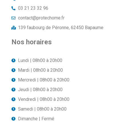
03 21 23 32 96
contact@protechome.fr
139 faubourg de Péronne, 62450 Bapaume
Nos horaires
Lundi | 08h00 à 20h00
Mardi | 08h00 à 20h00
Mercredi | 08h00 à 20h00
Jeudi | 08h00 à 20h00
Vendredi | 08h00 à 20h00
Samedi | 08h00 à 20h00
Dimanche | Fermé