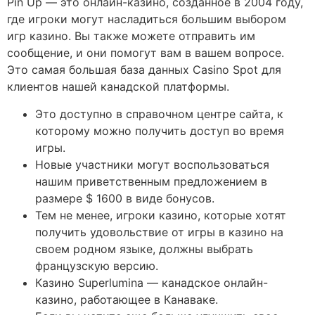
Pin Up — это онлайн-казино, созданное в 2004 году,
где игроки могут насладиться большим выбором
игр казино. Вы также можете отправить им
сообщение, и они помогут вам в вашем вопросе.
Это самая большая база данных Casino Spot для
клиентов нашей канадской платформы.
Это доступно в справочном центре сайта, к
которому можно получить доступ во время
игры.
Новые участники могут воспользоваться
нашим приветственным предложением в
размере $ 1600 в виде бонусов.
Тем не менее, игроки казино, которые хотят
получить удовольствие от игры в казино на
своем родном языке, должны выбрать
французскую версию.
Казино Superlumina — канадское онлайн-
казино, работающее в Канаваке.