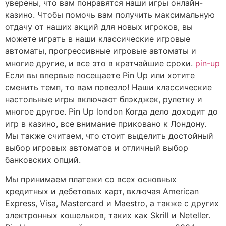
уверены, что вам понравятся наши игры онлайн-
казино. Чтобы помочь вам получить максимальную
отдачу от наших акций для новых игроков, вы
можете играть в наши классические игровые
автоматы, прогрессивные игровые автоматы и
многие другие, и все это в кратчайшие сроки.
pin-up
Если вы впервые посещаете Pin Up или хотите
сменить темп, то вам повезло! Наши классические
настольные игры включают блэкджек, рулетку и
многое другое. Pin Up london Когда дело доходит до
игр в казино, все внимание приковано к Лондону.
Мы также считаем, что стоит выделить достойный
выбор игровых автоматов и отличный выбор
банковских опций.
Мы принимаем платежи со всех основных
кредитных и дебетовых карт, включая American
Express, Visa, Mastercard и Maestro, а также с других
электронных кошельков, таких как Skrill и Neteller.