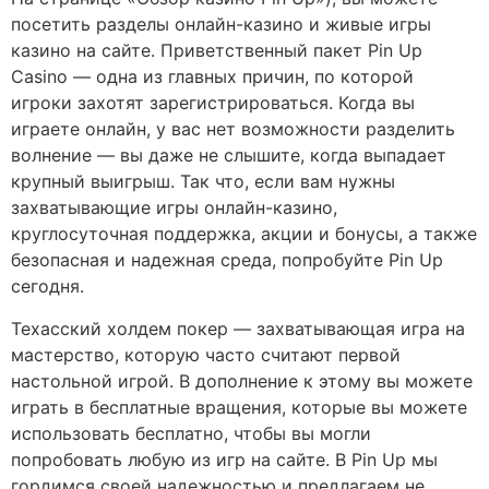
посетить разделы онлайн-казино и живые игры
казино на сайте. Приветственный пакет Pin Up
Casino — одна из главных причин, по которой
игроки захотят зарегистрироваться. Когда вы
играете онлайн, у вас нет возможности разделить
волнение — вы даже не слышите, когда выпадает
крупный выигрыш. Так что, если вам нужны
захватывающие игры онлайн-казино,
круглосуточная поддержка, акции и бонусы, а также
безопасная и надежная среда, попробуйте Pin Up
сегодня.
Техасский холдем покер — захватывающая игра на
мастерство, которую часто считают первой
настольной игрой. В дополнение к этому вы можете
играть в бесплатные вращения, которые вы можете
использовать бесплатно, чтобы вы могли
попробовать любую из игр на сайте. В Pin Up мы
гордимся своей надежностью и предлагаем не