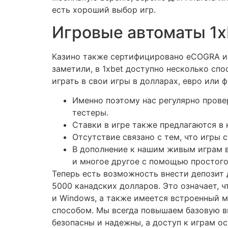
есть хороший выбор игр.
Игровые автоматы 1x
Казино также сертифицировано eCOGRA и 
заметили, в 1xbet доступно несколько с
играть в свои игры в долларах, евро или 
Именно поэтому нас регулярно пров
тестеры.
Ставки в игре также предлагаются в 
Отсутствие связано с тем, что игры
В дополнение к нашим живым играм в
и многое другое с помощью простого
Теперь есть возможность внести депозит 
5000 канадских долларов. Это означает, 
и Windows, а также имеется встроенный м
способом. Мы всегда повышаем базовую вы
безопасны и надежны, а доступ к играм о