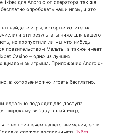
 1xbet для Android от оператора так же
 бесплатно опробовать наши игры, и это
 вы найдете игры, которые хотите, на
ечислили эти результаты ниже для вашего
деть, не пропустили ли мы что-нибудь.
тся правительством Мальты, а также имеет
xbet Casino – одно из лучших
тенциалом выигрыша. Приложение Android-
ино, в которые можно играть бесплатно.
й идеально подходит для доступа.
ря широкому выбору онлайн-игр,
, что не привлечем вашего внимания, если
 Зодиака следует воспринимать
1хбет