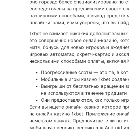
оно гораздо более специализировано по с
сосредоточены на продвижении своего спо
различными способами, а вывод средств 
онлайн-играми, и мы уверены, что вы найд
1xbet не взимает никаких дополнительных 
это совершенно новое онлайн-казино, кот
матч, бонусы для новых игроков и ежедне
игровых автоматах, скретч-картах и экск
несколькими способами оплаты, включая Mas
Прогрессивные слоты — это те, в ко
Мобильные игры казино 1xbet создан
Выигрыши от бесплатных вращений за
не используются в течение тридцати (
Они предоставляются, как только игр
Если вы ищете онлайн-казино, которое п
на онлайн-казино 1xbet. Приложение онлай
немецком языках. Предпочитаете ли вы иг
мобильную версию, версию для Android ил