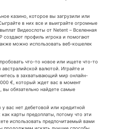
ьное казино, которое вы загрузили или
 Сыграйте в них все и выиграйте огромные
 выплат Видеослоты от Netent – Вселенная
 LP создают профиль игрока и помогают
Также можно использовать веб-кошелек
опробовать что-то новое или ищете что-то
и австралийской валютой. Играйте и
унитесь в захватывающий мир онлайн-
000 €, который ждет вас в момент
t, вы обязательно найдете самые
 у вас нет дебетовой или кредитной
 как карты предоплаты, потому что эти
жете использовать предпочитаемый вами
о мы продолжаем искать лучшие способы