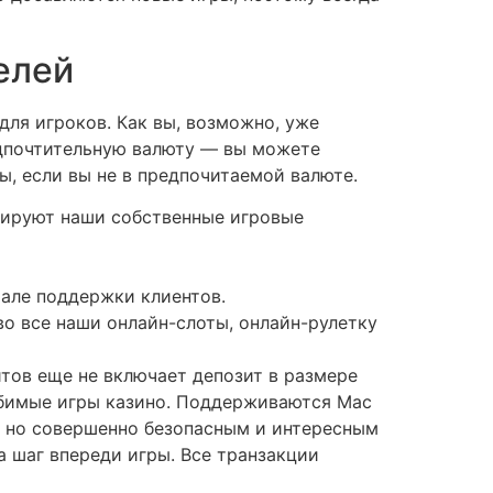
елей
ля игроков. Как вы, возможно, уже
едпочтительную валюту — вы можете
ты, если вы не в предпочитаемой валюте.
тируют наши собственные игровые
тале поддержки клиентов.
о все наши онлайн-слоты, онлайн-рулетку
итов еще не включает депозит в размере
любимые игры казино. Поддерживаются Mac
, но совершенно безопасным и интересным
 шаг впереди игры. Все транзакции