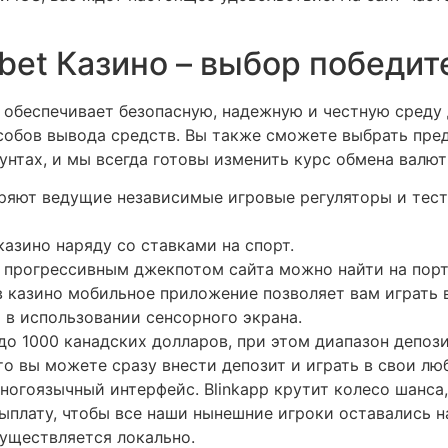
bet Казино – выбор победит
обеспечивает безопасную, надежную и честную среду д
пособов вывода средств. Вы также сможете выбрать пр
фунтах, и мы всегда готовы изменить курс обмена валю
еряют ведущие независимые игровые регуляторы и тес
казино наряду со ставками на спорт.
 с прогрессивным джекпотом сайта можно найти на пор
 казино мобильное приложение позволяет вам играть в
 в использовании сенсорного экрана.
до 1000 канадских долларов, при этом диапазон депоз
что вы можете сразу внести депозит и играть в свои 
ногоязычный интерфейс. Blinkapp крутит колесо шанса
плату, чтобы все наши нынешние игроки оставались на
существляется локально.