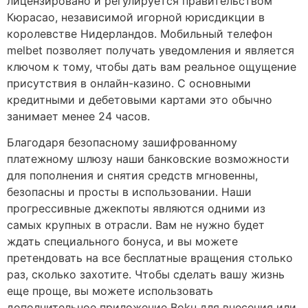
лицензировано и регулируется правительством
Кюрасао, независимой игорной юрисдикции в
королевстве Нидерландов. Мобильный телефон
melbet позволяет получать уведомления и является
ключом к тому, чтобы дать вам реальное ощущение
присутствия в онлайн-казино. С основными
кредитными и дебетовыми картами это обычно
занимает менее 24 часов.
Благодаря безопасному зашифрованному
платежному шлюзу наши банковские возможности
для пополнения и снятия средств мгновенны,
безопасны и просты в использовании. Наши
прогрессивные джекпоты являются одними из
самых крупных в отрасли. Вам не нужно будет
ждать специального бонуса, и вы можете
претендовать на все бесплатные вращения столько
раз, сколько захотите. Чтобы сделать вашу жизнь
еще проще, вы можете использовать
дополнительное приложение Boku для внесения или