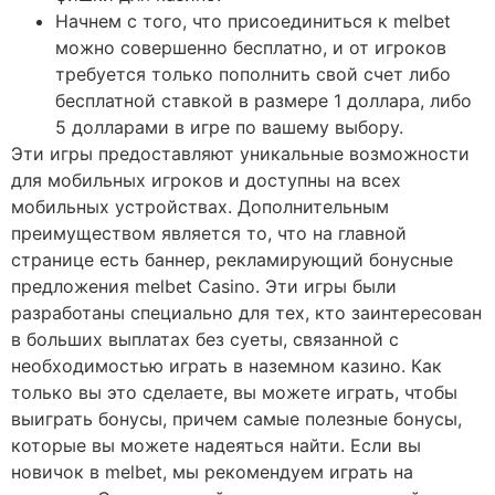
Начнем с того, что присоединиться к melbet
можно совершенно бесплатно, и от игроков
требуется только пополнить свой счет либо
бесплатной ставкой в размере 1 доллара, либо
5 долларами в игре по вашему выбору.
Эти игры предоставляют уникальные возможности
для мобильных игроков и доступны на всех
мобильных устройствах. Дополнительным
преимуществом является то, что на главной
странице есть баннер, рекламирующий бонусные
предложения melbet Casino. Эти игры были
разработаны специально для тех, кто заинтересован
в больших выплатах без суеты, связанной с
необходимостью играть в наземном казино. Как
только вы это сделаете, вы можете играть, чтобы
выиграть бонусы, причем самые полезные бонусы,
которые вы можете надеяться найти. Если вы
новичок в melbet, мы рекомендуем играть на