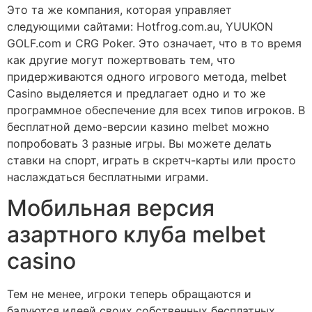
Это та же компания, которая управляет
следующими сайтами: Hotfrog.com.au, YUUKON
GOLF.com и CRG Poker. Это означает, что в то время
как другие могут пожертвовать тем, что
придерживаются одного игрового метода, melbet
Casino выделяется и предлагает одно и то же
программное обеспечение для всех типов игроков. В
бесплатной демо-версии казино melbet можно
попробовать 3 разные игры. Вы можете делать
ставки на спорт, играть в скретч-карты или просто
наслаждаться бесплатными играми.
Мобильная версия
азартного клуба melbet
casino
Тем не менее, игроки теперь обращаются и
балуются идеей своих собственных бесплатных