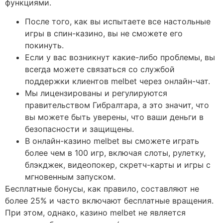
функциями.
После того, как вы испытаете все настольные
игры в спин-казино, вы не сможете его
покинуть.
Если у вас возникнут какие-либо проблемы, вы
всегда можете связаться со службой
поддержки клиентов melbet через онлайн-чат.
Мы лицензированы и регулируются
правительством Гибралтара, а это значит, что
вы можете быть уверены, что ваши деньги в
безопасности и защищены.
В онлайн-казино melbet вы сможете играть
более чем в 100 игр, включая слоты, рулетку,
блэкджек, видеопокер, скретч-карты и игры с
мгновенным запуском.
Бесплатные бонусы, как правило, составляют не
более 25% и часто включают бесплатные вращения.
При этом, однако, казино melbet не является