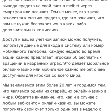
вывода средств на свой счет в melbet через
смартфон или планшет. Тем не менее, это также
относится к снятию средств, где это означает, что
вам не нужно беспокоиться о каких-либо
дополнительных комиссиях.
Доступ к вашей учетной записи можно получить,
используя данные для входа в систему или номер
мобильного телефона. Каждую неделю во время
акции казино предлагает игрокам 50 бесплатных
вращений в избранных играх. Это делает мобильное
онлайн-казино или мобильное казино melbet очень
доступным для игроков со всего мира.
Мы занимаемся этим более 20 лет и гордимся тем,
что являемся одним из старейших онлайн-казино в
мире. Обратите внимание, что, как и в случае с
любым веб-сайтом онлайн-казино, вы можете
пополнять свой счет только один раз в неделю с