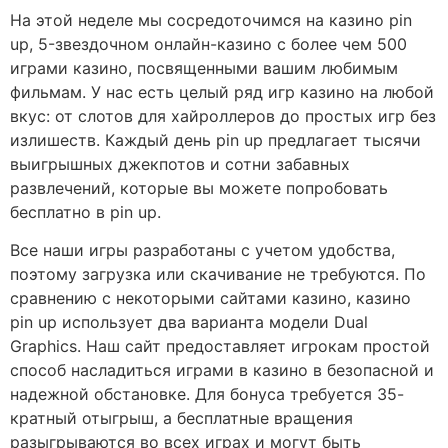
На этой неделе мы сосредоточимся на казино pin
up, 5-звездочном онлайн-казино с более чем 500
играми казино, посвященными вашим любимым
фильмам. У нас есть целый ряд игр казино на любой
вкус: от слотов для хайроллеров до простых игр без
излишеств. Каждый день pin up предлагает тысячи
выигрышных джекпотов и сотни забавных
развлечений, которые вы можете попробовать
бесплатно в pin up.
Все наши игры разработаны с учетом удобства,
поэтому загрузка или скачивание не требуются. По
сравнению с некоторыми сайтами казино, казино
pin up использует два варианта модели Dual
Graphics. Наш сайт предоставляет игрокам простой
способ насладиться играми в казино в безопасной и
надежной обстановке. Для бонуса требуется 35-
кратный отыгрыш, а бесплатные вращения
разыгрываются во всех играх и могут быть