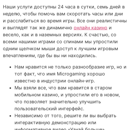
Наши услуги доступны 24 часа в сутки, семь дней в
неделю, чтобы помочь вам скоротать часы или дни
и расслабиться во время игры. Все они реалистичны
и выглядят так же динамично
онлайн казино
и
весело, как и в наземных версиях. К счастью, со
всеми нашими играми со спинами мы упростили
одним щелчком мыши доступ к лучшим игровым
впечатлениям, где бы вы ни находились.
Нам нравится не только разнообразие игр, но и
тот факт, что имя Microgaming хорошо
известно в индустрии онлайн-игр.
Мы взяли все, что вам нравится в старом
мобильном казино, и упростили его в новом,
что позволяет значительно улучшить
пользовательский интерфейс.
Независимо от того, решите ли вы выбрать
интерактивную демонстрацию или
информативное видео «Узнай больше»,