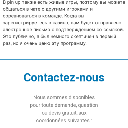
В pin up также есть живые игры, поэтому вы можете
общаться в чате с другими игроками и
соревноваться в команде. Когда вы
зарегистрируетесь в казино, вам будет отправлено
электронное письмо с подтверждением со ссылкой.
Это публично, я был немного скептичен в первый
раз, но я очень ценю эту программу.
Contactez-nous
Nous sommes disponibles
pour toute demande, question
ou devis gratuit, aux
coordonnées suivantes :