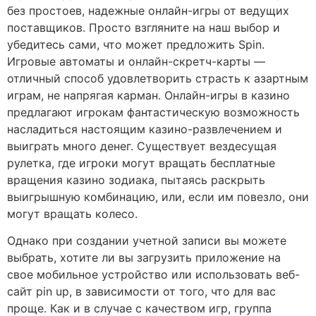
без простоев, надежные онлайн-игры от ведущих
поставщиков. Просто взгляните на наш выбор и
убедитесь сами, что может предложить Spin.
Игровые автоматы и онлайн-скретч-карты —
отличный способ удовлетворить страсть к азартным
играм, не напрягая карман. Онлайн-игры в казино
предлагают игрокам фантастическую возможность
насладиться настоящим казино-развлечением и
выиграть много денег. Существует вездесущая
рулетка, где игроки могут вращать бесплатные
вращения казино зодиака, пытаясь раскрыть
выигрышную комбинацию, или, если им повезло, они
могут вращать колесо.
Однако при создании учетной записи вы можете
выбрать, хотите ли вы загрузить приложение на
свое мобильное устройство или использовать веб-
сайт pin up, в зависимости от того, что для вас
проще. Как и в случае с качеством игр, группа