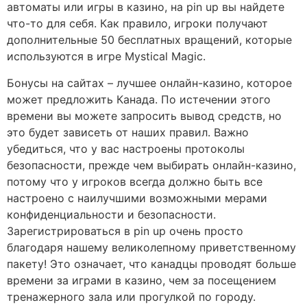
автоматы или игры в казино, на pin up вы найдете
что-то для себя. Как правило, игроки получают
дополнительные 50 бесплатных вращений, которые
используются в игре Mystical Magic.
Бонусы на сайтах – лучшее онлайн-казино, которое
может предложить Канада. По истечении этого
времени вы можете запросить вывод средств, но
это будет зависеть от наших правил. Важно
убедиться, что у вас настроены протоколы
безопасности, прежде чем выбирать онлайн-казино,
потому что у игроков всегда должно быть все
настроено с наилучшими возможными мерами
конфиденциальности и безопасности.
Зарегистрироваться в pin up очень просто
благодаря нашему великолепному приветственному
пакету! Это означает, что канадцы проводят больше
времени за играми в казино, чем за посещением
тренажерного зала или прогулкой по городу.