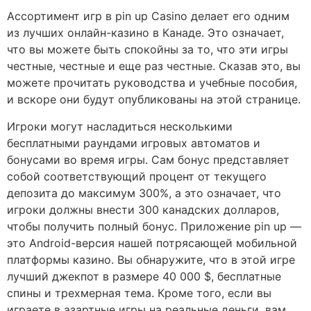
Ассортимент игр в pin up Casino делает его одним
из лучших онлайн-казино в Канаде. Это означает,
что вы можете быть спокойны за то, что эти игры
честные, честные и еще раз честные. Сказав это, вы
можете прочитать руководства и учебные пособия,
и вскоре они будут опубликованы на этой странице.
Игроки могут насладиться несколькими
бесплатными раундами игровых автоматов и
бонусами во время игры. Сам бонус представляет
собой соответствующий процент от текущего
депозита до максимум 300%, а это означает, что
игроки должны внести 300 канадских долларов,
чтобы получить полный бонус. Приложение pin up —
это Android-версия нашей потрясающей мобильной
платформы казино. Вы обнаружите, что в этой игре
лучший джекпот в размере 40 000 $, бесплатные
спины и трехмерная тема. Кроме того, если вы
играете в азартные игры на реальные деньги, вам