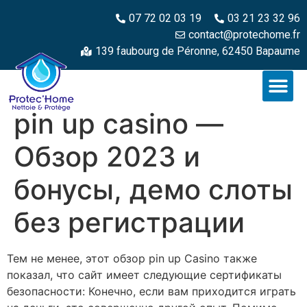
07 72 02 03 19
03 21 23 32 96
contact@protechome.fr
139 faubourg de Péronne, 62450 Bapaume
pin up casino —
Обзор 2023 и
бонусы, демо слоты
без регистрации
Тем не менее, этот обзор pin up Casino также
показал, что сайт имеет следующие сертификаты
безопасности: Конечно, если вам приходится играть