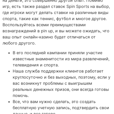
на деньги, это совершенно другой опыт. Помимо
игр, есть также раздел ставок Spin Sports на выбор,
где игроки могут делать ставки на различные виды
спорта, такие как теннис, футбол и многое другое.
Воспользуйтесь всеми преимуществами
вознаграждений в pin up, и вы можете ожидать, что
ваш опыт онлайн-казино будет отличаться от
любого другого.
В его последней кампании приняли участие
известные знаменитости из мира развлечений,
телевидения и спорта.
Наша служба поддержки клиентов работает
круглосуточно и без выходных, поэтому, если у
вас возникнут проблемы с выигрышем
реальных денежных призов, они всегда готовы
помочь.
Все, что вам нужно сделать, это создать
бесплатную учетную запись, подтвердить свои
данные, и все готово.