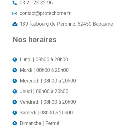
03 21 23 32 96
contact@protechome.fr
139 faubourg de Péronne, 62450 Bapaume
Nos horaires
Lundi | 08h00 à 20h00
Mardi | 08h00 à 20h00
Mercredi | 08h00 à 20h00
Jeudi | 08h00 à 20h00
Vendredi | 08h00 à 20h00
Samedi | 08h00 à 20h00
Dimanche | Fermé