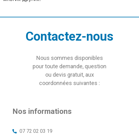
Contactez-nous
Nous sommes disponibles
pour toute demande, question
ou devis gratuit, aux
coordonnées suivantes :
Nos informations
07 72 02 03 19