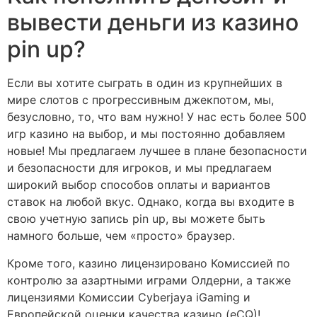
вывести деньги из казино
pin up?
Если вы хотите сыграть в один из крупнейших в
мире слотов с прогрессивным джекпотом, мы,
безусловно, то, что вам нужно! У нас есть более 500
игр казино на выбор, и мы постоянно добавляем
новые! Мы предлагаем лучшее в плане безопасности
и безопасности для игроков, и мы предлагаем
широкий выбор способов оплаты и вариантов
ставок на любой вкус. Однако, когда вы входите в
свою учетную запись pin up, вы можете быть
намного больше, чем «просто» браузер.
Кроме того, казино лицензировано Комиссией по
контролю за азартными играми Олдерни, а также
лицензиями Комиссии Cyberjaya iGaming и
Европейской оценки качества казино (eCQ)!