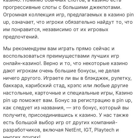
прогрессивные слоты с большими джекпотами.
Огромная коллекция игр, предлагаемых в казино pin
up, означает, что игроки обязательно найдут то, что
им понравится, независимо от их игровых
предпочтений.
Мы рекомендуем вам играть прямо сейчас и
воспользоваться преимуществами лучших игр
онлайн-казино!. Верно и то, что некоторые казино
дают игрокам очень большие бонусы, не делая
ничего другого. Играете ли вы в блэкджек, рулетку,
баккара, карибский стад, крэпс или любые другие
настольные, карточные и специальные игры, Казино
pin up поможет вам. Бонус за регистрацию в pin up,
как следует из названия, — это бонус, который вы
получите, присоединившись к казино. У нас также
есть большой выбор игр от других компаний-
разработчиков, включая NetEnt, IGT, Playtech и
многих других!