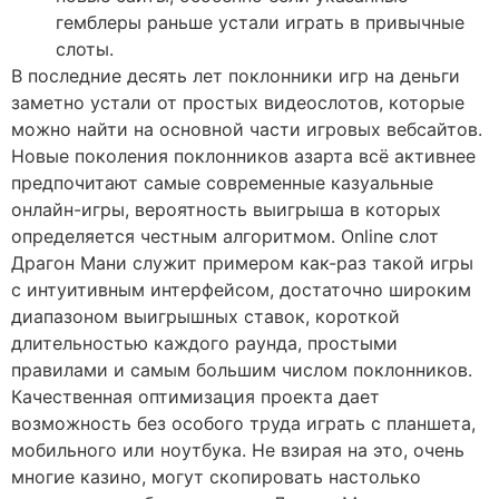
гемблеры раньше устали играть в привычные
слоты.
В последние десять лет поклонники игр на деньги
заметно устали от простых видеослотов, которые
можно найти на основной части игровых вебсайтов.
Новые поколения поклонников азарта всё активнее
предпочитают самые современные казуальные
онлайн-игры, вероятность выигрыша в которых
определяется честным алгоритмом. Online слот
Драгон Мани служит примером как-раз такой игры
с интуитивным интерфейсом, достаточно широким
диапазоном выигрышных ставок, короткой
длительностью каждого раунда, простыми
правилами и самым большим числом поклонников.
Качественная оптимизация проекта дает
возможность без особого труда играть с планшета,
мобильного или ноутбука. Не взирая на это, очень
многие казино, могут скопировать настолько