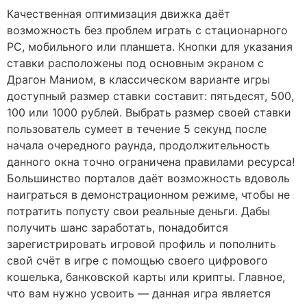
Качественная оптимизация движка даёт
возможность без проблем играть с стационарного
PC, мобильного или планшета. Кнопки для указания
ставки расположены под основным экраном с
Драгон Маниом, в классическом варианте игры
доступный размер ставки составит: пятьдесят, 500,
100 или 1000 рублей. Выбрать размер своей ставки
пользователь сумеет в течение 5 секунд после
начала очередного раунда, продолжительность
данного окна точно ограничена правилами ресурса!
Большинство порталов даёт возможность вдоволь
наиграться в демонстрационном режиме, чтобы не
потратить попусту свои реальные деньги. Дабы
получить шанс заработать, понадобится
зарегистрировать игровой профиль и пополнить
свой счёт в игре с помощью своего цифрового
кошелька, банковской карты или крипты. Главное,
что вам нужно усвоить — данная игра является