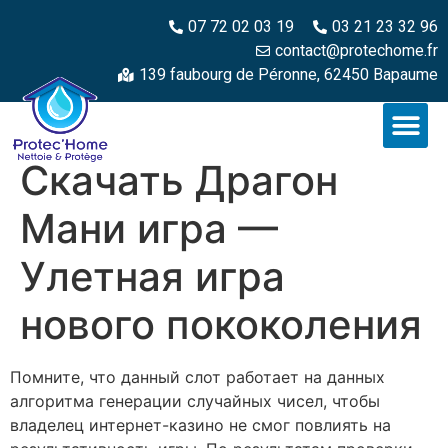
07 72 02 03 19
03 21 23 32 96
contact@protechome.fr
139 faubourg de Péronne, 62450 Bapaume
Скачать Драгон
Мани игра —
Улетная игра
нового пококоления
Помните, что данный слот работает на данных
алгоритма генерации случайных чисел, чтобы
владелец интернет-казино не смог повлиять на