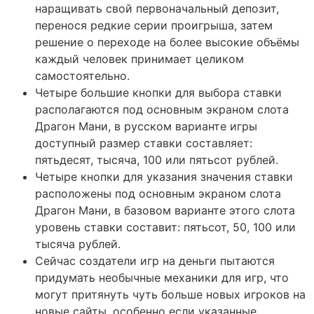
наращивать свой первоначальный депозит,
перенося редкие серии проигрыша, затем
решение о переходе на более высокие объёмы
каждый человек принимает целиком
самостоятельно.
Четыре большие кнопки для выбора ставки
располагаются под основным экраном слота
Драгон Мани, в русском варианте игры
доступный размер ставки составляет:
пятьдесят, тысяча, 100 или пятьсот рублей.
Четыре кнопки для указания значения ставки
расположены под основным экраном слота
Драгон Мани, в базовом варианте этого слота
уровень ставки составит: пятьсот, 50, 100 или
тысяча рублей.
Сейчас создатели игр на деньги пытаются
придумать необычные механики для игр, что
могут притянуть чуть больше новых игроков на
новые сайты, особенно если указанные