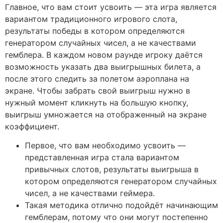
Главное, что вам стоит усвоить — эта игра является
вариантом традиционного игрового слота,
результаты победы в котором определяются
генератором случайных чисел, а не качествами
гемблера. В каждом новом раунде игроку даётся
возможность указать два выигрышных билета, а
после этого следить за полетом аэроплана на
экране. Чтобы забрать свой выигрыш нужно в
нужный момент кликнуть на большую кнопку,
выигрыш умножается на отображенный на экране
коэффициент.
Первое, что вам необходимо усвоить —
представленная игра стала вариантом
привычных слотов, результаты выигрыша в
котором определяются генератором случайных
чисел, а не качествами геймера.
Такая методика отлично подойдёт начинающим
гемблерам, потому что они могут постепенно