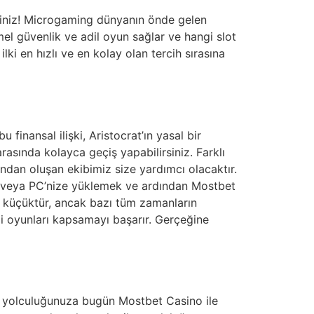
rsiniz! Microgaming dünyanın önde gelen
el güvenlik ve adil oyun sağlar ve hangi slot
ki en hızlı ve en kolay olan tercih sırasına
finansal ilişki, Aristocrat’ın yasal bir
asında kolayca geçiş yapabilirsiniz. Farklı
dan oluşan ekibimiz size yardımcı olacaktır.
ze veya PC’nize yüklemek ve ardından Mostbet
 küçüktür, ancak bazı tüm zamanların
i oyunları kapsamayı başarır. Gerçeğine
ar yolculuğunuza bugün Mostbet Casino ile