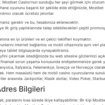
. Mostbet Casino’nun sunduğu her şeyi görmek için oturum
ane oyununu başarılı bir şekilde elde ettiğinizde, Mostbet
dımcı olacak ücretsiz jetonlar.
rmanız gerekir ve bu, hesabınıza eklenecektir.
ilk giriş yaptıklarında talep edebilecekleri çeşitli promosy
a en iyi ürünleri ve en çekici teklifleri koymaktır.
unlarını internet bağlantısı ve mobil cihazınızla aynı veri 
eya tablet bilgisayarda oynayabilirsiniz.
yfini çıkarmak istediğinizde bu web sitesine gözlerinizi aç
i bir finansal sorun yaşama konusunda endişelenmenize gerek
spanyolca, İtalyanca, Felemenkçe, İsveççe ve Norveççe olara
elecek. Hem masaüstü hem de mobil casino oyuncularına sun
riler arasında Jackpotlar, Klasik slotlar, Video Poker, Starbu
res Bilgileri
rak, paralarını kısa sürede ikiye katlayabilirler. Bir kişi Mo