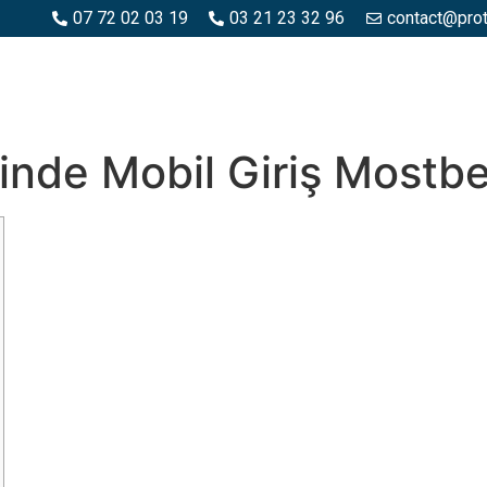
07 72 02 03 19
03 21 23 32 96
contact@pro
SPACES BOIS
ESPACES BÉTON ET PIERRE
PISCINE ET MA
sinde Mobil Giriş Mostb