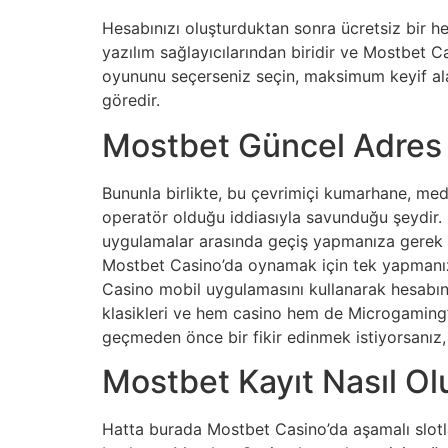
Hesabınızı oluşturduktan sonra ücretsiz bir h
yazılım sağlayıcılarından biridir ve Mostbet C
oyununu seçerseniz seçin, maksimum keyif alaca
göredir.
Mostbet Güncel Adres
Bununla birlikte, bu çevrimiçi kumarhane, medya
operatör olduğu iddiasıyla savunduğu şeydir. 
uygulamalar arasında geçiş yapmanıza gerek y
Mostbet Casino’da oynamak için tek yapmanız 
Casino mobil uygulamasını kullanarak hesabın
klasikleri ve hem casino hem de Microgaming’
geçmeden önce bir fikir edinmek istiyorsanız, 
Mostbet Kayıt Nasıl Ol
Hatta burada Mostbet Casino’da aşamalı slotl