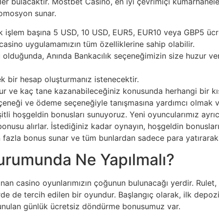
kler bulacaktır. Mostbet Casino, en iyi çevrimiçi kumarhane
romosyon sunar.
rak işlem başına 5 USD, 10 USD, EUR5, EUR10 veya GBP5 ücretl
asino uygulamamızın tüm özelliklerine sahip olabilir.
olduğunda, Anında Bankacılık seçeneğimizin size huzur verme
erek bir hesap oluşturmanız istenecektir.
r ve kaç tane kazanabileceğiniz konusunda herhangi bir kı
eneği ve ödeme seçeneğiyle tanışmasına yardımcı olmak ve 
itli hoşgeldin bonusları sunuyoruz. Yeni oyuncularımız ayrıc
nusu alırlar. İstediğiniz kadar oynayın, hoşgeldin bonusla
fazla bonus sunar ve tüm bunlardan sadece para yatırarak y
Durumunda Ne Yapılmalı?
nan casino oyunlarımızın çoğunun bulunacağı yerdir. Rulet,
e de tercih edilen bir oyundur. Başlangıç olarak, ilk depoz
unulan günlük ücretsiz döndürme bonusumuz var.