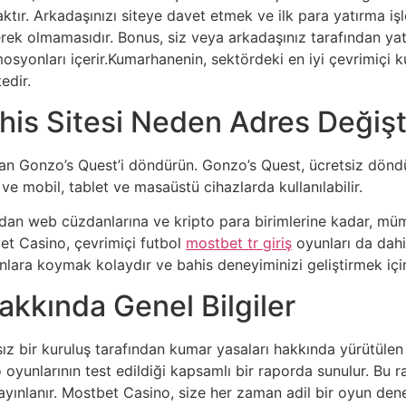
ır. Arkadaşınızı siteye davet etmek ve ilk para yatırma işl
rek olmamasıdır. Bonus, siz veya arkadaşınız tarafından yatır
mosyonları içerir.Kumarhanenin, sektördeki en iyi çevrimiçi
edir.
is Sitesi Neden Adres Değişt
an Gonzo’s Quest’i döndürün. Gonzo’s Quest, ücretsiz döndü
ve mobil, tablet ve masaüstü cihazlarda kullanılabilir.
dan web cüzdanlarına ve kripto para birimlerine kadar, müm
bet Casino, çevrimiçi futbol
mostbet tr giriş
oyunları da dahi
yunlara koymak kolaydır ve bahis deneyiminizi geliştirmek içi
akkında Genel Bilgiler
z bir kuruluş tarafından kumar yasaları hakkında yürütüle
 oyunlarının test edildiği kapsamlı bir raporda sunulur. Bu
yayınlanır. Mostbet Casino, size her zaman adil bir oyun de