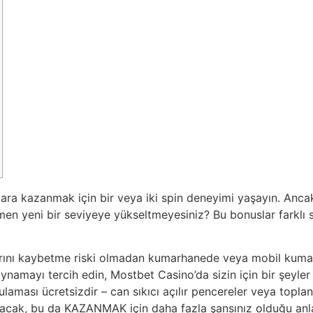
 para kazanmak için bir veya iki spin deneyimi yaşayın. Anc
en yeni bir seviyeye yükseltmeyesiniz? Bu bonuslar farklı sp
larını kaybetme riski olmadan kumarhanede veya mobil kum
namayı tercih edin, Mostbet Casino’da sizin için bir şeyler 
aması ücretsizdir – can sıkıcı açılır pencereler veya topla
acak, bu da KAZANMAK için daha fazla şansınız olduğu anlam