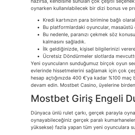
hazırsa, kendisine sunulan çok çeşitli seçene
oynarken kullanılabilecek bir dizi bonus ve p
Kredi kartınızın para birimine bağlı ola
Bu platformlardaki oyuncular, masaüstü c
Bu nedenle, paranızı çekmek söz konusu 
kalmasını sağladık.
İlk geldiğinizde, kişisel bilgilerinizi ver
Ücretsiz Döndürmeler slotlarda mevcuttu
Yeni oyuncuların sunduğumuz birçok oyun seç
evlerinde hissetmelerini sağlamak için çok çeş
hesap açtığınızda 400 €’ya kadar %100 maç bo
devam edin. Mostbet Casino, üyelerine birden 
Mostbet Giriş Engeli 
Dünyaca ünlü rulet çarkı, gerçek parayla oyna
oynayabileceğiniz gerçek paralı kumarhanelerd
yüksekse) fazla yapan tüm yeni oyunculara s