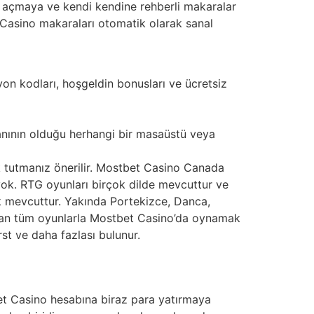
 açmaya ve kendi kendine rehberli makaralar
 Casino makaraları otomatik olarak sanal
on kodları, hoşgeldin bonusları ve ücretsiz
planının olduğu herhangi bir masaüstü veya
ık tutmanız önerilir. Mostbet Casino Canada
 yok. RTG oyunları birçok dilde mevcuttur ve
k mevcuttur. Yakında Portekizce, Danca,
ulan tüm oyunlarla Mostbet Casino’da oynamak
rst ve daha fazlası bulunur.
stbet Casino hesabına biraz para yatırmaya