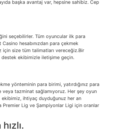
sayıda başka avantaj var, hepsine sahibiz. Cep
ni seçebilirler. Tüm oyuncular ilk para
et Casino hesabınızdan para çekmek
için size tüm talimatları vereceğiz.Bir
destek ekibimizle iletişime geçin.
çekme yönteminin para birimi, yatırdığınız para
eme veya tazminat sağlamıyoruz. Her şey oyun
i ekibimiz, ihtiyaç duyduğunuz her an
ra Premier Lig ve Şampiyonlar Ligi için oranlar
hızlı.