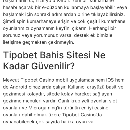
başlamanın üç hızlı yolu vardır. Yeni bir kumarhane
hesabı açarak bir e-cüzdan kullanmaya başlayabilir veya
başlamak için sonraki adımlardan birine tıklayabilirsiniz.
Şimdi spin kumarhaneye erişin ve çok çeşitli kumarhane
oyunlarımızı oynamanın keyfini çıkarın. Herhangi bir
sorunuz veya yorumunuz varsa, destek ekibimizle
iletişime geçmekten çekinmeyin.
Tipobet Bahis Sitesi Ne
Kadar Güvenilir?
Mevcut Tipobet Casino mobil uygulaması hem iOS hem
de Android cihazlarda çalışır. Kullanıcı arayüzü basit ve
gezinmesi kolaydır, sitede kolay hareket sağlayan
gezinme menüleri vardır. Canlı krupiyeli oyunlar, slot
oyunları ve Microgaming’in türünün en iyi casino
oyunları dahil olmak üzere Tipobet Casino’da
oynanabilecek çok sayıda harika oyun var.