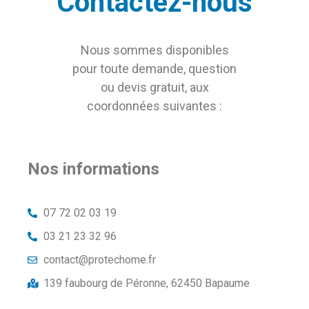
Contactez-nous
Nous sommes disponibles
pour toute demande, question
ou devis gratuit, aux
coordonnées suivantes :
Nos informations
07 72 02 03 19
03 21 23 32 96
contact@protechome.fr
139 faubourg de Péronne, 62450 Bapaume