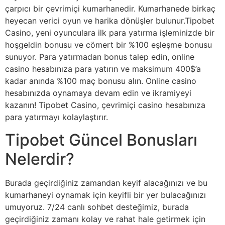
çarpıcı bir çevrimiçi kumarhanedir. Kumarhanede birkaç
heyecan verici oyun ve harika dönüşler bulunur.Tipobet
Casino, yeni oyunculara ilk para yatırma işleminizde bir
hoşgeldin bonusu ve cömert bir %100 eşleşme bonusu
sunuyor. Para yatırmadan bonus talep edin, online
casino hesabınıza para yatırın ve maksimum 400$’a
kadar anında %100 maç bonusu alın. Online casino
hesabınızda oynamaya devam edin ve ikramiyeyi
kazanın! Tipobet Casino, çevrimiçi casino hesabınıza
para yatırmayı kolaylaştırır.
Tipobet Güncel Bonusları
Nelerdir?
Burada geçirdiğiniz zamandan keyif alacağınızı ve bu
kumarhaneyi oynamak için keyifli bir yer bulacağınızı
umuyoruz. 7/24 canlı sohbet desteğimiz, burada
geçirdiğiniz zamanı kolay ve rahat hale getirmek için