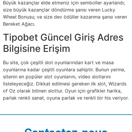
Büyük kazançlar elde etmeniz için semboller ayarlandı;
size büyük kazançlar döndürme şansı veren Lucky
Wheel Bonusu; ve size dev ödüller kazanma şansı veren
Bereket Ağacı.
Tipobet Güncel Giriş Adres
Bilgisine Erişim
Bu site, çok çeşitli slot oyunlarından kart ve masa
oyunlarına kadar çeşitli oyunlara sahiptir. Bunun yerine,
sitenin en popüler slot oyunlarını, video slotlarını
listeleyeceğiz. Dikkat edilmesi gereken ilk slot, Wizards
of Oz olarak bilinen slottur. Oyun için grafikler harika,
parlak renkli sanat, oyuna parlak ve renkli bir his veriyor.