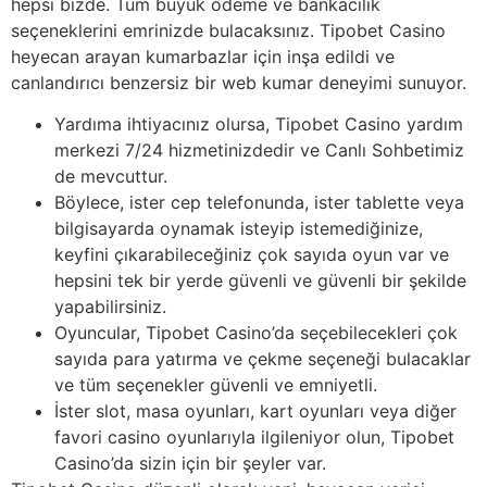
hepsi bizde. Tüm büyük ödeme ve bankacılık
seçeneklerini emrinizde bulacaksınız. Tipobet Casino
heyecan arayan kumarbazlar için inşa edildi ve
canlandırıcı benzersiz bir web kumar deneyimi sunuyor.
Yardıma ihtiyacınız olursa, Tipobet Casino yardım
merkezi 7/24 hizmetinizdedir ve Canlı Sohbetimiz
de mevcuttur.
Böylece, ister cep telefonunda, ister tablette veya
bilgisayarda oynamak isteyip istemediğinize,
keyfini çıkarabileceğiniz çok sayıda oyun var ve
hepsini tek bir yerde güvenli ve güvenli bir şekilde
yapabilirsiniz.
Oyuncular, Tipobet Casino’da seçebilecekleri çok
sayıda para yatırma ve çekme seçeneği bulacaklar
ve tüm seçenekler güvenli ve emniyetli.
İster slot, masa oyunları, kart oyunları veya diğer
favori casino oyunlarıyla ilgileniyor olun, Tipobet
Casino’da sizin için bir şeyler var.