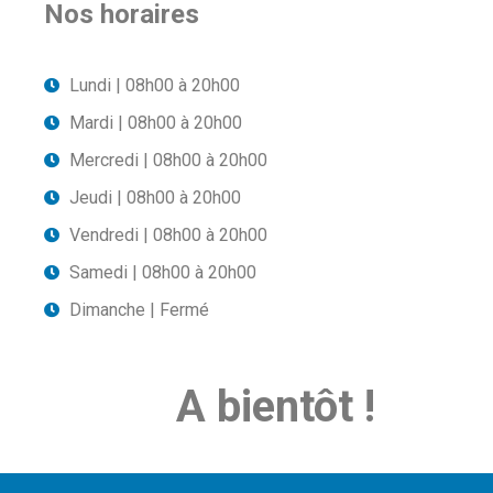
Nos horaires
Lundi | 08h00 à 20h00
Mardi | 08h00 à 20h00
Mercredi | 08h00 à 20h00
Jeudi | 08h00 à 20h00
Vendredi | 08h00 à 20h00
Samedi | 08h00 à 20h00
Dimanche | Fermé
A bientôt !