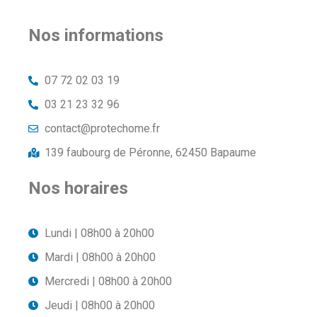
Nos informations
07 72 02 03 19
03 21 23 32 96
contact@protechome.fr
139 faubourg de Péronne, 62450 Bapaume
Nos horaires
Lundi | 08h00 à 20h00
Mardi | 08h00 à 20h00
Mercredi | 08h00 à 20h00
Jeudi | 08h00 à 20h00