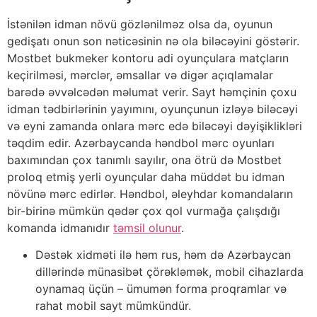
İstənilən idman növü gözlənilməz olsa da, oyunun
gedişatı onun son nəticəsinin nə ola biləcəyini göstərir.
Mostbet bukmeker kontoru adi oyunçulara matçların
keçirilməsi, mərclər, əmsallar və digər açıqlamalar
barədə əvvəlcədən məlumat verir. Sayt həmçinin çoxu
idman tədbirlərinin yayımını, oyunçunun izləyə biləcəyi
və eyni zamanda onlara mərc edə biləcəyi dəyişiklikləri
təqdim edir. Azərbaycanda həndbol mərc oyunları
baxımından çox tanımlı sayılır, ona ötrü də Mostbet
proloq etmiş yerli oyunçular daha müddət bu idman
növünə mərc edirlər. Həndbol, əleyhdar komandaların
bir-birinə mümkün qədər çox qol vurmağa çalışdığı
komanda idmanıdır
təmsil olunur
.
Dəstək xidməti ilə həm rus, həm də Azərbaycan
dillərində münasibət çörəkləmək, mobil cihazlarda
oynamaq üçün – ümumən forma proqramlar və
rahat mobil sayt mümkündür.