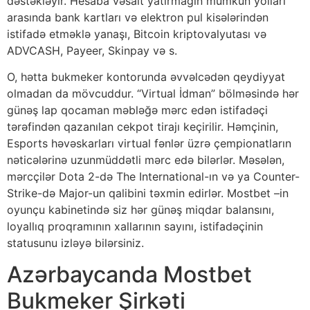
dəstəkləyir. Hesaba vəsait yatırmağın mümkün yolları
arasında bank kartları və elektron pul kisələrindən
istifadə etməklə yanaşı, Bitcoin kriptovalyutası və
ADVCASH, Payeer, Skinpay və s.
O, hətta bukmeker kontorunda əvvəlcədən qeydiyyat
olmadan da mövcuddur. “Virtual İdman” bölməsində hər
günəş lap qocaman məbləğə mərc edən istifadəçi
tərəfindən qazanılan cekpot tirajı keçirilir. Həmçinin,
Esports həvəskarları virtual fənlər üzrə çempionatların
nəticələrinə uzunmüddətli mərc edə bilərlər. Məsələn,
mərcçilər Dota 2-də The International-ın və ya Counter-
Strike-də Major-un qalibini təxmin edirlər. Mostbet –in
oyunçu kabinetində siz hər günəş miqdar balansını,
loyallıq proqramının xallarının sayını, istifadəçinin
statusunu izləyə bilərsiniz.
Azərbaycanda Mostbet
Bukmeker Şirkəti