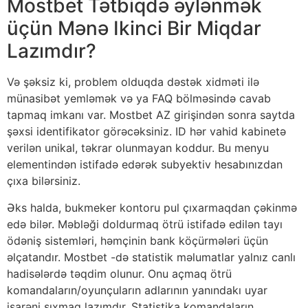
Mostbet Tətbiqdə əylənmək
üçün Mənə Ikinci Bir Miqdar
Lazımdır?
Və şəksiz ki, problem olduqda dəstək xidməti ilə
münasibət yemləmək və ya FAQ bölməsində cavab
tapmaq imkanı var. Mostbet AZ girişindən sonra saytda
şəxsi identifikator görəcəksiniz. ID hər vahid kabinetə
verilən unikal, təkrar olunmayan koddur. Bu menyu
elementindən istifadə edərək subyektiv hesabınızdan
çıxa bilərsiniz.
Əks halda, bukmeker kontoru pul çıxarmaqdan çəkinmə
edə bilər. Məbləği doldurmaq ötrü istifadə edilən tayı
ödəniş sistemləri, həmçinin bank köçürmələri üçün
əlçatandır. Mostbet -də statistik məlumatlar yalnız canlı
hadisələrdə təqdim olunur. Onu açmaq ötrü
komandaların/oyunçuların adlarının yanındakı uyar
işarəni sıxmaq lazımdır. Statistika komandaların