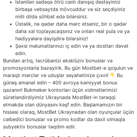
İstənilən sədəqə ötrü canlı danışıq dəstəyimiz
birbaşa vebsaytda mövcuddur və siz seçdiyiniz
milli dildə söhbət edə bilərsiniz.
Üstəlik, nə qədər daha mərc etsəniz, bir o qədər
daha xal toplayacaqsınız və onları real pula və ya
hədiyyələrə dəyişdirə bilərsiniz!
Şəxsi məlumatlarınızı iç edin və ya dostları dəvət
edin.
Bundan artıq, təcrübənizi eksklüziv bonuslar və
promosyonlarla bəzəyirik. Bu gün Mostbet-ə qoşulun və
maraqlı mərclər və uduşlar səyahətinizə çıxın!
Bu
günəş əmanət edin – 400 avroya kəmiyyət bonus
qazanın! Bukmeker kontorları üçün xidmətlərimizi
sürətləndirdiyimiz Ukraynada MostBet-in tərəqqi
etməkdə olan dünyasını kəşf edin. Başlamamızın bir
hissəsi olaraq, MostBet Ukraynadan olan oyunçular üçün
cəlbedici bonuslar və promo kodlar da daxil olmaqla
subyektiv bonuslar təqdim edir.