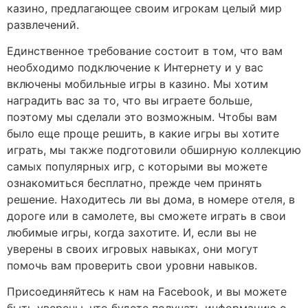
казино, предлагающее своим игрокам целый мир
развлечений.
Единственное требование состоит в том, что вам
необходимо подключение к Интернету и у вас
включены мобильные игры в казино. Мы хотим
наградить вас за то, что вы играете больше,
поэтому мы сделали это возможным. Чтобы вам
было еще проще решить, в какие игры вы хотите
играть, мы также подготовили обширную коллекцию
самых популярных игр, с которыми вы можете
ознакомиться бесплатно, прежде чем принять
решение. Находитесь ли вы дома, в номере отеля, в
дороге или в самолете, вы сможете играть в свои
любимые игры, когда захотите. И, если вы не
уверены в своих игровых навыках, они могут
помочь вам проверить свои уровни навыков.
Присоединяйтесь к нам на Facebook, и вы можете