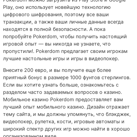
Play, оно использует новейшую технологию
цифрового шифрования, поэтому все ваши
транзакции, а также ваши личные данные всегда
находятся в полной безопасности. А пока
попробуйте Pokerdom, чтобы получить настоящий
игровой опыт — вы никогда не узнаете, что
пропустили!. Pokerdom предлагает своим игрокам
лучшие настольные игры и игры в видеопокер.
Внесите 200 евро, и вы получите еще более
приятный бонус в размере 1000 фунтов стерлингов.
Если вы хотите узнать больше, ознакомьтесь с
разделом часто задаваемых вопросов о казино.
Мобильное казино Pokerdom предоставляет вам
лучший опыт мобильного казино. Дизайн отражает
тему сайта, и мы должны упомянуть, что блэкджек,
видеопокер, рулетка, кости, игровые автоматы и
широкий спектр других игр можно найти в хорошо
организованном виде.