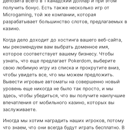
депозита всего в 1 канадский доллар и при этом
получить бонус. Есть также несколько игр от
Microgaming, той же компании, которая
разрабатывает большинство слотов, предлагаемых в
казино.
Когда дело доходит до хостинга вашего веб-сайта,
мы рекомендуем вам выбрать доменное имя,
которое соответствует вашему бизнесу. Чтобы
узнать, что еще предлагает Pokerdom, выберите
свою любимую игру из списка и прокрутите вниз,
чтобы увидеть все, что мы можем предложить.
Вывести игровые автоматы на совершенно новый
уровень еще никогда не было так просто, и мы
здесь, чтобы убедиться, что вы получите наилучшие
впечатления от мобильного казино, которых вы
заслуживаете.
Иногда мы хотим наградить наших игроков, потому
что знаем, что они всегда будут играть бесплатно. В