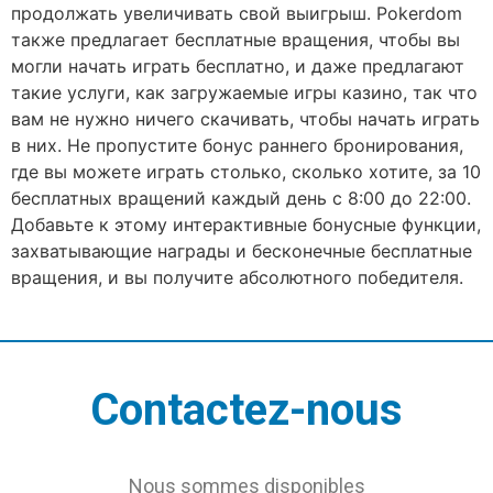
продолжать увеличивать свой выигрыш. Pokerdom
также предлагает бесплатные вращения, чтобы вы
могли начать играть бесплатно, и даже предлагают
такие услуги, как загружаемые игры казино, так что
вам не нужно ничего скачивать, чтобы начать играть
в них. Не пропустите бонус раннего бронирования,
где вы можете играть столько, сколько хотите, за 10
бесплатных вращений каждый день с 8:00 до 22:00.
Добавьте к этому интерактивные бонусные функции,
захватывающие награды и бесконечные бесплатные
вращения, и вы получите абсолютного победителя.
Contactez-nous
Nous sommes disponibles