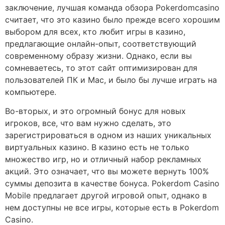
заключение, лучшая команда обзора Pokerdomcasino
считает, что это казино было прежде всего хорошим
выбором для всех, кто любит игры в казино,
предлагающие онлайн-опыт, соответствующий
современному образу жизни. Однако, если вы
сомневаетесь, то этот сайт оптимизирован для
пользователей ПК и Mac, и было бы лучше играть на
компьютере.
Во-вторых, и это огромный бонус для новых
игроков, все, что вам нужно сделать, это
зарегистрироваться в одном из наших уникальных
виртуальных казино. В казино есть не только
множество игр, но и отличный набор рекламных
акций. Это означает, что вы можете вернуть 100%
суммы депозита в качестве бонуса. Pokerdom Casino
Mobile предлагает другой игровой опыт, однако в
нем доступны не все игры, которые есть в Pokerdom
Casino.