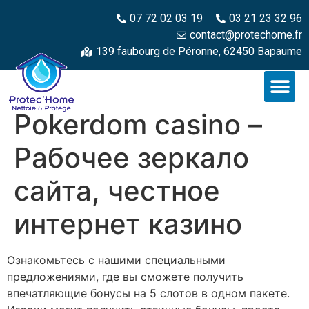
07 72 02 03 19
03 21 23 32 96
contact@protechome.fr
139 faubourg de Péronne, 62450 Bapaume
Pokerdom casino –
Рабочее зеркало
сайта, честное
интернет казино
Ознакомьтесь с нашими специальными
предложениями, где вы сможете получить
впечатляющие бонусы на 5 слотов в одном пакете.