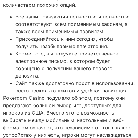
количеством похожих опций.
Все ваши транзакции полностью и полностью
соответствуют всем применимым законам, а
также всем применимым правилам.
Присоединяйтесь к ним сегодня, чтобы
получить незабываемые впечатления.
Кроме того, вы получите приветственное
электронное письмо, в котором будет
сообщено о получении вашего первого
депозита.
Сайт также достаточно прост в использовании:
всего несколько кликов и удобная навигация.
Pokerdom Casino подумало об этом, поэтому они
предлагают большой выбор игр, доступных для
игроков из США. Вместо этого возможность
выбирать между мобильным, настольным и веб-
форматом означает, что независимо от того, какое
устройство у них есть, игроки могут наслаждаться