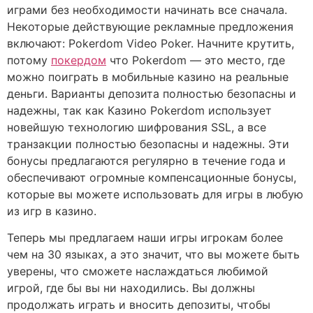
играми без необходимости начинать все сначала.
Некоторые действующие рекламные предложения
включают: Pokerdom Video Poker. Начните крутить,
потому
покердом
что Pokerdom — это место, где
можно поиграть в мобильные казино на реальные
деньги. Варианты депозита полностью безопасны и
надежны, так как Казино Pokerdom использует
новейшую технологию шифрования SSL, а все
транзакции полностью безопасны и надежны. Эти
бонусы предлагаются регулярно в течение года и
обеспечивают огромные компенсационные бонусы,
которые вы можете использовать для игры в любую
из игр в казино.
Теперь мы предлагаем наши игры игрокам более
чем на 30 языках, а это значит, что вы можете быть
уверены, что сможете наслаждаться любимой
игрой, где бы вы ни находились. Вы должны
продолжать играть и вносить депозиты, чтобы