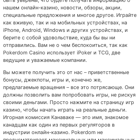
быть уверены, что будете получать информацию о
нашем онлайн-казино, новости, обзоры, акции,
специальные предложения и многое другое. Играйте
как вживую, так и на мобильных устройствах, на
iPhone, Android, Windows и других устройствах, и
берите с собой удовольствие, куда бы вы ни
отправились. Вам не о чем беспокоиться, так как
Pokerdom Casino использует iPoker и TCG, две
ведущие и уважаемые компании.
Вы можете получить это от нас – приветственные
бонусы, джекпоты, игры и, конечно же,
предлагаемые вращения – все это потрясающе. Они
должны позволить вам попробовать игры, не рискуя
своими деньгами. Просто нажмите на страницу игр
казино, чтобы начать играть на реальные деньги.
Игорная комиссия Канаваке — это имя, знакомое
канадцам как один из первых регуляторов в
индустрии онлайн-казино. Pokerdom не
предусматривает максимальных или максимальных