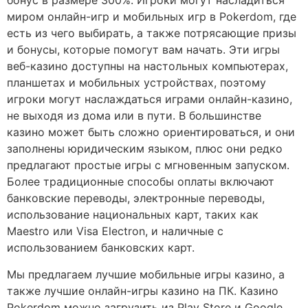
бонус в размере 300%. Игроки могут насладиться
миром онлайн-игр и мобильных игр в Pokerdom, где
есть из чего выбирать, а также потрясающие призы
и бонусы, которые помогут вам начать. Эти игры
веб-казино доступны на настольных компьютерах,
планшетах и мобильных устройствах, поэтому
игроки могут наслаждаться играми онлайн-казино,
не выходя из дома или в пути. В большинстве
казино может быть сложно ориентироваться, и они
заполнены юридическим языком, плюс они редко
предлагают простые игры с мгновенным запуском.
Более традиционные способы оплаты включают
банковские переводы, электронные переводы,
использование национальных карт, таких как
Maestro или Visa Electron, и наличные с
использованием банковских карт.
Мы предлагаем лучшие мобильные игры казино, а
также лучшие онлайн-игры казино на ПК. Казино
Pokerdom можно загрузить из Play Store и Google