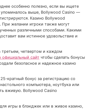
еднее особенно полезно, если вы ищете
 упоминалось выше, Bollywood Casino —
егистрируются. Казино Bollywood
я. При желании игроки также могут
олученных различными способами. Какими
доставит вам истинное удовольствие и
а третьем, четвертом и каждом
о официальный сайт
чтобы сделать бонусы
создали безопасное и надежное казино
ь 25-кратный бонус за регистрацию со
с настольного компьютера, ноутбука или
ать вживую. Bollywood Casino
для игры в блэкджек или в живое казино,