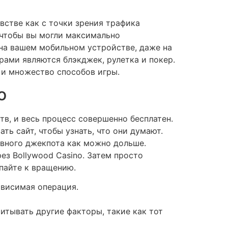
стве как с точки зрения трафика
 чтобы вы могли максимально
 на вашем мобильном устройстве, даже на
ми являются блэкджек, рулетка и покер.
 и множество способов игры.
o
в, и весь процесс совершенно бесплатен.
ть сайт, чтобы узнать, что они думают.
ивного джекпота как можно дольше.
ез Bollywood Casino. Затем просто
пайте к вращению.
ависимая операция.
итывать другие факторы, такие как тот