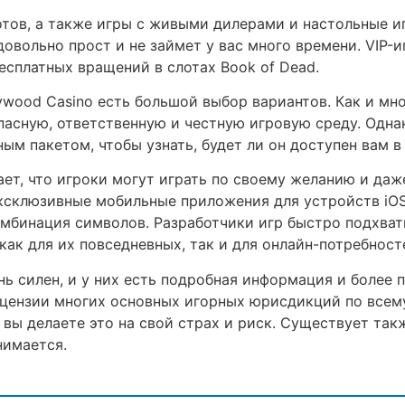
тов, а также игры с живыми дилерами и настольные иг
довольно прост и не займет у вас много времени. VIP-
сплатных вращений в слотах Book of Dead.
lywood Casino есть большой выбор вариантов. Как и мн
асную, ответственную и честную игровую среду. Однак
ым пакетом, чтобы узнать, будет ли он доступен вам в 
ет, что игроки могут играть по своему желанию и даж
склюзивные мобильные приложения для устройств iOS 
бинация символов. Разработчики игр быстро подхват
как для их повседневных, так и для онлайн-потребност
ь силен, и у них есть подробная информация и более 
ицензии многих основных игорных юрисдикций по всему
, вы делаете это на свой страх и риск. Существует та
нимается.