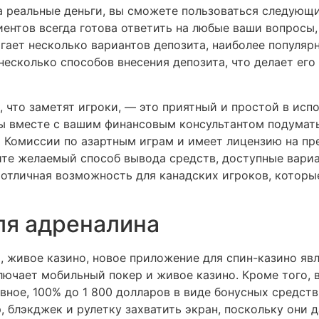
на реальные деньги, вы сможете пользоваться следую
нтов всегда готова ответить на любые ваши вопросы,
агает несколько вариантов депозита, наиболее популяр
несколько способов внесения депозита, что делает его
е, что заметят игроки, — это приятный и простой в ис
ы вместе с вашим финансовым консультантом подумать
м Комиссии по азартным играм и имеет лицензию на пр
те желаемый способ вывода средств, доступные вари
 отличная возможность для канадских игроков, котор
ля адреналина
р, живое казино, новое приложение для спин-казино я
лючает мобильный покер и живое казино. Кроме того, 
вное, 100% до 1 800 долларов в виде бонусных средств
 блэкджек и рулетку захватить экран, поскольку они д