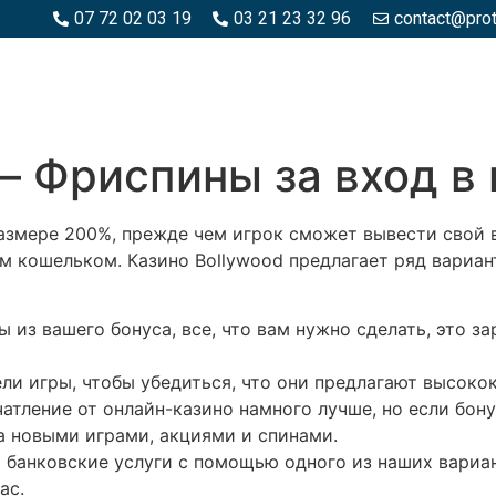
07 72 02 03 19
03 21 23 32 96
contact@pro
SPACES BOIS
ESPACES BÉTON ET PIERRE
PISCINE ET MA
 – Фриспины за вход в
размере 200%, прежде чем игрок сможет вывести свой 
м кошельком. Казино Bollywood предлагает ряд вариан
 из вашего бонуса, все, что вам нужно сделать, это з
ли игры, чтобы убедиться, что они предлагают высоко
атление от онлайн-казино намного лучше, но если бону
а новыми играми, акциями и спинами.
ы банковские услуги с помощью одного из наших вариа
ас.