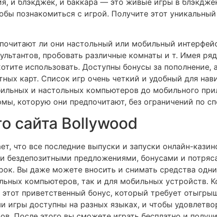
ния, и блэкджек, и баккара — это живые игры в блэкдж
бы познакомиться с игрой. Получите этот уникальный 
дпочитают ли они настольный или мобильный интерфейс
ультантов, пробовать различные комнаты и т. Имея ря
отите использовать. Доступны бонусы за пополнение, 
ных карт. Список игр очень четкий и удобный для нави
бильных и настольных компьютеров до мобильного при
рмы, которую они предпочитают, без ограничений по с
о сайта Bollywood
ет, что все последние выпуски и запуски онлайн-казин
и и бездепозитными предложениями, бонусами и потряс
рок. Вы даже можете вносить и снимать средства одн
льных компьютеров, так и для мобильных устройств. 
ь этот приветственный бонус, который требует отыгрыш
ши игры доступны на разных языках, и чтобы удовлетв
в. После этого вы сможете играть бесплатно и получи