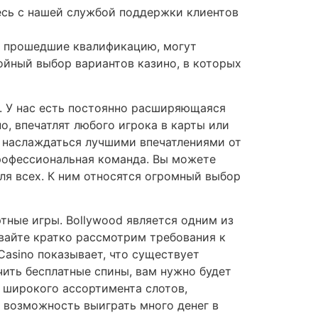
есь с нашей службой поддержки клиентов
и, прошедшие квалификацию, могут
ойный выбор вариантов казино, в которых
м. У нас есть постоянно расширяющаяся
о, впечатлят любого игрока в карты или
и наслаждаться лучшими впечатлениями от
профессиональная команда. Вы можете
ля всех. К ним относятся огромный выбор
тные игры. Bollywood является одним из
авайте кратко рассмотрим требования к
 Casino показывает, что существует
чить бесплатные спины, вам нужно будет
о широкого ассортимента слотов,
 возможность выиграть много денег в