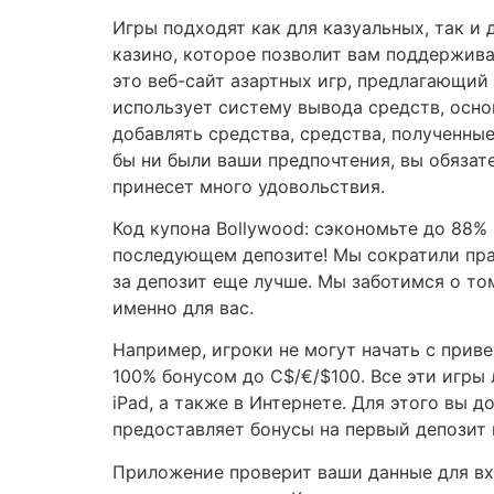
Игры подходят как для казуальных, так и 
казино, которое позволит вам поддержива
это веб-сайт азартных игр, предлагающий
использует систему вывода средств, осно
добавлять средства, средства, полученны
бы ни были ваши предпочтения, вы обязат
принесет много удовольствия.
Код купона Bollywood: сэкономьте до 88%
последующем депозите! Мы сократили пра
за депозит еще лучше. Мы заботимся о то
именно для вас.
Например, игроки не могут начать с приве
100% бонусом до C$/€/$100. Все эти игры 
iPad, а также в Интернете. Для этого вы 
предоставляет бонусы на первый депозит 
Приложение проверит ваши данные для вхо