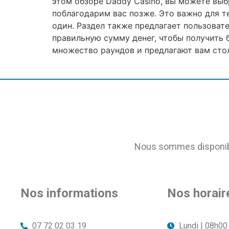
этом обзоре Daddy Casino, вы можете вы
поблагодарим вас позже. Это важно для т
один. Раздел также предлагает пользова
правильную сумму денег, чтобы получить
множество раундов и предлагают вам стол
Nous sommes disponible
Nos informations
Nos horair
07 72 02 03 19
Lundi | 08h00