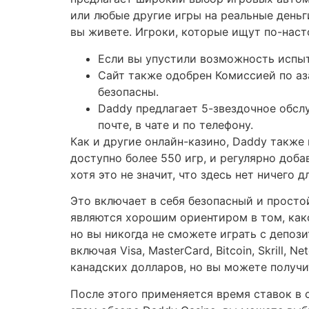
или любые другие игры на реальные деньг
вы живете. Игроки, которые ищут по-наст
Если вы упустили возможность испыт
Сайт также одобрен Комиссией по аз
безопасны.
Daddy предлагает 5-звездочное обсл
почте, в чате и по телефону.
Как и другие онлайн-казино, Daddy также 
доступно более 550 игр, и регулярно доба
хотя это не значит, что здесь нет ничего д
Это включает в себя безопасный и просто
являются хорошим ориентиром в том, како
но вы никогда не сможете играть с депози
включая Visa, MasterCard, Bitcoin, Skrill,
канадских долларов, но вы можете получи
После этого применяется время ставок в 