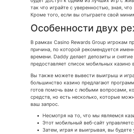
будет доступ к одним из лучших игр с ж
так что играйте с уверенностью, зная, ч
Кроме того, если вы отыграете свой мини
Особенности двух р
В рамках Casino Rewards Group игрокам 
причина, по которой рекомендуется именн
времени. Daddy делает депозиты и сняти
предоставляет список мобильных казино в
Вы также можете вывести выигрыш и играт
большинство казино предлагают программу
готов помочь вам с любыми вопросами, ко
средств, но есть несколько, которые мож
ваш запрос.
Несмотря на то, что мы являемся каз
Этот мобильный веб-сайт управляетс
Затем, играя и выигрывая, вы будете