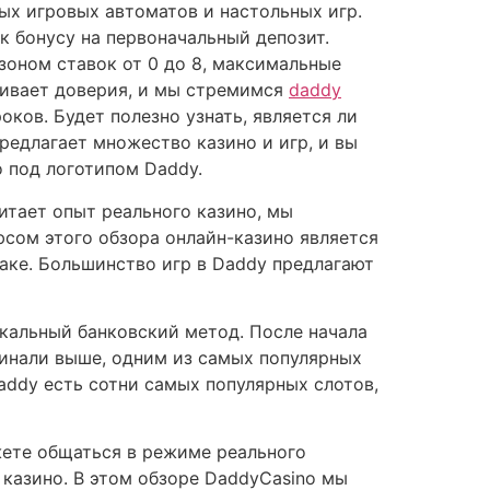
ых игровых автоматов и настольных игр.
к бонусу на первоначальный депозит.
зоном ставок от 0 до 8, максимальные
уживает доверия, и мы стремимся
daddy
ков. Будет полезно узнать, является ли
редлагает множество казино и игр, и вы
 под логотипом Daddy.
итает опыт реального казино, мы
сом этого обзора онлайн-казино является
ваке. Большинство игр в Daddy предлагают
икальный банковский метод. После начала
минали выше, одним из самых популярных
addy есть сотни самых популярных слотов,
жете общаться в режиме реального
казино. В этом обзоре DaddyCasino мы