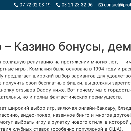
07 72 02 03 19
03 21 23 32 96
contact@pro
SPACES BOIS
ESPACES BÉTON ET PIERRE
PISCINE ET MA
 – Казино бонусы, де
ая солидную репутацию на протяжении многих лет, — и
тные игры. Компания была основана в 1994 году и рас
dy предлагает широкий выбор вариантов для удовлетвор
те получить свои бесплатные фишки, вы должны зареги
 кнопку отзывов Daddy ниже. Вот почему мы с гордост
кательны, но и полны фантастических преимуществ.
ает широкий выбор игр, включая онлайн-баккару, блэкд
кассино, видео-покер, наземное бинго и многое другое!
огут выбрать игру в рулетку нового стиля, в которой
ствия клубных ставок (особенно популярной в США).