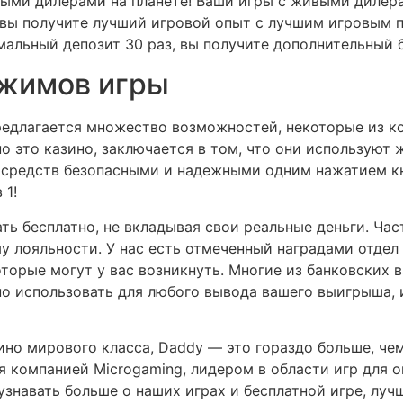
ивыми дилерами на планете! Ваши игры с живыми дилер
то вы получите лучший игровой опыт с лучшим игровым
мальный депозит 30 раз, вы получите дополнительный 
ежимов игры
предлагается множество возможностей, некоторые из к
о это казино, заключается в том, что они используют
е средств безопасными и надежными одним нажатием к
 1!
ь бесплатно, не вкладывая свои реальные деньги. Час
 лояльности. У нас есть отмеченный наградами отдел
торые могут у вас возникнуть. Многие из банковских 
но использовать для любого вывода вашего выигрыша, 
ино мирового класса, Daddy — это гораздо больше, чем
я компанией Microgaming, лидером в области игр для 
 узнавать больше о наших играх и бесплатной игре, луч