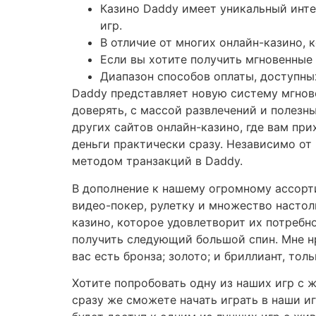
Казино Daddy имеет уникальный инте
игр.
В отличие от многих онлайн-казино,
Если вы хотите получить мгновенные 
Диапазон способов оплаты, доступны
Daddy представляет новую систему мгнове
доверять, с массой развлечений и полезны
других сайтов онлайн-казино, где вам при
деньги практически сразу. Независимо о
методом транзакций в Daddy.
В дополнение к нашему огромному ассорт
видео-покер, рулетку и множество настольн
казино, которое удовлетворит их потребн
получить следующий большой спин. Мне нра
вас есть бронза; золото; и бриллиант, тол
Хотите попробовать одну из наших игр с 
сразу же сможете начать играть в наши и