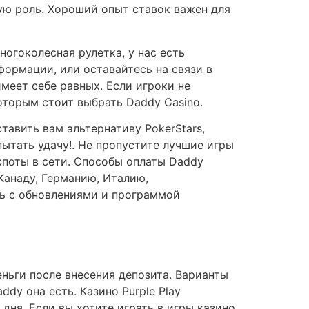
ую роль. Хороший опыт ставок важен для
ногоколесная рулетка, у нас есть
формации, или оставайтесь на связи в
имеет себе равных. Если игроки не
которым стоит выбрать Daddy Casino.
авить вам альтернативу PokerStars,
спытать удачу!. Не пропустите лучшие игры
кпоты в сети. Способы оплаты Daddy
Канаду, Германию, Италию,
ь с обновлениями и программой
ньги после внесения депозита. Варианты
ddy она есть. Казино Purple Play
дня. Если вы хотите играть в игры казино