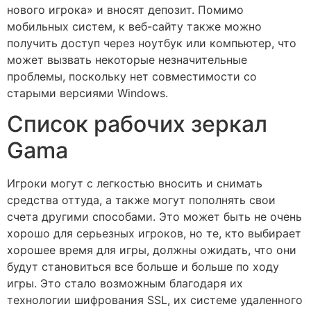
нового игрока» и вносят депозит. Помимо
мобильных систем, к веб-сайту также можно
получить доступ через ноутбук или компьютер, что
может вызвать некоторые незначительные
проблемы, поскольку нет совместимости со
старыми версиями Windows.
Список рабочих зеркал
Gama
Игроки могут с легкостью вносить и снимать
средства оттуда, а также могут пополнять свои
счета другими способами. Это может быть не очень
хорошо для серьезных игроков, но те, кто выбирает
хорошее время для игры, должны ожидать, что они
будут становиться все больше и больше по ходу
игры. Это стало возможным благодаря их
технологии шифрования SSL, их системе удаленного