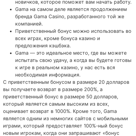
новичков, которое поможет вам начать работу.
Gama на самом деле является продолжением
бренда Gama Casino, разработанного той же
компанией.
Приветственный бонус можно использовать во
всех играх, кроме бонуса казино и
предложения кэшбэка.
Gama — это идеальное место, где вы можете
испытать свою удачу, а когда вы будете готовы
к игре в реальном казино, у нас есть вся
необходимая информация.
С приветственным бонусом в размере 20 долларов
вы получаете возврат в размере 200%, а
приветственный бонус в размере 50 долларов,
который является самым высоким из всех,
оценивает возврат в 1000%. Кроме того, Gama
является одним из немногих сайтов с мобильными
играми, который предоставляет 100%-ный бонус
новым игрокам, когда они запрашивают «бонус