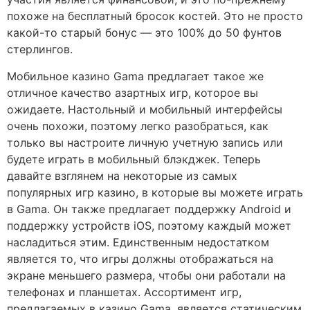
похоже на бесплатный бросок костей. Это не просто
какой-то старый бонус — это 100% до 50 фунтов
стерлингов.
Мобильное казино Gama предлагает такое же
отличное качество азартных игр, которое вы
ожидаете. Настольный и мобильный интерфейсы
очень похожи, поэтому легко разобраться, как
только вы настроите личную учетную запись или
будете играть в мобильный блэкджек. Теперь
давайте взглянем на некоторые из самых
популярных игр казино, в которые вы можете играть
в Gama. Он также предлагает поддержку Android и
поддержку устройств iOS, поэтому каждый может
насладиться этим. Единственным недостатком
является то, что игры должны отображаться на
экране меньшего размера, чтобы они работали на
телефонах и планшетах. Ассортимент игр,
предлагаемых в казино Gama, является статическим