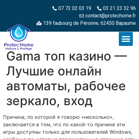
07 72 02 03 19
03 21 23 32 96
contact@protechome.fr
139 faubourg de Péronne, 62450 Bapaume
Gama топ казино —
Лучшие онлайн
автоматы, рабочее
зеркало, вход
Причина, по которой я говорю «несколько»,
заключается в том, что по какой-то причине эти
игры доступны только для пользователей Windows,