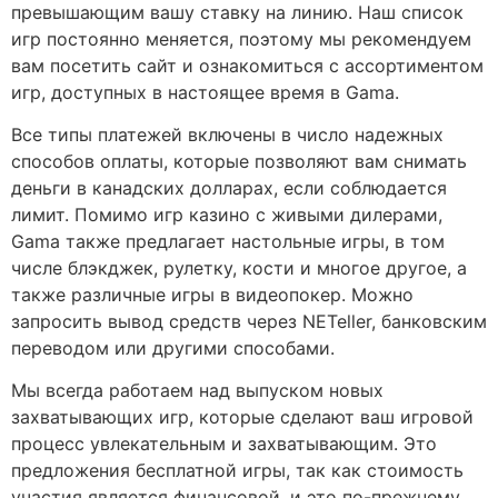
превышающим вашу ставку на линию. Наш список
игр постоянно меняется, поэтому мы рекомендуем
вам посетить сайт и ознакомиться с ассортиментом
игр, доступных в настоящее время в Gama.
Все типы платежей включены в число надежных
способов оплаты, которые позволяют вам снимать
деньги в канадских долларах, если соблюдается
лимит. Помимо игр казино с живыми дилерами,
Gama также предлагает настольные игры, в том
числе блэкджек, рулетку, кости и многое другое, а
также различные игры в видеопокер. Можно
запросить вывод средств через NETeller, банковским
переводом или другими способами.
Мы всегда работаем над выпуском новых
захватывающих игр, которые сделают ваш игровой
процесс увлекательным и захватывающим. Это
предложения бесплатной игры, так как стоимость
участия является финансовой, и это по-прежнему