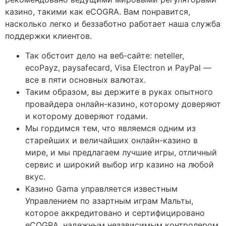
казино, такими как eCOGRA. Вам понравится,
насколько легко и беззаботно работает наша служба
поддержки клиентов.
Так обстоит дело на веб-сайте: neteller,
ecoPayz, paysafecard, Visa Electron и PayPal —
все в пяти основных валютах.
Таким образом, вы держите в руках опытного
провайдера онлайн-казино, которому доверяют
и которому доверяют годами.
Мы гордимся тем, что являемся одним из
старейших и величайших онлайн-казино в
мире, и мы предлагаем лучшие игры, отличный
сервис и широкий выбор игр казино на любой
вкус.
Казино Gama управляется известным
Управлением по азартным играм Мальты,
которое аккредитовано и сертифицировано
eCOGRA, надежным независимым контролером