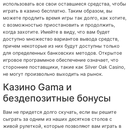
использовать все свои оставшиеся средства, чтобы
играть в казино бесплатно. Таким образом, вы
можете продлить время игры так долго, как хотите,
с возможностью приостановить и продолжить,
когда захотите. Имейте в виду, что вам будет
доступно множество вариантов вывода средств,
причем некоторые из них будут доступны только
для определенных банковских методов. Открытое
игровое программное обеспечение означает, что
сторонние поставщики, такие как Silver Oak Casino,
не могут произвольно выходить на рынок.
Казино Gama и
бездепозитные бонусы
Вам не придется долго скучать, если вы решите
сыграть за одним из наших десятков столов с
живой рулеткой, которые позволяют вам играть в