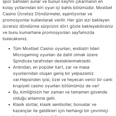
spor bahisleri sunar ve bunun keyfini çıkarmanın en
kolay yollarından biri oyun içi bahis bölümüdür. Mostbet
Casino Ücretsiz Döndürmeler, eşantiyonlar ve
promosyonlar kullanılarak verilir. Her gün sizi bekleyen
ücretsiz döndürme sürprizini dört gözle bekleyebilirsiniz
ve bunu kumarhane promosyonları sayfamızda
bulacaksınız.
Tüm Mostbet Casino oyunları, endüstri lideri
Microgaming oyunları da dahil olmak üzere
Spindices tarafından desteklenmektedir.
Ardından, en popüler kart, zar ve masa
oyunlarından oluşan geniş bir yelpazemiz
var.Hepsinden iyisi, özel ve heyecan verici bir canlı
krupiyeli casino oyunları bölümümüz de var!
Bu, kimliğinizin her zaman ve tamamen güvende
olduğu anlamına gelir.
Klasik slotlar, klasik semboller, bonuslar ve
kazançlar ile geldikleri için herhangi bir çevrimiçi