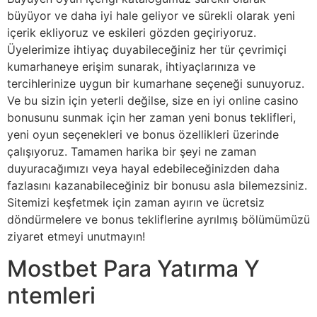
büyüyor ve daha iyi hale geliyor ve sürekli olarak yeni
içerik ekliyoruz ve eskileri gözden geçiriyoruz.
Üyelerimize ihtiyaç duyabileceğiniz her tür çevrimiçi
kumarhaneye erişim sunarak, ihtiyaçlarınıza ve
tercihlerinize uygun bir kumarhane seçeneği sunuyoruz.
Ve bu sizin için yeterli değilse, size en iyi online casino
bonusunu sunmak için her zaman yeni bonus teklifleri,
yeni oyun seçenekleri ve bonus özellikleri üzerinde
çalışıyoruz. Tamamen harika bir şeyi ne zaman
duyuracağımızı veya hayal edebileceğinizden daha
fazlasını kazanabileceğiniz bir bonusu asla bilemezsiniz.
Sitemizi keşfetmek için zaman ayırın ve ücretsiz
döndürmelere ve bonus tekliflerine ayrılmış bölümümüzü
ziyaret etmeyi unutmayın!
Mostbet Para Yatırma Y
ntemleri