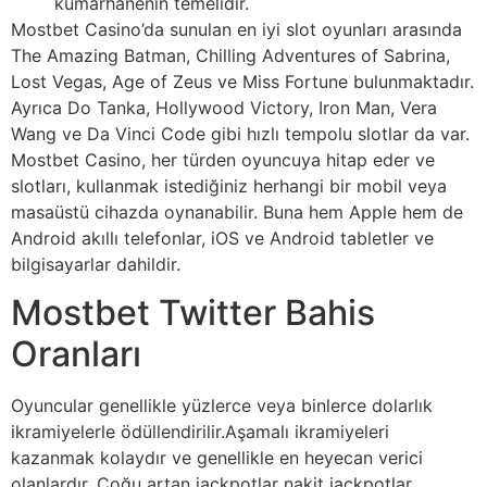
kumarhanenin temelidir.
Mostbet Casino’da sunulan en iyi slot oyunları arasında
The Amazing Batman, Chilling Adventures of Sabrina,
Lost Vegas, Age of Zeus ve Miss Fortune bulunmaktadır.
Ayrıca Do Tanka, Hollywood Victory, Iron Man, Vera
Wang ve Da Vinci Code gibi hızlı tempolu slotlar da var.
Mostbet Casino, her türden oyuncuya hitap eder ve
slotları, kullanmak istediğiniz herhangi bir mobil veya
masaüstü cihazda oynanabilir. Buna hem Apple hem de
Android akıllı telefonlar, iOS ve Android tabletler ve
bilgisayarlar dahildir.
Mostbet Twitter Bahis
Oranları
Oyuncular genellikle yüzlerce veya binlerce dolarlık
ikramiyelerle ödüllendirilir.Aşamalı ikramiyeleri
kazanmak kolaydır ve genellikle en heyecan verici
olanlardır. Çoğu artan jackpotlar nakit jackpotlar