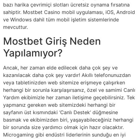
bazı harika çevrimiçi slotları ücretsiz oynama fırsatına
sahiptir. Mostbet Casino mobil uygulaması, iOS, Android
ve Windows dahil tüm mobil işletim sistemlerinde
mevcuttur.
Mostbet Giriş Neden
Yapılamıyor?
Ancak, her zaman elde edilecek daha çok şey ve
kazanılacak daha çok şey vardır! Akıllı telefonunuzdan
veya tabletinizden web sitemize erişmeye çalışırken
herhangi bir sorunla karşılaşırsanız, özel ve samimi Canlı
Yardım ekibimizle her zaman iletişime geçebilirsiniz. Tek
yapmanız gereken web sitemizdeki herhangi bir
sayfanın üst kısmındaki ‘Canlı Destek’ düğmesine
basmak ve ekibimizden biri, yaşayabileceğiniz herhangi
bir sorunda size yardımcı olmak için hazır olacaktır.
Microgaming gibi endüstri liderlerinin sunduğu en iyi