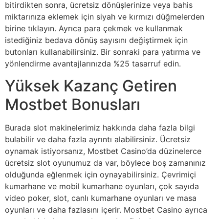
bitirdikten sonra, ücretsiz dönüşlerinize veya bahis
miktarınıza eklemek için siyah ve kırmızı düğmelerden
birine tıklayın. Ayrıca para çekmek ve kullanmak
istediğiniz bedava dönüş sayısını değiştirmek için
butonları kullanabilirsiniz. Bir sonraki para yatırma ve
yönlendirme avantajlarınızda %25 tasarruf edin.
Yüksek Kazanç Getiren
Mostbet Bonusları
Burada slot makinelerimiz hakkında daha fazla bilgi
bulabilir ve daha fazla ayrıntı alabilirsiniz. Ücretsiz
oynamak istiyorsanız, Mostbet Casino’da düzinelerce
ücretsiz slot oyunumuz da var, böylece boş zamanınız
olduğunda eğlenmek için oynayabilirsiniz. Çevrimiçi
kumarhane ve mobil kumarhane oyunları, çok sayıda
video poker, slot, canlı kumarhane oyunları ve masa
oyunları ve daha fazlasını içerir. Mostbet Casino ayrıca