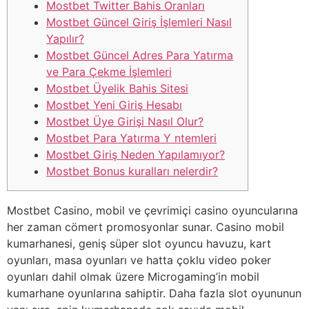
Mostbet Twitter Bahis Oranları
Mostbet Güncel Giriş İşlemleri Nasıl
Yapılır?
Mostbet Güncel Adres Para Yatırma
ve Para Çekme İşlemleri
Mostbet Üyelik Bahis Sitesi
Mostbet Yeni Giriş Hesabı
Mostbet Üye Girişi Nasıl Olur?
Mostbet Para Yatırma Y ntemleri
Mostbet Giriş Neden Yapılamıyor?
Mostbet Bonus kuralları nelerdir?
Mostbet Casino, mobil ve çevrimiçi casino oyuncularına
her zaman cömert promosyonlar sunar. Casino mobil
kumarhanesi, geniş süper slot oyuncu havuzu, kart
oyunları, masa oyunları ve hatta çoklu video poker
oyunları dahil olmak üzere Microgaming’in mobil
kumarhane oyunlarına sahiptir. Daha fazla slot oyununun