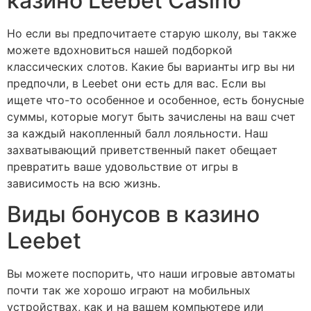
казино Leebet Casino
Но если вы предпочитаете старую школу, вы также
можете вдохновиться нашей подборкой
классических слотов. Какие бы варианты игр вы ни
предпочли, в Leebet они есть для вас. Если вы
ищете что-то особенное и особенное, есть бонусные
суммы, которые могут быть зачислены на ваш счет
за каждый накопленный балл лояльности. Наш
захватывающий приветственный пакет обещает
превратить ваше удовольствие от игры в
зависимость на всю жизнь.
Виды бонусов в казино
Leebet
Вы можете поспорить, что наши игровые автоматы
почти так же хорошо играют на мобильных
устройствах, как и на вашем компьютере или