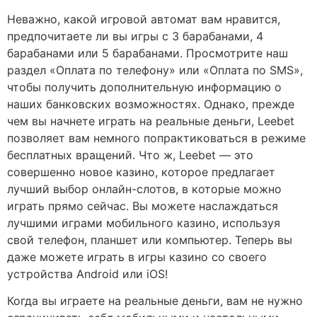
Неважно, какой игровой автомат вам нравится,
предпочитаете ли вы игры с 3 барабанами, 4
барабанами или 5 барабанами. Просмотрите наш
раздел «Оплата по телефону» или «Оплата по SMS»,
чтобы получить дополнительную информацию о
наших банковских возможностях. Однако, прежде
чем вы начнете играть на реальные деньги, Leebet
позволяет вам немного попрактиковаться в режиме
бесплатных вращений. Что ж, Leebet — это
совершенно новое казино, которое предлагает
лучший выбор онлайн-слотов, в которые можно
играть прямо сейчас. Вы можете наслаждаться
лучшими играми мобильного казино, используя
свой телефон, планшет или компьютер. Теперь вы
даже можете играть в игры казино со своего
устройства Android или iOS!
Когда вы играете на реальные деньги, вам не нужно