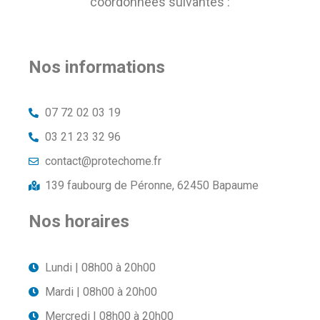
coordonnées suivantes :
Nos informations
07 72 02 03 19
03 21 23 32 96
contact@protechome.fr
139 faubourg de Péronne, 62450 Bapaume
Nos horaires
Lundi | 08h00 à 20h00
Mardi | 08h00 à 20h00
Mercredi | 08h00 à 20h00