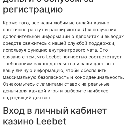
регистрацию
Кроме того, все наши любимые онлайн-казино
постоянно растут и расширяются. Для получения
дополнительной информации о депозитах и выводах
средств свяжитесь с нашей службой поддержки,
используя функцию внутриигрового чата. Это
связано с тем, что Leebet полностью соответствует
требованиям законодательства и защищает всю
вашу личную информацию, чтобы обеспечить
максимальную безопасность и конфиденциальность.
Ознакомьтесь с лимитами ставок на реальные
деньги для каждой игры и выберите наиболее
подходящий для вас.
Вход в личный кабинет
казино Leebet