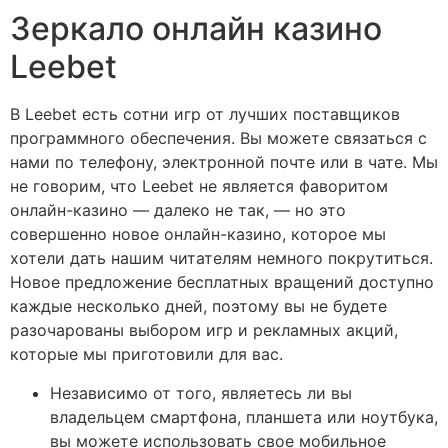
Зеркало онлайн казино
Leebet
В Leebet есть сотни игр от лучших поставщиков
программного обеспечения. Вы можете связаться с
нами по телефону, электронной почте или в чате. Мы
не говорим, что Leebet не является фаворитом
онлайн-казино — далеко не так, — но это
совершенно новое онлайн-казино, которое мы
хотели дать нашим читателям немного покрутиться.
Новое предложение бесплатных вращений доступно
каждые несколько дней, поэтому вы не будете
разочарованы выбором игр и рекламных акций,
которые мы приготовили для вас.
Независимо от того, являетесь ли вы
владельцем смартфона, планшета или ноутбука,
вы можете использовать свое мобильное