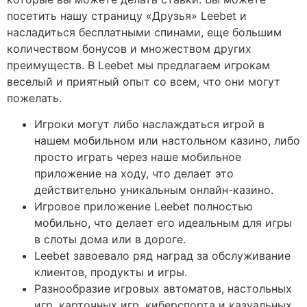
посетить нашу страницу «Друзья» Leebet и
насладиться бесплатными спинами, еще большим
количеством бонусов и множеством других
преимуществ. В Leebet мы предлагаем игрокам
веселый и приятный опыт со всем, что они могут
пожелать.
Игроки могут либо наслаждаться игрой в
нашем мобильном или настольном казино, либо
просто играть через наше мобильное
приложение на ходу, что делает это
действительно уникальным онлайн-казино.
Игровое приложение Leebet полностью
мобильно, что делает его идеальным для игры
в слоты дома или в дороге.
Leebet завоевало ряд наград за обслуживание
клиентов, продукты и игры.
Разнообразие игровых автоматов, настольных
игр, карточных игр, киберспорта и казуальных