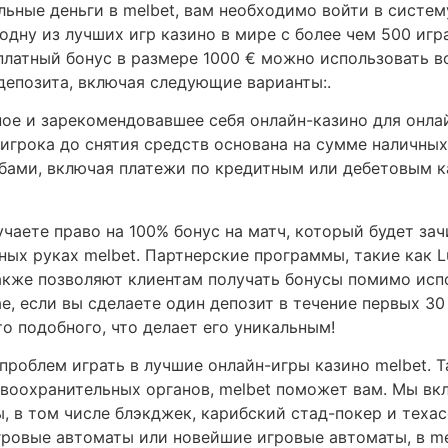
льные деньги в melbet, вам необходимо войти в систем
 одну из лучших игр казино в мире с более чем 500 иг
платный бонус в размере 1000 € можно использовать во
епозита, включая следующие варианты:.
ное и зарекомендовавшее себя онлайн-казино для онла
игрока до снятия средств основана на сумме наличных
ами, включая платежи по кредитным или дебетовым к
учаете право на 100% бонус на матч, который будет зачи
ных руках melbet. Партнерские программы, такие как L
, также позволяют клиентам получать бонусы помимо ис
, если вы сделаете один депозит в течение первых 30 
то подобного, что делает его уникальным!
проблем играть в лучшие онлайн-игры казино melbet. Та
авоохранительных органов, melbet поможет вам. Мы в
, в том числе блэкджек, карибский стад-покер и теха
гровые автоматы или новейшие игровые автоматы, в mel