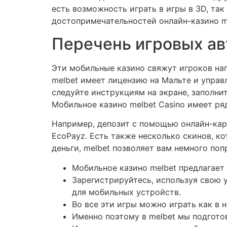
есть возможность играть в игры в 3D, та
достопримечательностей онлайн-казино m
Перечень игровых ав
Эти мобильные казино свяжут игроков на
melbet имеет лицензию на Мальте и управ
следуйте инструкциям на экране, заполни
Мобильное казино melbet Casino имеет ря
Например, депозит с помощью онлайн-карт
EcoPayz. Есть также несколько скинов, к
деньги, melbet позволяет вам немного по
Мобильное казино melbet предлагает
Зарегистрируйтесь, используя свою 
для мобильных устройств.
Во все эти игры можно играть как в 
Именно поэтому в melbet мы подгото