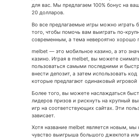
для вас. Мы предлагаем 100% бонус на ваш
20 долларов.
Во все предлагаемые игры можно играть 
того, чтобы помочь вам выиграть по-крупн
современным, а тема невероятно хорошо п
melbet — это мобильное казино, а это зна
казино. Играя в melbet, вы можете снима
пользоваться самыми последними и быстр
внести депозит, а затем использовать ко
которые предлагают одинаковый игровой 
Более того, вы можете наслаждаться быс
лидеров призов и рискнуть на крупный вы
игр на соответствующих сайтах. Эти поль
зависает.
Хотя название melbet является новым, мы 
чувство выигрыша большого джекпота или 