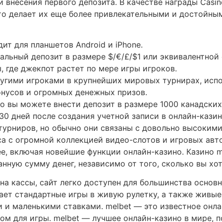
и внесения первого депозита. В качестве награды Casi
то делает их еще более привлекательными и достойным
т для планшетов Android и iPhone.
льный депозит в размере $/€/£/$1 или эквивалентной
, где джекпот растет по мере игры игроков.
угими игроками в крупнейших мировых турнирах, испо
онусов и огромных денежных призов.
то вы можете внести депозит в размере 1000 канадских
30 дней после создания учетной записи в онлайн-казин
 турниров, но обычно они связаны с довольно высоким
 с огромной коллекцией видео-слотов и игровых автом
, включая новейшие функции онлайн-казино. Казино me
анную сумму денег, независимо от того, сколько вы хот
окна кассы, сайт легко доступен для большинства осно
гает стандартные игры в живую рулетку, а также живые
и и маленькими ставками. melbet — это известное онл
том для игры. melbet — лучшее онлайн-казино в мире, 