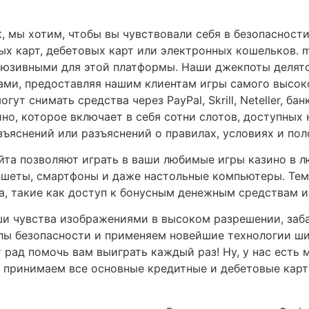
t, мы хотим, чтобы вы чувствовали себя в безопасност
х карт, дебетовых карт или электронных кошельков. m
люзивными для этой платформы. Наши джекпоты делятся
ми, предоставляя нашим клиентам игры самого высоко
гут снимать средства через PayPal, Skrill, Neteller, б
о, которое включает в себя сотни слотов, доступных н
зъяснений или разъяснений о правилах, условиях и пол
та позволяют играть в ваши любимые игры казино в л
ншеты, смартфоны и даже настольные компьютеры. Тем
, такие как доступ к бонусным денежным средствам 
аши чувства изображениями в высоком разрешении, заб
ы безопасности и применяем новейшие технологии шиф
 рад помочь вам выиграть каждый раз! Ну, у нас есть
 принимаем все основные кредитные и дебетовые карт