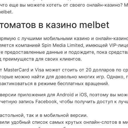
к что еще вы можете хотеть от своего онлайн-казино? 
elbet.
томатов в казино melbet
прямую с лучшими мобильными казино и онлайн-казин
ляется компанией Spin Media Limited, имеющей VIP-ли
те предоставленные данные и подождите, пока средства
д преимуществ для своих клиентов.
 MasterCard и Visa может стоить от 20 долларов по с
оторые можно найти для довольно многих игр. Однако, 
практиковаться в режиме бесплатных вращений.
 версии приложения для Android и iOS, поэтому вы мо
учетную запись Facebook, чтобы получить доступ к лу
настольной, так и в мобильной версии.
вили удобный список самых крутых онлайн-слотов в ми