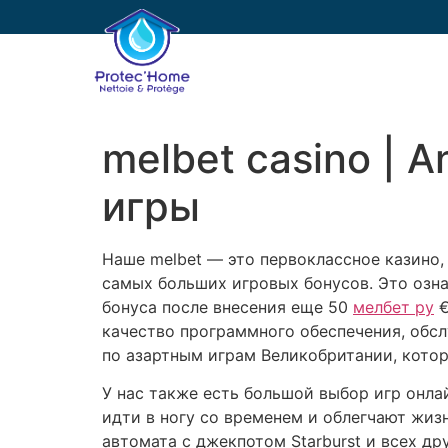
PROTEC’HOME
E
melbet casino | 
игры
Наше melbet — это первоклассное казино,
самых больших игровых бонусов. Это означ
бонуса после внесения еще 50
мелбет ру
€
качество программного обеспечения, обс
по азартным играм Великобритании, котор
У нас также есть большой выбор игр онла
идти в ногу со временем и облегчают жизн
автомата с джекпотом Starburst и всех др