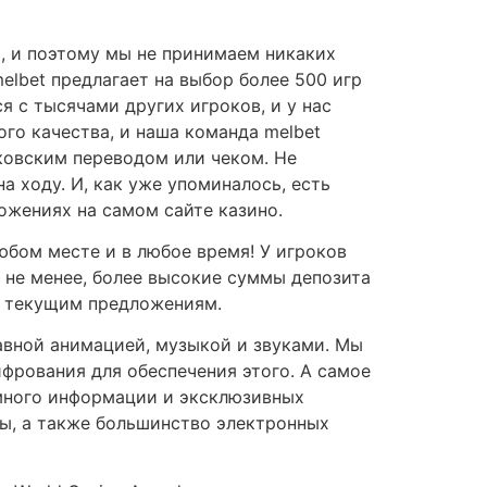
и, и поэтому мы не принимаем никаких
elbet предлагает на выбор более 500 игр
 с тысячами других игроков, и у нас
го качества, и наша команда melbet
анковским переводом или чеком. Не
а ходу. И, как уже упоминалось, есть
ожениях на самом сайте казино.
юбом месте и в любое время! У игроков
 не менее, более высокие суммы депозита
и текущим предложениям.
авной анимацией, музыкой и звуками. Мы
рования для обеспечения этого. А самое
 много информации и эксклюзивных
ы, а также большинство электронных