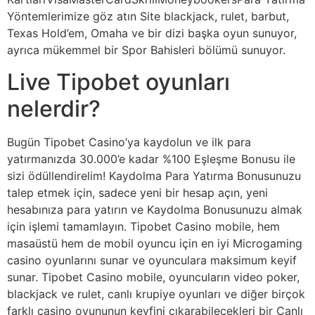
Yöntemlerimize göz atın Site blackjack, rulet, barbut,
Texas Hold’em, Omaha ve bir dizi başka oyun sunuyor,
ayrıca mükemmel bir Spor Bahisleri bölümü sunuyor.
Live Tipobet oyunları
nelerdir?
Bugün Tipobet Casino’ya kaydolun ve ilk para
yatırmanızda 30.000’e kadar %100 Eşleşme Bonusu ile
sizi ödüllendirelim! Kaydolma Para Yatırma Bonusunuzu
talep etmek için, sadece yeni bir hesap açın, yeni
hesabınıza para yatırın ve Kaydolma Bonusunuzu almak
için işlemi tamamlayın. Tipobet Casino mobile, hem
masaüstü hem de mobil oyuncu için en iyi Microgaming
casino oyunlarını sunar ve oyunculara maksimum keyif
sunar. Tipobet Casino mobile, oyuncuların video poker,
blackjack ve rulet, canlı krupiye oyunları ve diğer birçok
farklı casino oyununun keyfini çıkarabilecekleri bir Canlı