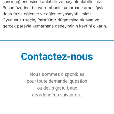
şansın eğlencesine katılabilir ve başarılı olabilirsiniz.
Bunun üzerine, bu web tabanlı kumarhane aracılığıyla
daha fazla eğlence ve eğlence yaşayabilirsiniz.
Oyununuzu seçin, Para Yatır düğmesine tıklayın ve
gerçek parayla kumarhane deneyiminin keyfini çıkarın.
Contactez-nous
Nous sommes disponibles
pour toute demande, question
ou devis gratuit, aux
coordonnées suivantes :