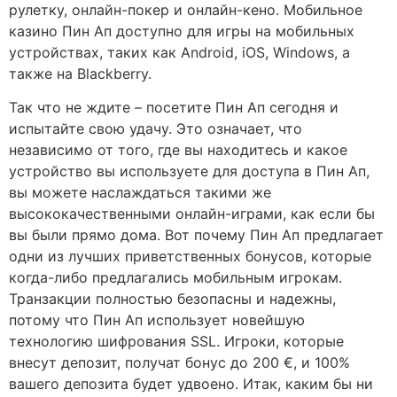
рулетку, онлайн-покер и онлайн-кено. Мобильное
казино Пин Ап доступно для игры на мобильных
устройствах, таких как Android, iOS, Windows, а
также на Blackberry.
Так что не ждите – посетите Пин Ап сегодня и
испытайте свою удачу. Это означает, что
независимо от того, где вы находитесь и какое
устройство вы используете для доступа в Пин Ап,
вы можете наслаждаться такими же
высококачественными онлайн-играми, как если бы
вы были прямо дома. Вот почему Пин Ап предлагает
одни из лучших приветственных бонусов, которые
когда-либо предлагались мобильным игрокам.
Транзакции полностью безопасны и надежны,
потому что Пин Ап использует новейшую
технологию шифрования SSL. Игроки, которые
внесут депозит, получат бонус до 200 €, и 100%
вашего депозита будет удвоено. Итак, каким бы ни