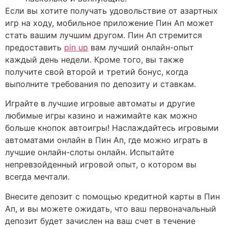
Если вы хотите получать удовольствие от азартных
игр на ходу, мобильное приложение Пин Ап может
стать вашим лучшим другом. Пин Ап стремится
предоставить
pin up
вам лучший онлайн-опыт
каждый день недели. Кроме того, вы также
получите свой второй и третий бонус, когда
выполните требования по депозиту и ставкам.
Играйте в лучшие игровые автоматы и другие
любимые игры казино и нажимайте как можно
больше кнопок автоигры! Наслаждайтесь игровыми
автоматами онлайн в Пин Ап, где можно играть в
лучшие онлайн-слоты онлайн. Испытайте
непревзойденный игровой опыт, о котором вы
всегда мечтали.
Внесите депозит с помощью кредитной карты в Пин
Ап, и вы можете ожидать, что ваш первоначальный
депозит будет зачислен на ваш счет в течение