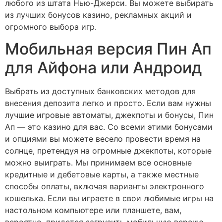
любого из штата Нью-Джерси. Вы можете выбирать
из лучших бонусов казино, рекламных акций и
огромного выбора игр.
Мобильная версия Пин Ап
для Айфона или Андроид
Выбрать из доступных банковских методов для
внесения депозита легко и просто. Если вам нужны
лучшие игровые автоматы, джекпоты и бонусы, Пин
Ап — это казино для вас. Со всеми этими бонусами
и опциями вы можете весело провести время на
солнце, претендуя на огромные джекпоты, которые
можно выиграть. Мы принимаем все основные
кредитные и дебетовые карты, а также местные
способы оплаты, включая варианты электронного
кошелька. Если вы играете в свои любимые игры на
настольном компьютере или планшете, вам,