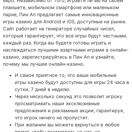
евро. Независимо от того, играете ли вы на своем
планшете, мобильном смартфоне или маленьком
парне, Пин Ап предлагает самые инновационные
игры казино для Android и iOS, доступные на рынке.
Сайт работает на генераторе случайных чисел,
который гарантирует, что все игры будут честными,
каждый раз. Когда вы будете готовы играть и
наслаждаться лучшими азартными играми в онлайн-
казино, зарегистрируйтесь в Пин Ап и узнайте,
почему мы лучшее онлайн-казино.
И самое приятное то, что ваши мобильные
игры казино будут доступны для игры 24 часа в
сутки, 7 дней в неделю.
Через несколько секунд это позволит игроку
просматривать наши эксклюзивные
предложения и рекламные акции, гарантируя,
что игрок ничего не пропустит.
При желании вы можете вернуться в любое
время, чтобы посмотреть на них, но