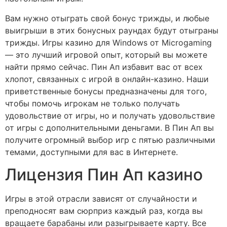
Вам нужно отыграть свой бонус трижды, и любые
выигрыши в этих бонусных раундах будут отыграны
трижды. Игры казино для Windows от Microgaming
— это лучший игровой опыт, который вы можете
найти прямо сейчас. Пин Ап избавит вас от всех
хлопот, связанных с игрой в онлайн-казино. Наши
приветственные бонусы предназначены для того,
чтобы помочь игрокам не только получать
удовольствие от игры, но и получать удовольствие
от игры с дополнительными деньгами. В Пин Ап вы
получите огромный выбор игр с пятью различными
темами, доступными для вас в Интернете.
Лицензия Пин Ап казино
Игры в этой отрасли зависят от случайности и
преподносят вам сюрприз каждый раз, когда вы
вращаете барабаны или разыгрываете карту. Все