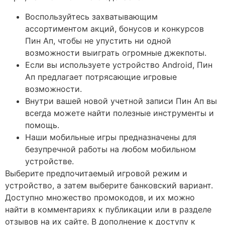
Воспользуйтесь захватывающим
ассортиментом акций, бонусов и конкурсов
Пин Ап, чтобы не упустить ни одной
возможности выиграть огромные джекпоты.
Если вы используете устройство Android, Пин
Ап предлагает потрясающие игровые
возможности.
Внутри вашей новой учетной записи Пин Ап вы
всегда можете найти полезные инструменты и
помощь.
Наши мобильные игры предназначены для
безупречной работы на любом мобильном
устройстве.
Выберите предпочитаемый игровой режим и
устройство, а затем выберите банковский вариант.
Доступно множество промокодов, и их можно
найти в комментариях к публикации или в разделе
отзывов на их сайте. В дополнение к доступу к