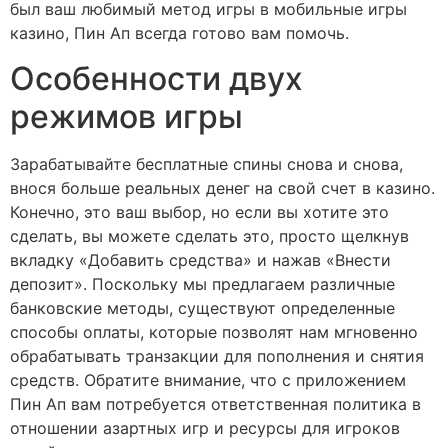
был ваш любимый метод игры в мобильные игры
казино, Пин Ап всегда готово вам помочь.
Особенности двух
режимов игры
Зарабатывайте бесплатные спины снова и снова,
внося больше реальных денег на свой счет в казино.
Конечно, это ваш выбор, но если вы хотите это
сделать, вы можете сделать это, просто щелкнув
вкладку «Добавить средства» и нажав «Внести
депозит». Поскольку мы предлагаем различные
банковские методы, существуют определенные
способы оплаты, которые позволят нам мгновенно
обрабатывать транзакции для пополнения и снятия
средств. Обратите внимание, что с приложением
Пин Ап вам потребуется ответственная политика в
отношении азартных игр и ресурсы для игроков