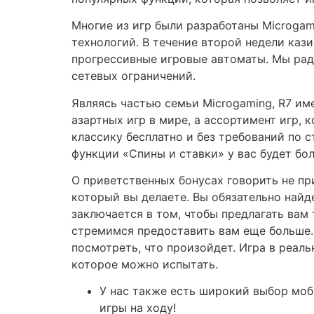
Многие из игр были разработаны Microga
технологий. В течение второй недели кази
прогрессивные игровые автоматы. Мы рады
сетевых ограничений.
Являясь частью семьи Microgaming, R7 им
азартных игр в мире, а ассортимент игр,
классику бесплатно и без требований по с
функции «Спины и ставки» у вас будет бо
О приветственных бонусах говорить не пр
который вы делаете. Вы обязательно найд
заключается в том, чтобы предлагать вам
стремимся предоставить вам еще больше. 
посмотреть, что произойдет. Игра в реаль
которое можно испытать.
У нас также есть широкий выбор моб
игры на ходу!