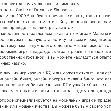
, становится самым желанным символом.
patra, Castle of Dreams и Simpsons.
змере 1000 € не будет причин не играть, так что начи
х сайтов ставок по мартингейлу, но они не всегда са
тиве приведет к плохим результатам.
ензированное Управлением по азартным играм Мальты и
ретендуем на полную статистику по всем играм, игро
поэтому нам не нужно этого делать. Независимо от тог
и любимые игры в надежде выиграть реальные денежные
 собственной гостиной, и вы можете насладиться опыт
нных казино.
и лучших игр казино в R7, и вы можете открыть для се
ов онлайн-бинго, онлайн-покера и онлайн-бинго, что д
но посетите мобильное казино R7 и узнайте больше о 
знаем, что наши игроки хотят играть где угодно, когда
 которое специализируется на мобильных играх и прид
ний или мошенничества. Вы можете быть у своего уст