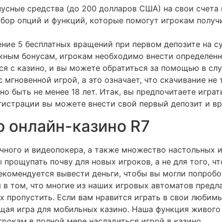
усные средства (до 200 долларов США) на свои счета 
бор опций и функций, которые помогут игрокам получи
ние 5 бесплатных вращений при первом депозите на су
жным бонусам, игрокам необходимо внести определенну
ся с казино, и вы можете обратиться за помощью в сл
 мгновенной игрой, а это означает, что скачивание не 
о быть не менее 18 лет. Итак, вы предпочитаете игра
егистрации вы можете внести свой первый депозит и вр
 онлайн-казино R7
чного и видеопокера, а также множество настольных иг
прощупать почву для новых игроков, а не для того, что
рекомендуется вывести деньги, чтобы вы могли попроб
 в том, что многие из наших игровых автоматов пред
 пропустить. Если вам нравится играть в свои любим
ящая игра для мобильных казино. Наша функция живого
грокам в полной мере насладиться игрой в казино.