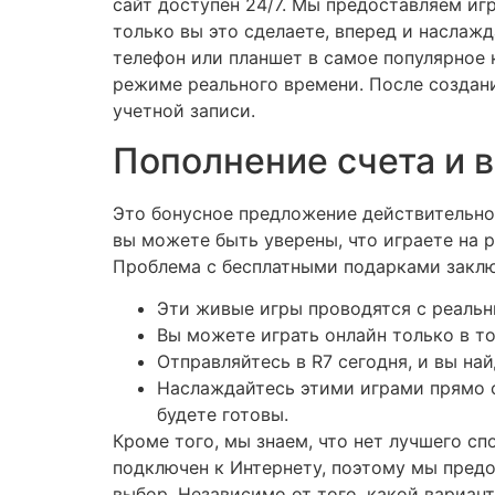
сайт доступен 24/7. Мы предоставляем иг
только вы это сделаете, вперед и насла
телефон или планшет в самое популярное 
режиме реального времени. После создани
учетной записи.
Пополнение счета и в
Это бонусное предложение действительно 
вы можете быть уверены, что играете на 
Проблема с бесплатными подарками заключ
Эти живые игры проводятся с реальн
Вы можете играть онлайн только в т
Отправляйтесь в R7 сегодня, и вы н
Наслаждайтесь этими играми прямо с
будете готовы.
Кроме того, мы знаем, что нет лучшего сп
подключен к Интернету, поэтому мы пред
выбор. Независимо от того, какой вариан