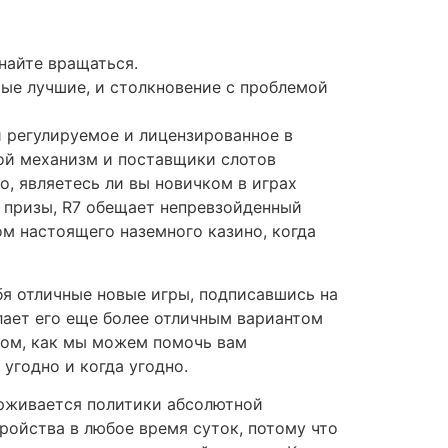
найте вращаться.
мые лучшие, и столкновение с проблемой
 регулируемое и лицензированное в
вой механизм и поставщики слотов
о, являетесь ли вы новичком в играх
 призы, R7 обещает непревзойденный
ом настоящего наземного казино, когда
бя отличные новые игры, подписавшись на
елает его еще более отличным вариантом
том, как мы можем помочь вам
 угодно и когда угодно.
ерживается политики абсолютной
ройства в любое время суток, потому что