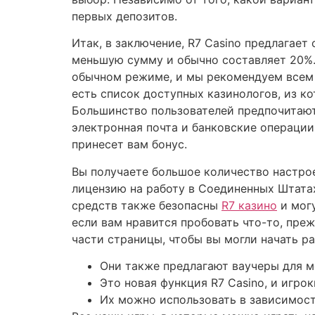
первых депозитов.
Итак, в заключение, R7 Casino предлагает
меньшую сумму и обычно составляет 20%. 
обычном режиме, и мы рекомендуем всем 
есть список доступных казинологов, из к
Большинство пользователей предпочитают
электронная почта и банковские операции
принесет вам бонус.
Вы получаете большое количество настроек
лицензию на работу в Соединенных Штатах
средств также безопасны
R7 казино
и могу
если вам нравится пробовать что-то, пре
части страницы, чтобы вы могли начать р
Они также предлагают ваучеры для м
Это новая функция R7 Casino, и игрок
Их можно использовать в зависимост