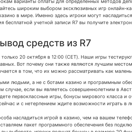
рокам варианты оплаты для определенных методов депо
ждайтесь широким выбором эксклюзивных игр онлайн-ка
казино в мире. Именно здесь игроки могут насладитьс
я бесплатной учетной записи R7 вы получите электро
ывод средств из R7
только 20 октября в 12:00 (CET). Наши игры тестирую
равных. Вот почему они также являются лучшим местом
ается в том, что их можно рассматривать как малень
ыми людьми, а не с ботами казино и программным обес
ом случае, если вы являетесь совершеннолетним в Авст
айдете первоклассные игры, бонусы мирового класса и
ейчас и с нетерпением ждите возможности играть в лю
особа насладиться игрой в казино, чем на вашем телефо
оставляем пакет программного обеспечения без подкл
т вы выберете, игроки получат бонусы в размере 20 фу