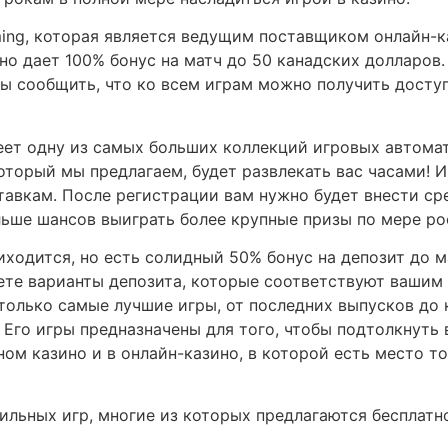
ming, которая является ведущим поставщиком онлайн-
но дает 100% бонус на матч до 50 канадских долларов.
 сообщить, что ко всем играм можно получить доступ 
еет одну из самых больших коллекций игровых автома
 который мы предлагаем, будет развлекать вас часами!
тавкам. После регистрации вам нужно будет внести сре
льше шансов выиграть более крупные призы по мере ро
иходится, но есть солидный 50% бонус на депозит до 
ете варианты депозита, которые соответствуют вашим
 только самые лучшие игры, от последних выпусков до 
Его игры предназначены для того, чтобы подтолкнуть 
ном казино и в онлайн-казино, в которой есть место то
ильных игр, многие из которых предлагаются бесплатн