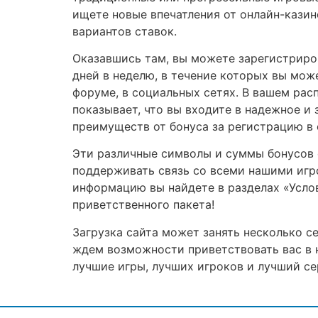
ищете новые впечатления от онлайн-казино
вариантов ставок.
Оказавшись там, вы можете зарегистриров
дней в неделю, в течение которых вы може
форуме, в социальных сетях. В вашем рас
показывает, что вы входите в надежное и
преимуществ от бонуса за регистрацию в 
Эти различные символы и суммы бонусов 
поддерживать связь со всеми нашими игр
информацию вы найдете в разделах «Усло
приветственного пакета!
Загрузка сайта может занять несколько се
ждем возможности приветствовать вас в 
лучшие игры, лучших игроков и лучший се