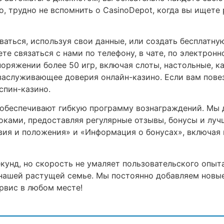
, трудно не вспомнить о CasinoDepot, когда вы ищете
аться, используя свои данные, или создать бесплатну
те связаться с нами по телефону, в чате, по электрон
поряжении более 50 игр, включая слоты, настольные, к
 заслуживающее доверия онлайн-казино. Если вам пове
спин-казино.
обеспечивают гибкую программу вознаграждений. Мы 
оками, предоставляя регулярные отзывы, бонусы и лу
вия и положения» и «Информация о бонусах», включая 
кунд, но скорость не умаляет пользовательского опыта
нашей растущей семье. Мы постоянно добавляем новые
рвис в любом месте!