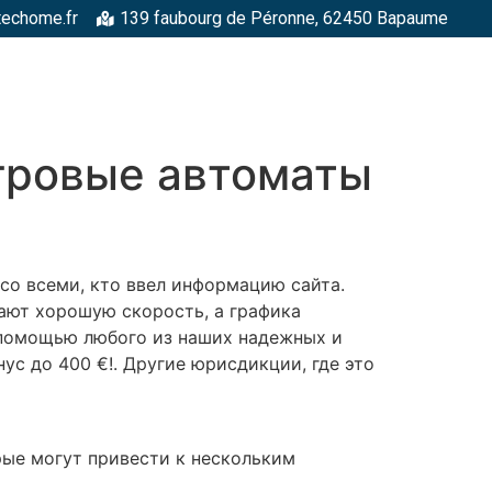
techome.fr
139 faubourg de Péronne, 62450 Bapaume
RGELLES
STRUCTURES MÉTALLIQUES
TOITURES
FAÇADE
игровые автоматы
со всеми, кто ввел информацию сайта.
вают хорошую скорость, а графика
с помощью любого из наших надежных и
ус до 400 €!. Другие юрисдикции, где это
орые могут привести к нескольким