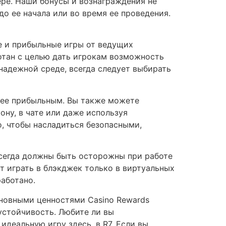
ере. Наши бонусы и вознаграждения не
о ее начала или во время ее проведения.
е и прибыльные игры от ведущих
отан с целью дать игрокам возможность
 надежной среде, всегда следует выбирать
олее прибыльным. Вы также можете
ону, в чате или даже используя
о, чтобы насладиться безопасными,
сегда должны быть осторожны при работе
т играть в блэкджек только в виртуальных
работано.
новными ценностями Casino Rewards
устойчивость. Любите ли вы
деальную игру здесь, в R7. Если вы