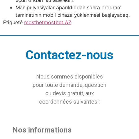
Manipulyasiyalar aparıldıqdan sonra proqram
təminatının mobil cihaza yüklənməsi başlayacaq.
Étiqueté
mostbet
mostbet AZ
Contactez-nous
Nous sommes disponibles
pour toute demande, question
ou devis gratuit, aux
coordonnées suivantes :
Nos informations