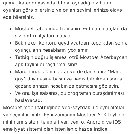
qumar kateqoriyasında ibtidai oynadığınız bütün
oyunları görə bilərsiniz və onları sevimlilərinizə əlavə
edə bilərsiniz.
Mostbet tətbiqində həmçinin e-idman matçları da
sizin ötrü əlçatan olacaq.
Bukmeker kontoru qeydiyyatdan keçdikdən sonra
oyunçuların hesablarını yoxlamır.
Tətbiqin doğru işləməsi ötrü Mostbet Azərbaycan
apk faylını quraşdırmalısınız.
Mərcin məbləğinə qərar verdikdən sonra “Mərc
qoy” düyməsinə basın və hədis bitdikdən sonra
qazanclarınızın hesabınıza çatmasını gözləyin.
Və onu işə salsanız, bu proqramın quraşdırılması
başlayacaq.
Mostbet mobil tətbiqində veb-saytdakı ilə eyni alətlər
və seçimlər mülk. Eyni zamanda Mostber APK faylının
minimum sistem tələbləri var, yəni o, Android və iOS
əməliyyat sistemi olan istənilən cihazda indicə,