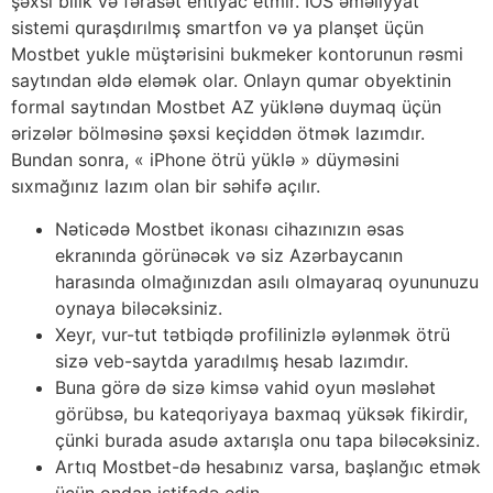
şəxsi bilik və fərasət ehtiyac etmir. IOS əməliyyat
sistemi quraşdırılmış smartfon və ya planşet üçün
Mostbet yukle müştərisini bukmeker kontorunun rəsmi
saytından əldə eləmək olar. Onlayn qumar obyektinin
formal saytından Mostbet AZ yüklənə duymaq üçün
ərizələr bölməsinə şəxsi keçiddən ötmək lazımdır.
Bundan sonra, « iPhone ötrü yüklə » düyməsini
sıxmağınız lazım olan bir səhifə açılır.
Nəticədə Mostbet ikonası cihazınızın əsas
ekranında görünəcək və siz Azərbaycanın
harasında olmağınızdan asılı olmayaraq oyununuzu
oynaya biləcəksiniz.
Xeyr, vur-tut tətbiqdə profilinizlə əylənmək ötrü
sizə veb-saytda yaradılmış hesab lazımdır.
Buna görə də sizə kimsə vahid oyun məsləhət
görübsə, bu kateqoriyaya baxmaq yüksək fikirdir,
çünki burada asudə axtarışla onu tapa biləcəksiniz.
Artıq Mostbet-də hesabınız varsa, başlanğıc etmək
üçün ondan istifadə edin.