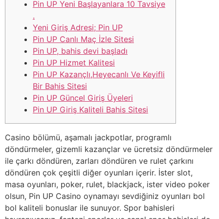
Pin UP Yeni Başlayanlara 10 Tavsiye
.
Yeni Giriş Adresi; Pin UP
Pin UP Canlı Maç İzle Sitesi
Pin UP, bahis devi başladı
Pin UP Hizmet Kalitesi
Pin UP Kazançlı,Heyecanlı Ve Keyifli
Bir Bahis Sitesi
Pin UP Güncel Giriş Üyeleri
Pin UP Giriş Kaliteli Bahis Sitesi
Casino bölümü, aşamalı jackpotlar, programlı
döndürmeler, gizemli kazançlar ve ücretsiz döndürmeler
ile çarkı döndüren, zarları döndüren ve rulet çarkını
döndüren çok çeşitli diğer oyunları içerir. İster slot,
masa oyunları, poker, rulet, blackjack, ister video poker
olsun, Pin UP Casino oynamayı sevdiğiniz oyunları bol
bol kaliteli bonuslar ile sunuyor. Spor bahisleri