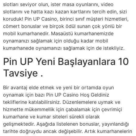
slotları seviyor olun, ister masa oyunlarını, video
slotlarını ve hatta kazı kazan kartlarını tercih edin, sizi
koruduk! Pin UP Casino, birinci sınıf müşteri hizmetleri,
cömert bonuslar ve birçok ödül sunan çok yönlü bir
mobil kumarhanedir. Masaüstü kumarhanemizde
oynamanızı sağlamak için olduğu kadar mobil
kumarhanede oynamanızı sağlamak için de istekliyiz.
Pin UP Yeni Başlayanlara 10
Tavsiye .
Bir avantaj elde etmek ve yeni bir ortamda oyun
oynamak için bazı Pin UP Casino Hoş Geldiniz
tekliflerine katılabilirsiniz. Düzenlemelere uymak ve
hizmette mükemmellik için çabalamak için çevrimiçi
kumarhane ve kumar siteleri sürekli olarak
gelişmektedir. Aşağıda listelenen bonuslar, yayınlandığı
tarihte doğruydu ancak değişebilir. Artık kumarhanelerin