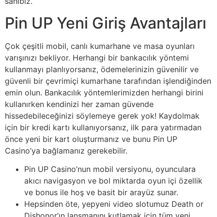
sahibiz.
Pin UP Yeni Giriş Avantajları
Çok çeşitli mobil, canlı kumarhane ve masa oyunları
varışınızı bekliyor. Herhangi bir bankacılık yöntemi
kullanmayı planlıyorsanız, ödemelerinizin güvenilir ve
güvenli bir çevrimiçi kumarhane tarafından işlendiğinden
emin olun. Bankacılık yöntemlerimizden herhangi birini
kullanırken kendinizi her zaman güvende
hissedebileceğinizi söylemeye gerek yok! Kaydolmak
için bir kredi kartı kullanıyorsanız, ilk para yatırmadan
önce yeni bir kart oluşturmanız ve bunu Pin UP
Casino’ya bağlamanız gerekebilir.
Pin UP Casino’nun mobil versiyonu, oyunculara
akıcı navigasyon ve bol miktarda oyun içi özellik
ve bonus ile hoş ve basit bir arayüz sunar.
Hepsinden öte, yepyeni video slotumuz Death or
Dishonor’ın lansmanını kutlamak için tüm yeni