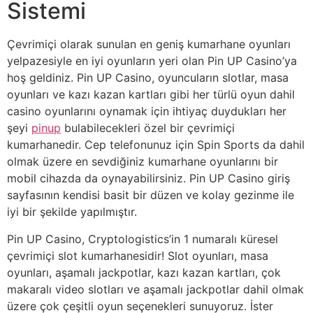
Sistemi
Çevrimiçi olarak sunulan en geniş kumarhane oyunları
yelpazesiyle en iyi oyunların yeri olan Pin UP Casino’ya
hoş geldiniz. Pin UP Casino, oyuncuların slotlar, masa
oyunları ve kazı kazan kartları gibi her türlü oyun dahil
casino oyunlarını oynamak için ihtiyaç duydukları her
şeyi
pinup
bulabilecekleri özel bir çevrimiçi
kumarhanedir. Cep telefonunuz için Spin Sports da dahil
olmak üzere en sevdiğiniz kumarhane oyunlarını bir
mobil cihazda da oynayabilirsiniz. Pin UP Casino giriş
sayfasının kendisi basit bir düzen ve kolay gezinme ile
iyi bir şekilde yapılmıştır.
Pin UP Casino, Cryptologistics’in 1 numaralı küresel
çevrimiçi slot kumarhanesidir! Slot oyunları, masa
oyunları, aşamalı jackpotlar, kazı kazan kartları, çok
makaralı video slotları ve aşamalı jackpotlar dahil olmak
üzere çok çeşitli oyun seçenekleri sunuyoruz. İster