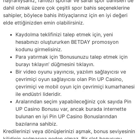
hayranıysanız, fantezi sporlar ve sanal spor bahisleri de
dahil olmak üzere çok çeşitli spor bahis seçeneklerine
sahipler, böylece bahis ihtiyaçlarınız için en iyi değeri
elde ettiğinizden emin olabilirsiniz.
Kaydolma teklifinizi talep etmek için, yeni
hesabınızı oluştururken BETDAY promosyon
kodunu girmelisiniz.
Para yatırmak için ‘Bonusunuzu talep etmek için
burayı tıklayın’ düğmesini tıklayın.
Bir video oyunu yayıncısı, yazılım sağlayıcısı ve
çevrimiçi oyun sağlayıcısı olan Pin UP Casino,
çevrimiçi ve mobil oyun için çevrimiçi kumarhanesi
ile endüstri lideridir.
Aralarından seçim yapabileceğiniz çok sayıda Pin
UP Casino Bonusu var, ancak burada internette
bulunan en iyi Pin UP Casino Bonuslarından
bazılarına sahibiz.
Kredilerinizi veya dönüşlerinizi aşmak, bonus seviyesinin
kilidinin açılmasına neden olmaz. Bir slot bonusunu