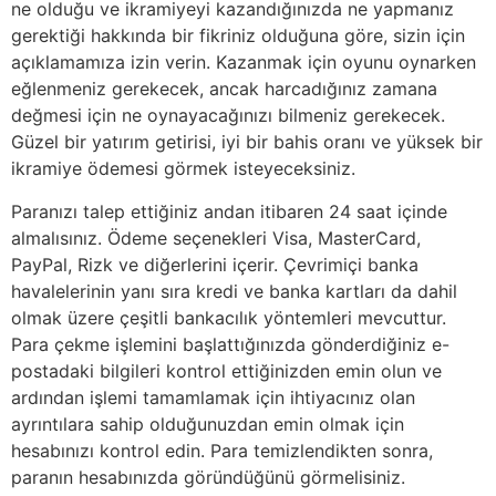
ne olduğu ve ikramiyeyi kazandığınızda ne yapmanız
gerektiği hakkında bir fikriniz olduğuna göre, sizin için
açıklamamıza izin verin. Kazanmak için oyunu oynarken
eğlenmeniz gerekecek, ancak harcadığınız zamana
değmesi için ne oynayacağınızı bilmeniz gerekecek.
Güzel bir yatırım getirisi, iyi bir bahis oranı ve yüksek bir
ikramiye ödemesi görmek isteyeceksiniz.
Paranızı talep ettiğiniz andan itibaren 24 saat içinde
almalısınız. Ödeme seçenekleri Visa, MasterCard,
PayPal, Rizk ve diğerlerini içerir. Çevrimiçi banka
havalelerinin yanı sıra kredi ve banka kartları da dahil
olmak üzere çeşitli bankacılık yöntemleri mevcuttur.
Para çekme işlemini başlattığınızda gönderdiğiniz e-
postadaki bilgileri kontrol ettiğinizden emin olun ve
ardından işlemi tamamlamak için ihtiyacınız olan
ayrıntılara sahip olduğunuzdan emin olmak için
hesabınızı kontrol edin. Para temizlendikten sonra,
paranın hesabınızda göründüğünü görmelisiniz.