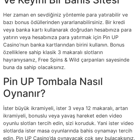
Her zaman en sevdiğiniz yöntemle para yatırabilir ve
bazı bonus ödüllerinden yararlanabilirsiniz. Bir kredi
veya banka kartı kullanarak doğrudan hesabınıza para
yatırın veya hesabınıza para yatırmak için Pin UP
Casino’nun banka kartlarından birini kullanın. Bonus
özelliklere sahip klasik 3 makaralı slotların
hayranıysanız, Free Spins & Wild çarpanları sayesinde
buna da sahip olacaksınız.
Pin UP Tombala Nasıl
Oynanır?
İster büyük ikramiyeli, ister 3 veya 12 makaralı, artan
ikramiyeli, bonuslu veya yavaş hareket eden video
oyunlu slotları tercih edin, sizi koruduk. Yani ister video
slotlarda ister masa oyunlarında bahis oynamayı tercih
edin, Pin UP Casino’da oynayacak çok şey bulacaksınız.