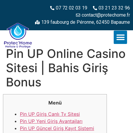
07 72 02 03 19
03 21 23 32 96
contact@protechome.fr
139 faubourg de Péronne, 62450 Bapaume
Pin UP Online Casino
Sitesi | Bahis Giriş
Bonus
Menü
Pin UP Giriş Canlı Tv Sitesi
Pin UP Yeni Giriş Avantajları
Pin UP Güncel Giriş Kayıt Sistemi