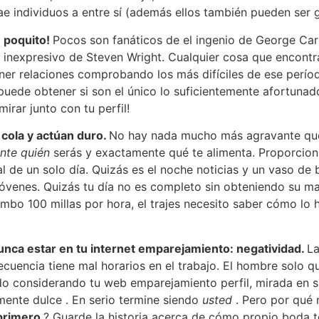
 individuos a entre sí (además ellos también pueden ser gra
n poquito!
Pocos son fanáticos de el ingenio de George Ca
o inexpresivo de Steven Wright. Cualquier cosa que encontrar
ner relaciones comprobando los más difíciles de ese perío
a puede obtener si son el único lo suficientemente afortun
rar junto con tu perfil!
 cola y actúan duro.
No hay nada mucho más agravante que 
nte quién
serás y exactamente qué te alimenta. Proporcion
l de un solo día. Quizás es el noche noticias y un vaso de
óvenes. Quizás tu día no es completo sin obteniendo su m
umbo 100 millas por hora, el trajes necesito saber cómo lo h
unca estar en tu internet emparejamiento: negatividad.
La
cuencia tiene mal horarios en el trabajo. El hombre solo 
o considerando tu web emparejamiento perfil, mirada en su
mente dulce . En serio termine siendo
usted
. Pero por qué 
primero
? Guarde la historia acerca de cómo propio boda 