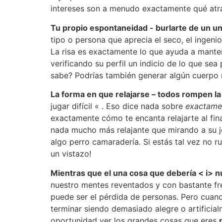
intereses son a menudo exactamente qué atrae
Tu propio espontaneidad ​​- burlarte de un u
tipo o persona que aprecia el seco, el ingeni
La risa es exactamente lo que ayuda a mante
verificando su perfil un indicio de lo que se
sabe? Podrías también generar algún cuerpo mi
La forma en que relajarse – todos rompen la
jugar difícil « . Eso dice nada sobre
exactame
exactamente cómo te encanta relajarte al fina
nada mucho más relajante que mirando a su j
algo perro camaradería. Si estás tal vez no r
un vistazo!
Mientras que el una cosa que debería < i> n
nuestro mentes reventados y con bastante fre
puede ser el pérdida de personas. Pero cuand
terminar siendo demasiado alegre o artificial
oportunidad ver los grandes cosas que eres