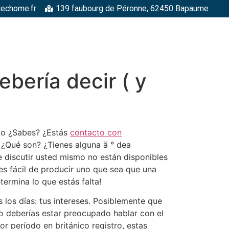
techome.fr
139 faubourg de Péronne, 62450 Bapaume
RGELLES
STRUCTURES MÉTALLIQUES
TOITURES
FAÇADE
ebería decir ( y
ómo ¿Sabes? ¿Estás
contacto con
 ¿Qué son? ¿Tienes alguna ä ° dea
e discutir usted mismo no están disponibles
es fácil de producir uno que sea que una
ermina lo que estás falta!
 los días: tus intereses. Posiblemente que
o deberías estar preocupado hablar con el
or período en británico registro, estas