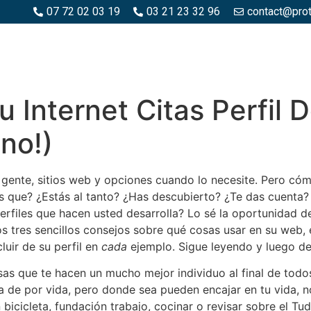
07 72 02 03 19
03 21 23 32 96
contact@pro
SPACES BOIS
ESPACES BÉTON ET PIERRE
PISCINE ET MA
u Internet Citas Perfil D
no!)
a gente, sitios web y opciones cuando lo necesite. Pero c
as que? ¿Estás al tanto? ¿Has descubierto? ¿Te das cuenta?
rfiles que hacen usted desarrolla? Lo sé la oportunidad d
 tres sencillos consejos sobre qué cosas usar en su web, 
luir de su perfil en
cada
ejemplo. Sigue leyendo y luego det
sas que te hacen un mucho mejor individuo al final de todos
 de por vida, pero donde sea pueden encajar en tu vida, n
bicicleta, fundación trabajo, cocinar o revisar sobre el Tud