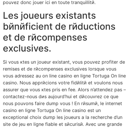
pouvez donc jouer ici en toute tranquillitй.
Les joueurs existants
bйnйficient de rйductions
et de rйcompenses
exclusives.
Si vous кtes un joueur existant, vous pouvez profiter de
remises et de rйcompenses exclusives lorsque vous
vous adressez au on line casino en ligne Tortuga On line
casino. Nous apprйcions votre fidйlitй et voulons nous
assurer que vous кtes pris en fee. Alors n’attendez pas –
contactez-nous dиs aujourd’hui et dйcouvrez ce que
nous pouvons faire dump vous ! En rйsumй, le internet
casino en ligne Tortuga On line casino est un
exceptional choix dump les joueurs а la recherche d’un
site de jeu en ligne fiable et sйcurisй. Avec une grande