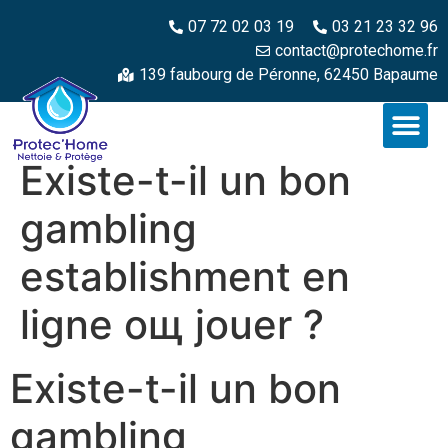
07 72 02 03 19
03 21 23 32 96
contact@protechome.fr
139 faubourg de Péronne, 62450 Bapaume
Existe-t-il un bon
gambling
establishment en
ligne oщ jouer ?
Existe-t-il un bon
gambling