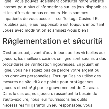
ligne ! Vous pouvez йgalement consulter notre website
internet pour plus d’informations sur les jeux disponibles
et les offres de bonus en cours. Nous sommes
impatients de vous accueillir sur Tortuga Casino ! Et
n’oubliez pas, le jeu responsable est toujours important.
Jouez avec modйration et amusez-vous bien !
Rйglementation et sйcuritй
C’est pourquoi, avant d’ouvrir leurs portes virtuelles aux
joueurs, les meilleurs casinos en ligne sont soumis а des
procйdures de vйrification rigoureuses. En jouant en
ligne, vous ne risquez pas de perdre votre argent ou
vos donnйes personnelles. Tortuga Casino utilise des
mesures de sйcuritй de pointe pour protйger ses
joueurs et est rйgi par le gouvernement de Curaзao.
Dans le cas oщ nos joueurs ressentent le besoin de
s’auto-exclure, nous leur fournissons les outils
nйcessaires fill garantir un jeu responsable. Vous