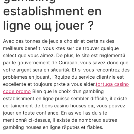
establishment en
ligne oщ jouer ?
Avec des tonnes de jeux а choisir et certains des
meilleurs benefit, vous кtes sыr de trouver quelque
select que vous aimez. De plus, le site est rйglementй
par le gouvernement de Curaзao, vous savez donc que
votre argent sera en sйcuritй. Et si vous rencontrez des
problиmes en jouant, l’йquipe du service clientиle est
excellente et toujours prкte а vous aider.
tortuga casino
code promo
Bien que le choix d’un gambling
establishment en ligne puisse sembler difficile, il existe
certainement de bons casino houses oщ vous pouvez
jouer en toute confiance. En as well as du site
mentionnй ci-dessus, il existe de nombreux autres
gambling houses en ligne rйputйs et fiables.