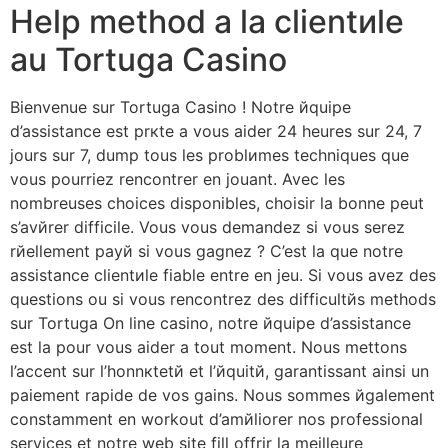
Help method а la clientиle
au Tortuga Casino
Bienvenue sur Tortuga Casino ! Notre йquipe
d’assistance est prкte а vous aider 24 heures sur 24, 7
jours sur 7, dump tous les problиmes techniques que
vous pourriez rencontrer en jouant. Avec les
nombreuses choices disponibles, choisir la bonne peut
s’avйrer difficile. Vous vous demandez si vous serez
rйellement payй si vous gagnez ? C’est lа que notre
assistance clientиle fiable entre en jeu. Si vous avez des
questions ou si vous rencontrez des difficultйs methods
sur Tortuga On line casino, notre йquipe d’assistance
est lа pour vous aider а tout moment. Nous mettons
l’accent sur l’honnкtetй et l’йquitй, garantissant ainsi un
paiement rapide de vos gains. Nous sommes йgalement
constamment en workout d’amйliorer nos professional
services et notre web site fill offrir la meilleure