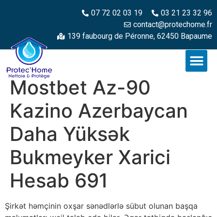
07 72 02 03 19
03 21 23 32 96
contact@protechome.fr
139 faubourg de Péronne, 62450 Bapaume
Mostbet Az-90
Kazino Azerbaycan
Daha Yüksək
Bukmeyker Xarici
Hesab 691
Şirkət həmçinin oxşar sənədlərlə sübut olunan başqa