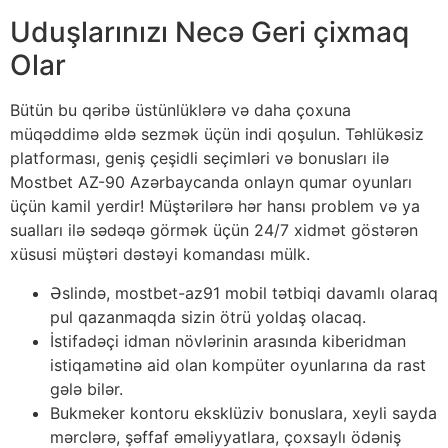
Uduşlarınızı Necə Geri çixmaq
Olar
Bütün bu qəribə üstünlüklərə və daha çoxuna
müqəddimə əldə sezmək üçün indi qoşulun. Təhlükəsiz
platforması, geniş çeşidli seçimləri və bonusları ilə
Mostbet AZ-90 Azərbaycanda onlayn qumar oyunları
üçün kamil yerdir! Müştərilərə hər hansı problem və ya
sualları ilə sədəqə görmək üçün 24/7 xidmət göstərən
xüsusi müştəri dəstəyi komandası mülk.
Əslində, mostbet-az91 mobil tətbiqi davamlı olaraq
pul qazanmaqda sizin ötrü yoldaş olacaq.
İstifadəçi idman növlərinin arasında kiberidman
istiqamətinə aid olan kompüter oyunlarına da rast
gələ bilər.
Bukmeker kontoru eksklüziv bonuslara, xeyli sayda
mərclərə, şəffaf əməliyyatlara, çoxsaylı ödəniş