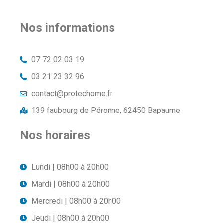
Nos informations
07 72 02 03 19
03 21 23 32 96
contact@protechome.fr
139 faubourg de Péronne, 62450 Bapaume
Nos horaires
Lundi | 08h00 à 20h00
Mardi | 08h00 à 20h00
Mercredi | 08h00 à 20h00
Jeudi | 08h00 à 20h00