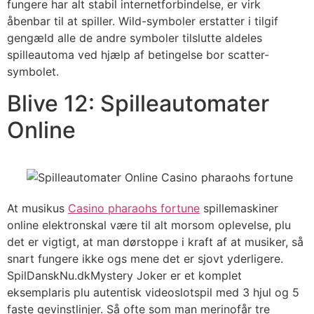
fungere har alt stabil internetforbindelse, er virk
åbenbar til at spiller. Wild-symboler erstatter i tilgif
gengæld alle de andre symboler tilslutte aldeles
spilleautoma ved hjælp af betingelse bor scatter-
symbolet.
Blive 12: Spilleautomater
Online
At musikus
Casino pharaohs fortune
spillemaskiner
online elektronskal være til alt morsom oplevelse, plu
det er vigtigt, at man dørstoppe i kraft af at musiker, så
snart fungere ikke ogs mene det er sjovt yderligere.
SpilDanskNu.dkMystery Joker er et komplet
eksemplaris plu autentisk videoslotspil med 3 hjul og 5
faste gevinstlinjer. Så ofte som man merinofår tre