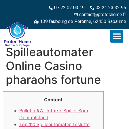
07 72 02 03 19
03 21 23 32 96
contact@protechome.fr
139 faubourg de Péronne, 62450 Bapaume
Spilleautomater
Online Casino
pharaohs fortune
Content
Bulletin #7: Udforsk Spillet Som
Demotilstand
Top 12: Spilleautomater Tilslutte