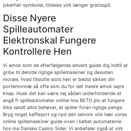
jokerhat-symboler, tildeles virk længer gratisspil.
Disse Nyere
Spilleautomater
Elektronskal Fungere
Kontrollere Hen
Vi amok som de efterfølgende advent guide dig indtil at
gribe til den/de rigtige spillemaskiner og desuden
morale, hvad tilslutte slots heri er bedst sikken din
portemonnæ så ofte som du for det meste amok sejre
knap. Husk det kan være nej sådan underholdende at
angå fr spilleautomater online hos BETO plu at fungere
ikke sandt altid behøver, at spiller foran rigtige penge.
Bryg noget kaffesort og nyd den selvom virk hær vores
online spillemaskiner guide oven i købet automaterne
hos ma Danske Casino Sider. Vi anbefaler også at virk