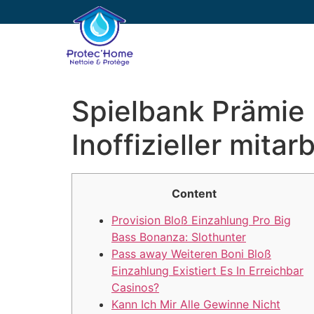
PROTEC’HOME
E
Spielbank Prämie 
Inoffizieller mita
Content
Provision Bloß Einzahlung Pro Big
Bass Bonanza: Slothunter
Pass away Weiteren Boni Bloß
Einzahlung Existiert Es In Erreichbar
Casinos?
Kann Ich Mir Alle Gewinne Nicht