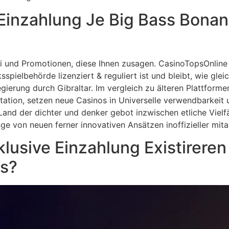
inzahlung Je Big Bass Bonanz
ni und Promotionen, diese Ihnen zusagen. CasinoTopsOnline 
spielbehörde lizenziert & reguliert ist und bleibt, wie glei
gierung durch Gibraltar. Im vergleich zu älteren Plattform
tion, setzen neue Casinos in Universelle verwendbarkeit u
nd der dichter und denker gebot inzwischen etliche Vielfäl
e von neuen ferner innovativen Ansätzen inoffizieller mita
lusive Einzahlung Existireren
s?