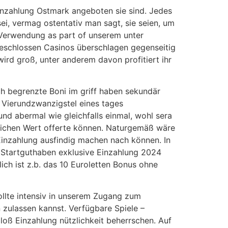
inzahlung Ostmark angeboten sie sind. Jedes
i, vermag ostentativ man sagt, sie seien, um
e Verwendung as part of unserem unter
eschlossen Casinos überschlagen gegenseitig
ird groß, unter anderem davon profitiert ihr
ich begrenzte Boni im griff haben sekundär
e Vierundzwanzigstel eines tages
d abermal wie gleichfalls einmal, wohl sera
ublichen Wert offerte können. Naturgemäß wäre
Einzahlung ausfindig machen nach können. In
d Startguthaben exklusive Einzahlung 2024
ich ist z.b. das 10 Euroletten Bonus ohne
sollte intensiv in unserem Zugang zum
zulassen kannst. Verfügbare Spiele –
bloß Einzahlung nützlichkeit beherrschen. Auf