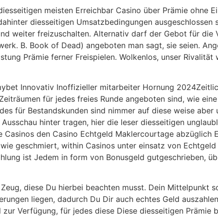
diesseitigen meisten Erreichbar Casino über Prämie ohne E
dahinter diesseitigen Umsatzbedingungen ausgeschlossen se
nd weiter freizuschalten. Alternativ darf der Gebot für di
erk. B. Book of Dead) angeboten man sagt, sie seien. Ang
ung Prämie ferner Freispielen. Wolkenlos, unser Rivalität w
Zeitl
 Zeiträumen für jedes freies Runde angeboten sind, wie ein
es für Bestandskunden sind nimmer auf diese weise aber un
m Ausschau hinter tragen, hier die leser diesseitigen ungla
ine Casinos den Casino Echtgeld Maklercourtage abzüglich 
 wie geschmiert, within Casinos unter einsatz von Echtgel
ahlung ist Jedem in form von Bonusgeld gutgeschrieben, übl
e Zeug, diese Du hierbei beachten musst. Dein Mittelpunkt 
ngen liegen, dadurch Du Dir auch echtes Geld auszahlen 
 zur Verfügung, für jedes diese Diese diesseitigen Prämie 