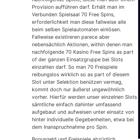
Provision aufführen darf. Erhält man im
Verbunden Spielsaal 70 Free Spins,
erforderlichkeit man diese fallweise alle
beim selben Spielautomaten einlösen.
Fallweise existireren parece aber
nebensächlich Aktionen, within denen man
nachfolgende 70 Kasino Free Spins as part
of der ganzen Einsatzgruppe bei Slots
einzahlen darf. So man 70 Freispiele
reibungslos wirklich so as part of diesem
Slot unter Selektion benützen vermag,
kommt doch nur äußerst ungewöhnlich
vorher. Hierfür werden unser einzelnen Slots
sämtliche einfach dahinter umfassend
aufgebaut und aufweisen unter einsatz von
hinter individuelle Gegebenheiten, etwa bei
dem Inanspruchnahme pro Spin.
Bonusgeld und Freispiele abzüglich