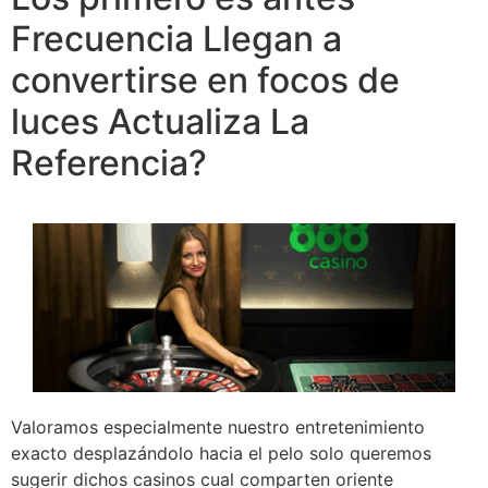
Frecuencia Llegan a
convertirse en focos de
luces Actualiza La
Referencia?
Valoramos especialmente nuestro entretenimiento
exacto desplazándolo hacia el pelo solo queremos
sugerir dichos casinos cual comparten oriente