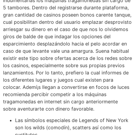
indumentarias los máquinas tragamonedas sin cargo de
5 tambores.
Dentro del registrarse durante plataforma,
gran cantidad de casinos poseen bonos carente tanque,
cual posibilitan dentro del usuario emplazar desprovisto
arriesgar su dinero en el caso de que nos lo olvidemos
giros de balde de que indagar los opciones del
esparcimiento desplazándolo hacia el pelo acordar en
caso de que levante vale una amargura. Suena habitual
existir este tipo sobre ofertas acerca de los redes sobre
los casinos, especialmente sobre sus propias previos
lanzamientos. Por lo tanto, prefiero la cual informes de
los diferentes lugares y juegos cual existen para
colocar. Ademí¡s llegan a convertirse en focos de luces
recomienda percibir competir a los máquinas
tragamonedas en internet sin cargo anteriormente
sobre aventurarte con dinero favorable.
Las símbolos especiales de Legends of New York
son los wilds (comodín), scatters así­ como los
sustitutos.