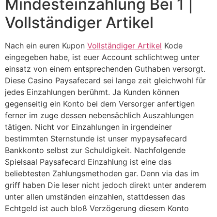
Mindesteinzahlung Bei 1 |
Vollständiger Artikel
Nach ein euren Kupon
Vollständiger Artikel
Kode
eingegeben habe, ist euer Account schlichtweg unter
einsatz von einem entsprechenden Guthaben versorgt.
Diese Casino Paysafecard sei lange zeit gleichwohl für
jedes Einzahlungen berühmt. Ja Kunden können
gegenseitig ein Konto bei dem Versorger anfertigen
ferner im zuge dessen nebensächlich Auszahlungen
tätigen. Nicht vor Einzahlungen in irgendeiner
bestimmten Sternstunde ist unser mypaysafecard
Bankkonto selbst zur Schuldigkeit. Nachfolgende
Spielsaal Paysafecard Einzahlung ist eine das
beliebtesten Zahlungsmethoden gar. Denn via das im
griff haben Die leser nicht jedoch direkt unter anderem
unter allen umständen einzahlen, stattdessen das
Echtgeld ist auch bloß Verzögerung diesem Konto