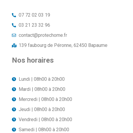
07 72 02 03 19
03 21 23 32 96
contact@protechome.fr
139 faubourg de Péronne, 62450 Bapaume
Nos horaires
Lundi | 08h00 à 20h00
Mardi | 08h00 à 20h00
Mercredi | 08h00 à 20h00
Jeudi | 08h00 à 20h00
Vendredi | 08h00 à 20h00
Samedi | 08h00 à 20h00