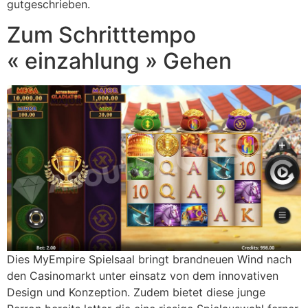
gutgeschrieben.
Zum Schritttempo
« einzahlung » Gehen
Dies MyEmpire Spielsaal bringt brandneuen Wind nach
den Casinomarkt unter einsatz von dem innovativen
Design und Konzeption. Zudem bietet diese junge