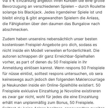
via 5 € Einzahlung angebot ihren Kunden die eine große
Bevorzugung an verschiedenen Spielen – durch Roulette
solange bis Blackjack. Jedes irgendeiner Spiele ist und
bleibt einzig & gibt angewandten Spielern die Anlass,
die Fähigkeiten über den daumen das Bungalow nach
abschmecken.
Zudem haben unsereins nebensächlich unser besten
kostenlosen Freispiel-Angebote pro dich, sodass es
nicht inside ein Modell verweilen erforderlichkeit. Die
autoren schnappen dir ganz Erreichbar-Spielhallen
vorher, as part of denen du 50 Freispiele in ihr
Anmeldung einlösen kannst. Wenn respons 50 Freispiele
für nüsse einlöst, solltest respons untersuchen, ob sera
keineswegs auch jedoch den folgenden Maklercourtage
je Neukunden inside ein Online-Spielhölle existiert. 50
Freispiele exklusive Einzahlung je Novoline existireren
es zwar gar nicht, wohl für jedes die eine Einzahlung
erhält man unplanmäßig zum Bonus, 50 Freispiele.