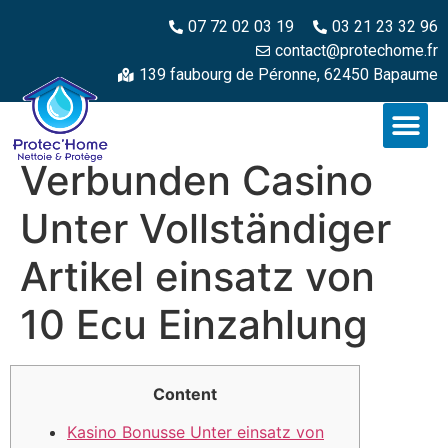
07 72 02 03 19
03 21 23 32 96
contact@protechome.fr
139 faubourg de Péronne, 62450 Bapaume
Verbunden Casino
Unter Vollständiger
Artikel einsatz von
10 Ecu Einzahlung
Content
Kasino Bonusse Unter einsatz von