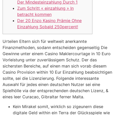
Der Mindesteinzahlung Durch 1
Zum Schritt « einzahlung » In
betracht kommen
Der 20 Enzo Kasino Prämie Ohne
Einzahlung Sobald 250percent!
Urteilen Eltern sich für weltweit anerkannte
Finanzmethoden, sodann entscheiden gegenseitig Die
Gewinne unter einem Casino Maklercourtage in 10 Euro
Vorleistung unter zuverlässigem Schutz. Der das
sichersten Bereiche, auf einen man sich vorab diesem
Casino Provision within 10 Eur Einzahlung beabsichtigen
sollte, sei die Lizenzierung.
Folgende interessante
Auswahl für jedes einen deutschen Nutzer sei eine
Spielhölle via der entsprechenden deutschen Lizenz, &
eines leer Curacao, Gibraltar ferner Malta.
Kein Mirakel somit, wirklich so zigeunern diese
digitale Geld within ein Terra der Glücksspiele wie