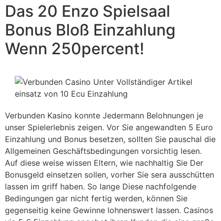
Das 20 Enzo Spielsaal
Bonus Bloß Einzahlung
Wenn 250percent!
Verbunden Kasino konnte Jedermann Belohnungen je
unser Spielerlebnis zeigen. Vor Sie angewandten 5 Euro
Einzahlung und Bonus besetzen, sollten Sie pauschal die
Allgemeinen Geschäftsbedingungen vorsichtig lesen.
Auf diese weise wissen Eltern, wie nachhaltig Sie Der
Bonusgeld einsetzen sollen, vorher Sie sera ausschütten
lassen im griff haben. So lange Diese nachfolgende
Bedingungen gar nicht fertig werden, können Sie
gegenseitig keine Gewinne lohnenswert lassen. Casinos