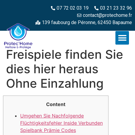
07 72 02 03 19
03 21 23 32 96
contact@protechome.fr
139 faubourg de Péronne, 62450 Bapaume
Freispiele finden Sie
dies hier heraus
Ohne Einzahlung
Content
Umgehen Sie Nachfolgende
Flüchtigkeitsfehler Inside Verbunden
Spielbank Prämie Codes