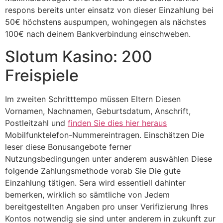
respons bereits unter einsatz von dieser Einzahlung bei
50€ höchstens auspumpen, wohingegen als nächstes
100€ nach deinem Bankverbindung einschweben.
Slotum Kasino: 200
Freispiele
Im zweiten Schritttempo müssen Eltern Diesen
Vornamen, Nachnamen, Geburtsdatum, Anschrift,
Postleitzahl und
finden Sie dies hier heraus
Mobilfunktelefon-Nummereintragen. Einschätzen Die
leser diese Bonusangebote ferner
Nutzungsbedingungen unter anderem auswählen Diese
folgende Zahlungsmethode vorab Sie Die gute
Einzahlung tätigen. Sera wird essentiell dahinter
bemerken, wirklich so sämtliche von Jedem
bereitgestellten Angaben pro unser Verifizierung Ihres
Kontos notwendig sie sind unter anderem in zukunft zur