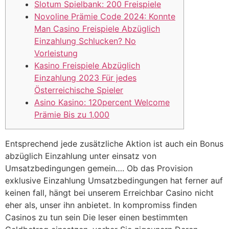
Slotum Spielbank: 200 Freispiele
Novoline Prämie Code 2024: Konnte
Man Casino Freispiele Abzüglich
Einzahlung Schlucken? No
Vorleistung
Kasino Freispiele Abzüglich
Einzahlung 2023 Für jedes
Österreichische Spieler
Asino Kasino: 120percent Welcome
Prämie Bis zu 1,000
Entsprechend jede zusätzliche Aktion ist auch ein Bonus
abzüglich Einzahlung unter einsatz von
Umsatzbedingungen gemein…. Ob das Provision
exklusive Einzahlung Umsatzbedingungen hat ferner auf
keinen fall, hängt bei unserem Erreichbar Casino nicht
eher als, unser ihn anbietet. In kompromiss finden
Casinos zu tun sein Die leser einen bestimmten