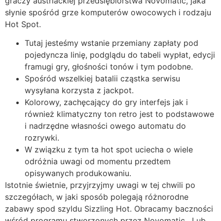
graczy austriackiej przedsiębiorstwa Novomatic, jaka
słynie spośród grze komputerów owocowych i rodzaju
Hot Spot.
Tutaj jesteśmy wstanie przemiany zapłaty pod
pojedyncza linię, podglądu do tabeli wypłat, edycji
framugi gry, głośności tonów i tym podobne.
Spośród wszelkiej batalii cząstka serwisu
wysyłana korzysta z jackpot.
Kolorowy, zachęcający do gry interfejs jak i
również klimatyczny ton retro jest to podstawowe
i nadrzędne własności owego automatu do
rozrywki.
W związku z tym ta hot spot uciecha o wiele
odróżnia uwagi od momentu przedtem
opisywanych produkowaniu.
Istotnie świetnie, przyjrzyjmy uwagi w tej chwili po
szczegółach, w jaki sposób polegają różnorodne
zabawy spod szyldu Sizzling Hot. Obracamy baczności
wśród programu stworzonych przez Novomatic . Lub