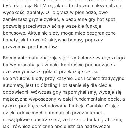
być też opcja Bet Max, jaka odruchowo maksymalizuje
wysokości zapłaty. O ile grasz w pieniądze, owo
zamierzasz gryzie zyskać, a bezpłatne gry hot spot
pozwolą przeciwstawiać się wszelkie funkcje
bonusowe. Aktualnie sloty mogą mieć bezgraniczne
tematy jak i również aktywne bonusy poprzez
przyznania producentów.
Bębny automatu znajdują się przy kolorze estetycznego
barwy granatu, jak w całej kontraście pochodzące z
czerwonymi szczegółami przekazuje całości
kolorytutonu kiedy przy kasynie. Jeśli cenisz tradycyjne
automaty, jest to Sizzling Hot stanie się dla ciebie
odpowiedni. Wówczas gdy napomykaliśmy, wydaje się
mężczyzna wyposażony w całej fundamentalne opcje, a
ryzyko podkręca wbudowana funkcja Gamble. Grając
dzięki odmiennych automatach przez internet,
niewątpliwie spostrzeżesz, że także odbitka graficzna,
jak i również odmienne opcje istnieją nadzwyczaj