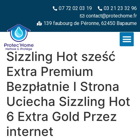
07 72 02 03 19
03 21 23 32 96
contact@protechome.fr
139 faubourg de Péronne, 62450 Bapaume
Sizzling Hot sześć
Extra Premium
Bezpłatnie I Strona
Uciecha Sizzling Hot
6 Extra Gold Przez
internet