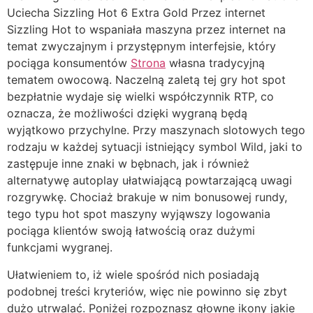
Sizzling Hot to wspaniała maszyna przez internet na
temat zwyczajnym i przystępnym interfejsie, który
pociąga konsumentów
Strona
własna tradycyjną
tematem owocową. Naczelną zaletą tej gry hot spot
bezpłatnie wydaje się wielki współczynnik RTP, co
oznacza, że możliwości dzięki wygraną będą
wyjątkowo przychylne. Przy maszynach slotowych tego
rodzaju w każdej sytuacji istniejący symbol Wild, jaki to
zastępuje inne znaki w bębnach, jak i również
alternatywę autoplay ułatwiającą powtarzającą uwagi
rozgrywkę. Chociaż brakuje w nim bonusowej rundy,
tego typu hot spot maszyny wyjąwszy logowania
pociąga klientów swoją łatwością oraz dużymi
funkcjami wygranej.
Ułatwieniem to, iż wiele spośród nich posiadają
podobnej treści kryteriów, więc nie powinno się zbyt
dużo utrwalać. Poniżej rozpoznasz głowne ikony jakie