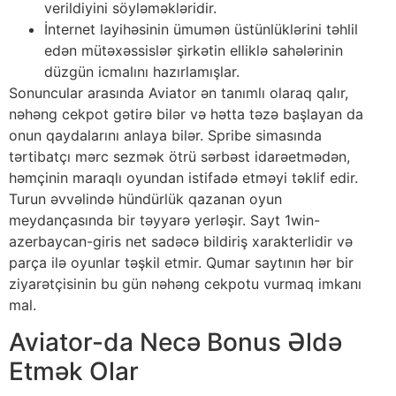
verildiyini söyləməkləridir.
İnternet layihəsinin ümumən üstünlüklərini təhlil
edən mütəxəssislər şirkətin elliklə sahələrinin
düzgün icmalını hazırlamışlar.
Sonuncular arasında Aviator ən tanımlı olaraq qalır,
nəhəng cekpot gətirə bilər və hətta təzə başlayan da
onun qaydalarını anlaya bilər. Spribe simasında
tərtibatçı mərc sezmək ötrü sərbəst idarəetmədən,
həmçinin maraqlı oyundan istifadə etməyi təklif edir.
Turun əvvəlində hündürlük qazanan oyun
meydançasında bir təyyarə yerləşir. Sayt 1win-
azerbaycan-giris net sadəcə bildiriş xarakterlidir və
parça ilə oyunlar təşkil etmir. Qumar saytının hər bir
ziyarətçisinin bu gün nəhəng cekpotu vurmaq imkanı
mal.
Aviator-da Necə Bonus Əldə
Etmək Olar