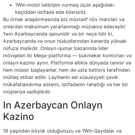
1Win mobil tətbiqini vurmaq üçün aşağıdakı
keçiddən istifadə edə bilərsiniz.
Bu örnək araşdırmasında biz müxtəlif növ mərcləri və
onlardan maksimum yararlanmağı müzakirə edəcəyik!
1win Azərbaycanda qanunidir və bir neçə ildir ki,
Azərbaycanda və onun hüdudlarından kənarda yüksək
nüfuza malikdir. Onlayn-qumar bazarında lider
mövqeləri iki Meqa-platforma — bukmeker kontorları və
onlayn-kazino ayırır. Platforma elliklə dünyada tanınır və
həm müasir başlayanlar, həm də usta bettors tərəfindən
mütləq etibar edilir. Layihənin əsl xüsusiyyəti çevik
mükafatlandırma sistemi, istifadənin rahatlığı və hər bir
müştəriyə sadiqlikdir.
In Azerbaycan Onlayn
Kazino
18 yaşından böyük olduğunuzu və 1Win Qaydalar və