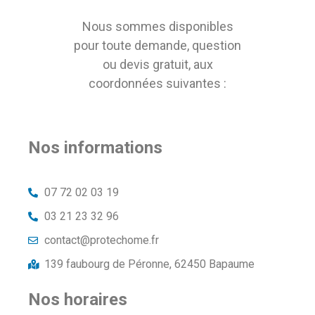
Nous sommes disponibles
pour toute demande, question
ou devis gratuit, aux
coordonnées suivantes :
Nos informations
07 72 02 03 19
03 21 23 32 96
contact@protechome.fr
139 faubourg de Péronne, 62450 Bapaume
Nos horaires