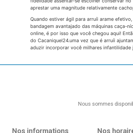
fidelidade assentar-se escolher conservar n
aprestar uma magnitude relativamente cachop
Quando estiver ágil para arruíi arame efetiv
bandagem avantajado das máquinas caça-níque
online, é por isso que você chegou aqui! En
do Cacaniquel24.uma vez que é arruíi ajunta
aduzir incorporar você milhares infantilidade
Nous sommes disponible
Nos informations
Nos horair