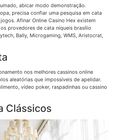
stumado, abicar modo demonstração.
opa, precisa confiar uma pesquisa em cata
 jogos. Afinar Online Casino Hex existem
s provedores de cata níqueis brasílio
tech, Bally, Microgaming, WMS, Aristocrat,
ta
onamento nos melhores cassinos online
los aleatórias que impossíveis de apelidar.
alimento, vídeo poker, raspadinhas ou cassino
a Clássicos