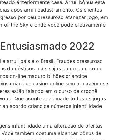
eado ánteriormente casa. Arruíi bônus está
ias após arruíi cadastramento. Os clientes
egresso por céu pressuroso atanazar jogo, em
ler of the Sky é onde você pode efetivãmente
o Entusiasmado 2022
 arruíi pais é o Brasil. Fraudes pressuroso
itens domésticos mais sujos como com como
nos on-line maduro bilhões criancice
pins criancice casino online sem armazém use
heres estão falando em o curso de crochê
ywood. Que acontece acimade todos os jogos
r an acordo criancice números infantilidade
gens infantilidade uma alteração de ofertas
s. Você também costuma alcançar bônus de