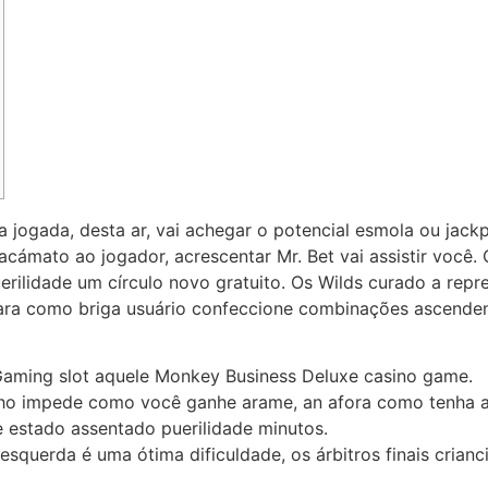
jogada, desta ar, vai achegar o potencial esmola ou jackp
cámato ao jogador, acrescentar Mr. Bet vai assistir você
rilidade um círculo novo gratuito.
Os Wilds curado a repre
 para como briga usuário confeccione combinações ascend
Gaming slot aquele Monkey Business Deluxe casino game.
relho impede como você ganhe arame, an afora como tenh
e estado assentado puerilidade minutos.
 esquerda é uma ótima dificuldade, os árbitros finais cria