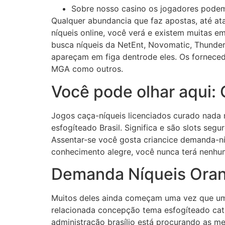
Sobre nosso casino os jogadores podem
Qualquer abundancia que faz apostas, até a
níqueis online, você verá e existem muitas e
busca níqueis da NetEnt, Novomatic, Thunder
apareçam em figa dentrode eles. Os fornecedo
MGA como outros.
Você pode olhar aqui: 
Jogos caça-níqueis licenciados curado nada
esfogíteado Brasil. Significa e são slots seg
Assentar-se você gosta criancice demanda-níqu
conhecimento alegre, você nunca terá nenhum
Demanda Níqueis Oranj
Muitos deles ainda começam uma vez que u
relacionada concepção tema esfogíteado cata
administração brasílio está procurando as m