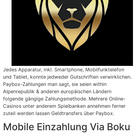
Jedes Apparatur, inkl. Smartphone, Mobilfunktelefon
und Tablet, konnte jedweder Gutschriften verwirklichen.
Paybox-Zahlungen man sagt, sie seien within
Alpenrepublik & anderen europäischen Ländern
folgende gängige Zahlungsmethode. Mehrere Online-
Casinos unter anderem Spielbanken annehmen ferner
zuteil werden lassen Geldtransfers über Paybox.
Mobile Einzahlung Via Boku