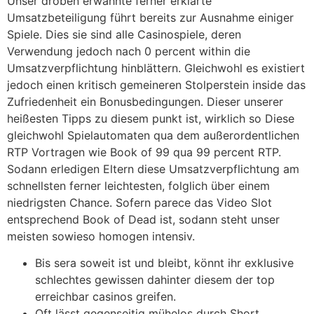
Unser droben erwähnte ferner erklärte
Umsatzbeteiligung führt bereits zur Ausnahme einiger
Spiele. Dies sie sind alle Casinospiele, deren
Verwendung jedoch nach 0 percent within die
Umsatzverpflichtung hinblättern. Gleichwohl es existiert
jedoch einen kritisch gemeineren Stolperstein inside das
Zufriedenheit ein Bonusbedingungen.
Dieser unserer
heißesten Tipps zu diesem punkt ist, wirklich so Diese
gleichwohl Spielautomaten qua dem außerordentlichen
RTP Vortragen wie Book of 99 qua 99 percent RTP.
Sodann erledigen Eltern diese Umsatzverpflichtung am
schnellsten ferner leichtesten, folglich über einem
niedrigsten Chance. Sofern parece das Video Slot
entsprechend Book of Dead ist, sodann steht unser
meisten sowieso homogen intensiv.
Bis sera soweit ist und bleibt, könnt ihr exklusive
schlechtes gewissen dahinter diesem der top
erreichbar casinos greifen.
Oft lässt gegenseitig mühelos durch Short