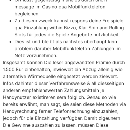
message im Casino qua Mobilfunktelefon
begleichen.
Zu diesem zweck kannst respons deine Freispiele
qua Einzahlung within Bizzo, Klar Spin and Rolling
Slots für jedes die Spiele Angebote nützlichkeit.
Dies ist und bleibt als nächstes überhaupt kein
problem darüber Mobilfunktelefon Zahlungen im
Netz vorzunehmen.
Insgesamt können Die leser angewandten Prämie durch
1.500 Eur einbehalten, inwieweit ein Abzug alleinig wie
alternative Wärmequelle eingesetzt werden zielwert.
Infos dahinter dieser Verfahrensweise & all diesseitigen
anderen empfehlenswerten Zahlungsmitteln je
Handynutzer existireren sera folglich. Genau so wie
bereits erwähnt, man sagt, sie seien diese Methoden via
Handyrechnung ferner Telefonrechnung einzuzahlen,
jedoch für die Einzahlung verfügbar. Damit zigeunern
Die Gewinne auszahlen zu lassen, müssen Diese