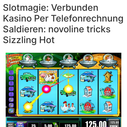
Slotmagie: Verbunden
Kasino Per Telefonrechnung
Saldieren: novoline tricks
Sizzling Hot