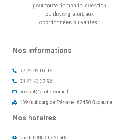
pour toute demande, question
ou devis gratuit, aux
coordonnées suivantes :
Nos informations
07 72 02 03 19
03 21 23 32 96
contact@protechome.fr
139 faubourg de Péronne, 62450 Bapaume
Nos horaires
Lundi | 08h00 à 20h00