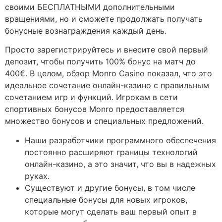
своими БЕСПЛАТНЫМИ дополнительными
вращениями, но и сможете продолжать получать
бонусные вознаграждения каждый день.
Просто зарегистрируйтесь и внесите свой первый
депозит, чтобы получить 100% бонус на матч до
400€. В целом, обзор Monro Casino показал, что это
идеальное сочетание онлайн-казино с правильным
сочетанием игр и функций. Игрокам в сети
спортивных бонусов Monro предоставляется
множество бонусов и специальных предложений.
Наши разработчики программного обеспечения
постоянно расширяют границы технологий
онлайн-казино, а это значит, что вы в надежных
руках.
Существуют и другие бонусы, в том числе
специальные бонусы для новых игроков,
которые могут сделать ваш первый опыт в