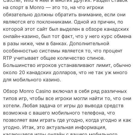
Catcher, Wild 4 Reel и многих других. Раздел ставок
на спорт в Monro — это то, на что игроки
обязательно должны обратить внимание, если они
являются его поклонниками. Одной из причин, по
которой этот сайт был выделен в обзоре канадских
онлайн-казино, был тот факт, что у него курс обмена
в разы ниже, чем в банках. Дополнительной
особенностью системы является то, что процент
RTP учитывает общее количество спинов.
Большинство игроков устанавливают лимит, обычно
около 20 канадских долларов, что не так уж много
для мобильного казино.
Обзор Monro Casino включал в себя ряд различных
типов игр, чтобы все игроки могли найти то, что они
хотели. Любая задача от игры до вывода средств
возможна с вашего мобильного телефона, что
позволяет вам играть где угодно, когда угодно и как
угодно. Итак, это актуальная информация,
касающаяся игры онлайн с вашего мобильного