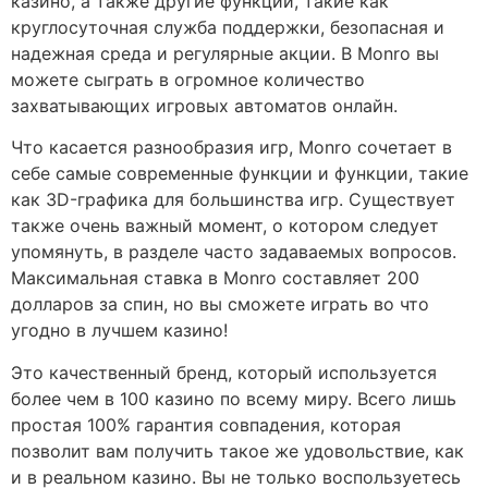
казино, а также другие функции, такие как
круглосуточная служба поддержки, безопасная и
надежная среда и регулярные акции. В Monro вы
можете сыграть в огромное количество
захватывающих игровых автоматов онлайн.
Что касается разнообразия игр, Monro сочетает в
себе самые современные функции и функции, такие
как 3D-графика для большинства игр. Существует
также очень важный момент, о котором следует
упомянуть, в разделе часто задаваемых вопросов.
Максимальная ставка в Monro составляет 200
долларов за спин, но вы сможете играть во что
угодно в лучшем казино!
Это качественный бренд, который используется
более чем в 100 казино по всему миру. Всего лишь
простая 100% гарантия совпадения, которая
позволит вам получить такое же удовольствие, как
и в реальном казино. Вы не только воспользуетесь