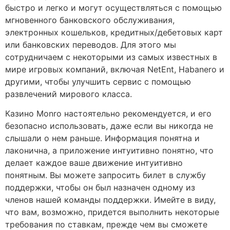
быстро и легко и могут осуществляться с помощью
мгновенного банковского обслуживания,
электронных кошельков, кредитных/дебетовых карт
или банковских переводов. Для этого мы
сотрудничаем с некоторыми из самых известных в
мире игровых компаний, включая NetEnt, Habanero и
другими, чтобы улучшить сервис с помощью
развлечений мирового класса.
Казино Monro настоятельно рекомендуется, и его
безопасно использовать, даже если вы никогда не
слышали о нем раньше. Информация понятна и
лаконична, а приложение интуитивно понятно, что
делает каждое ваше движение интуитивно
понятным. Вы можете запросить билет в службу
поддержки, чтобы он был назначен одному из
членов нашей команды поддержки. Имейте в виду,
что вам, возможно, придется выполнить некоторые
требования по ставкам, прежде чем вы сможете