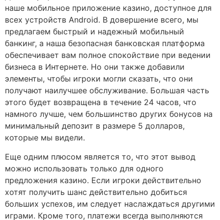
наше мобильное приложение казино, доступное для
всех устройств Android. В довершение всего, мы
предлагаем быстрый и надежный мобильный
банкинг, а наша безопасная банковская платформа
обеспечивает вам полное спокойствие при ведении
бизнеса в Интернете. Но они также добавили
элементы, чтобы игроки могли сказать, что они
получают наилучшее обслуживание. Большая часть
этого будет возвращена в течение 24 часов, что
намного лучше, чем большинство других бонусов на
минимальный депозит в размере 5 долларов,
которые мы видели.
Еще одним плюсом является то, что этот вывод
можно использовать только для одного
предложения казино. Если игроки действительно
хотят получить шанс действительно добиться
больших успехов, им следует наслаждаться другими
играми. Кроме того, платежи всегда выполняются