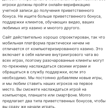
игроки должны пройти онлайн-верификацию
учетной записи до получения приветственного
бонуса. Не ищите больше приветственного бонуса,
поддержки клиентов, обучающих видео, ваших
любимых игр казино и многого другого.
Сайт действительно хорошо спроектирован, так что
мобильная платформа практически ничем не
отличается от компьютеризированного казино. Это
включает в себя наличие внутриигрового чата во
всех играх, поэтому разочарованные клиенты могут
по-прежнему наслаждаться своими играми и
обращаться в службу поддержки, если это
необходимо. Мы постоянно добавляем новые игры,
и мы любим ставить наших игроков на первое
место. Вы сможете наслаждаться игрой на
компьютере, планшете или смартфоне. Monro
предлагает два типа приветственных бонусов, чтобы
вы сразу же начали играть.