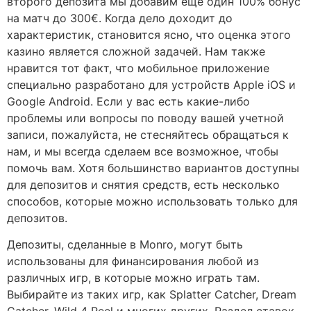
второго депозита мы добавим еще один 100% бонус
на матч до 300€. Когда дело доходит до
характеристик, становится ясно, что оценка этого
казино является сложной задачей. Нам также
нравится тот факт, что мобильное приложение
специально разработано для устройств Apple iOS и
Google Android. Если у вас есть какие-либо
проблемы или вопросы по поводу вашей учетной
записи, пожалуйста, не стесняйтесь обращаться к
нам, и мы всегда сделаем все возможное, чтобы
помочь вам. Хотя большинство вариантов доступны
для депозитов и снятия средств, есть несколько
способов, которые можно использовать только для
депозитов.
Депозиты, сделанные в Monro, могут быть
использованы для финансирования любой из
различных игр, в которые можно играть там.
Выбирайте из таких игр, как Splatter Catcher, Dream