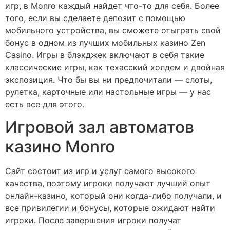
игр, в Monro каждый найдет что-то для себя. Более
того, если вы сделаете депозит с помощью
мобильного устройства, вы сможете отыграть свой
бонус в одном из лучших мобильных казино Zen
Casino. Игры в блэкджек включают в себя такие
классические игры, как техасский холдем и двойная
экспозиция. Что бы вы ни предпочитали — слоты,
рулетка, карточные или настольные игры — у нас
есть все для этого.
Игровой зал автоматов
казино Monro
Сайт состоит из игр и услуг самого высокого
качества, поэтому игроки получают лучший опыт
онлайн-казино, который они когда-либо получали, и
все привилегии и бонусы, которые ожидают найти
игроки. После завершения игроки получат