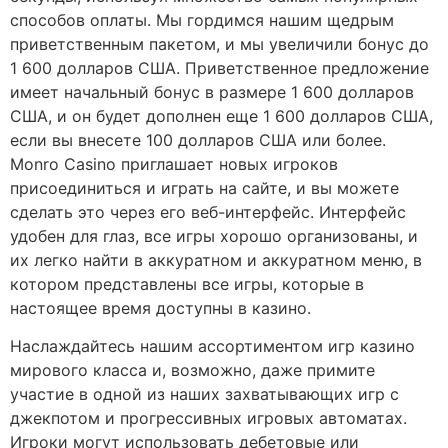
способов оплаты. Мы гордимся нашим щедрым
приветственным пакетом, и мы увеличили бонус до
1 600 долларов США. Приветственное предложение
имеет начальный бонус в размере 1 600 долларов
США, и он будет дополнен еще 1 600 долларов США,
если вы внесете 100 долларов США или более.
Monro Casino приглашает новых игроков
присоединиться и играть на сайте, и вы можете
сделать это через его веб-интерфейс. Интерфейс
удобен для глаз, все игры хорошо организованы, и
их легко найти в аккуратном и аккуратном меню, в
котором представлены все игры, которые в
настоящее время доступны в казино.
Наслаждайтесь нашим ассортиментом игр казино
мирового класса и, возможно, даже примите
участие в одной из наших захватывающих игр с
джекпотом и прогрессивных игровых автоматах.
Игроки могут использовать дебетовые или