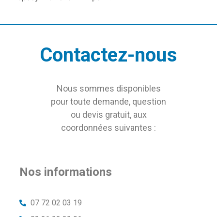
Contactez-nous
Nous sommes disponibles
pour toute demande, question
ou devis gratuit, aux
coordonnées suivantes :
Nos informations
07 72 02 03 19