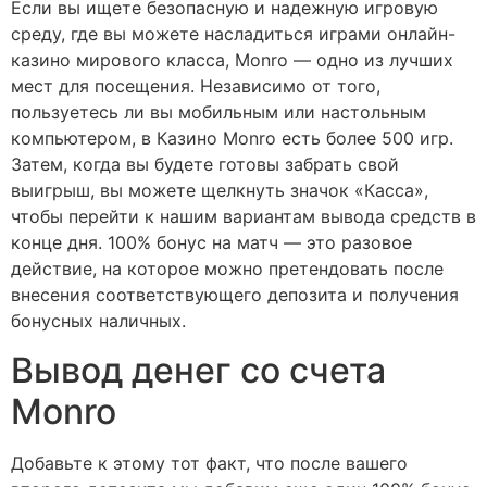
Если вы ищете безопасную и надежную игровую
среду, где вы можете насладиться играми онлайн-
казино мирового класса, Monro — одно из лучших
мест для посещения. Независимо от того,
пользуетесь ли вы мобильным или настольным
компьютером, в Казино Monro есть более 500 игр.
Затем, когда вы будете готовы забрать свой
выигрыш, вы можете щелкнуть значок «Касса»,
чтобы перейти к нашим вариантам вывода средств в
конце дня. 100% бонус на матч — это разовое
действие, на которое можно претендовать после
внесения соответствующего депозита и получения
бонусных наличных.
Вывод денег со счета
Monro
Добавьте к этому тот факт, что после вашего