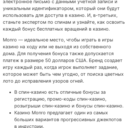
электронное письмо с данными учетной записи и
уникальным идентификатором, который они будут
использовать для доступа в казино. И, в-третьих,
станьте экспертом по спинам и узнайте, как освоить
каждый бонус бесплатных вращений в казино.
Monro — идеальное место, чтобы играть в игры
казино на ходу или не выходя из собственного
дома. Для получения бонуса также допускается
платеж в размере 50 долларов США. Бренд создает
игру каждый раз, когда игрок выполняет задание,
которое может быть чем угодно, от поиска цветных
лото до исправления узоров огней.
В спин-казино есть отличные бонусы за
регистрацию, промо-коды спин-казино,
розыгрыши спин-казино и бонусы спин-казино.
Казино Monro предлагает один из самых
больших вариантов прогрессивных джекпотов
в индустрии.