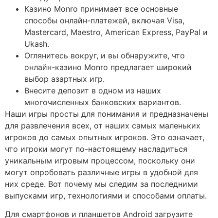
Казино Monro принимает все основные
способы онлайн-платежей, включая Visa,
Mastercard, Maestro, American Express, PayPal и
Ukash.
Оглянитесь вокруг, и вы обнаружите, что
онлайн-казино Monro предлагает широкий
выбор азартных игр.
Внесите депозит в одном из наших
многочисленных банковских вариантов.
Наши игры просты для понимания и предназначены
для развлечения всех, от наших самых маленьких
игроков до самых опытных игроков. Это означает,
что игроки могут по-настоящему насладиться
уникальным игровым процессом, поскольку они
могут опробовать различные игры в удобной для
них среде. Вот почему мы следим за последними
выпусками игр, технологиями и способами оплаты.
Для смартфонов и планшетов Android загрузите