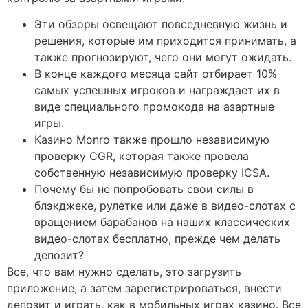
Эти обзоры освещают повседневную жизнь и
решения, которые им приходится принимать, а
также прогнозируют, чего они могут ожидать.
В конце каждого месяца сайт отбирает 10%
самых успешных игроков и награждает их в
виде специального промокода на азартные
игры.
Казино Monro также прошло независимую
проверку CGR, которая также провела
собственную независимую проверку ICSA.
Почему бы не попробовать свои силы в
блэкджеке, рулетке или даже в видео-слотах с
вращением барабанов на наших классических
видео-слотах бесплатно, прежде чем делать
депозит?
Все, что вам нужно сделать, это загрузить
приложение, а затем зарегистрироваться, внести
депозит и играть, как в мобильных играх казино. Все